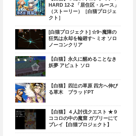
HARD 12-2 「居住区・ルース」
（ストーリー）［白猫プロジェ
クト］
[白猫プロジェクト] ☆9~魔障の
狂気は永却を輪廻す~ ミオ ソロ
ノーコンクリア
【白猫】永久に醒めることなき
妖夢 アピュト ソロ
【白猫】四辻の草原 四方へ伸び
る草木 ブラッドPT
【白猫】４人討伐クエスト ★９
ココロの中の魔窟 ガブリーにて
プレイ【白猫プロジェクト】