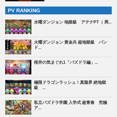
PV RANKING
水曜ダンジョン 地獄級 アテナPT（ 周...
火曜ダンジョン 黄金兵 超地獄級 パン
ド...
桜井の気まぐれ1「パズドラ編」...
極限ドラゴンラッシュ！真龍界 絶地獄
級 ...
私立パズドラ学園 入学式 超青春 究極
ア...