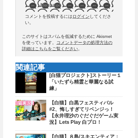
Message
コメントを投稿するには
ログイン
してくださ
い。
このサイトはスパムを低減するために Akismet
を使っています。
コメントデータの処理方法の
詳細はこちらをご覧ください
。
関連記事
[白猫プロジェクト]ストーリー１
「いたずら精霊と華麗なる試
練」
【白猫】白黒フェスティバル
#2、悔しすぎてリベンジっ！
【永井理沙のぐだぐだゲーム実
況】Lets Play 白プロ！
【白猫】８島/スキエンティア：