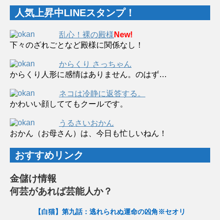
人気上昇中LINEスタンプ！
乱心！裸の殿様
New!
下々のざれごとなど殿様に関係なし！
からくり さっちゃん
からくり人形に感情はありません。のはず…
ネコは冷静に返答する。
かわいい顔しててもクールです。
うるさいおかん
おかん（お母さん）は、今日も忙しいねん！
おすすめリンク
金儲け情報
何芸があれば芸能人か？
【白猫】第九話：逃れられぬ運命の凶角※セオリ