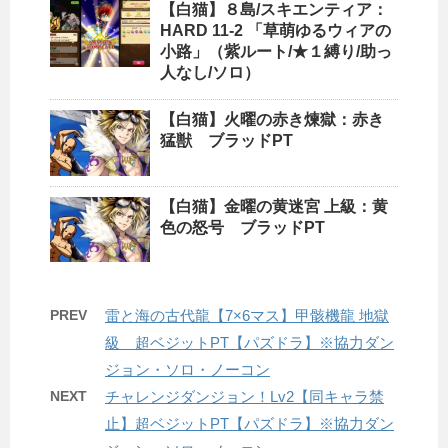
【白猫】８島/スキエンティア：
HARD 11-2 「草萌ゆるウィアの
小路」（紫ルート/★１縛り/助っ
人なし/ソロ）
【白猫】火曜の赤き煉獄：赤き
猛獣 ブラッドPT
【白猫】金曜の黄迷宮 上級：黄
色の怒号 ブラッドPT
PREV
雷と海の古代龍【7×6マス】甲骸機龍 地獄
級 超ベジットPT【パズドラ】※協力ダン
ジョン・ソロ・ノーコン
NEXT
チャレンジダンジョン！Lv2【同キャラ禁
止】超ベジットPT【パズドラ】※協力ダン