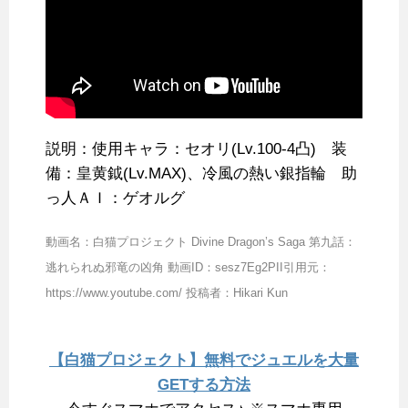
説明：使用キャラ：セオリ(Lv.100-4凸) 装
備：皇黄鉞(Lv.MAX)、冷風の熱い銀指輪 助
っ人ＡＩ：ゲオルグ
動画名：白猫プロジェクト Divine Dragon’s Saga 第九話：
逃れられぬ邪竜の凶角 動画ID：sesz7Eg2PII引用元：
https://www.youtube.com/ 投稿者：Hikari Kun
【白猫プロジェクト】無料でジュエルを大量
GETする方法