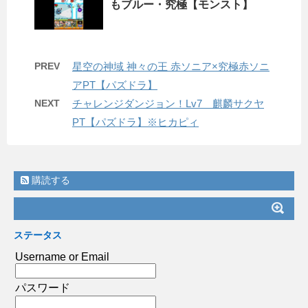
もブルー・究極【モンスト】
PREV
星空の神域 神々の王 赤ソニア×究極赤ソニ
アPT【パズドラ】
NEXT
チャレンジダンジョン！Lv7 麒麟サクヤ
PT【パズドラ】※ヒカピィ
購読する
ステータス
Username or Email
パスワード