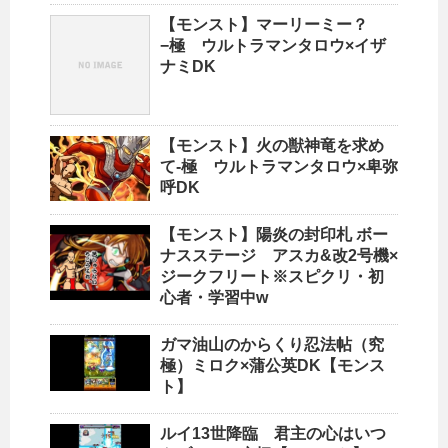
【モンスト】マーリーミー？
−極 ウルトラマンタロウ×イザ
ナミDK
【モンスト】火の獣神竜を求め
て-極 ウルトラマンタロウ×卑弥
呼DK
【モンスト】陽炎の封印札 ボー
ナスステージ アスカ&改2号機×
ジークフリート※スピクリ・初
心者・学習中w
ガマ油山のからくり忍法帖（究
極）ミロク×蒲公英DK【モンス
ト】
ルイ13世降臨 君主の心はいつ