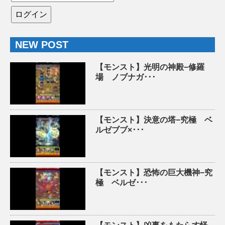
NEW POST
【モンスト】光明の神殿−修羅
場 ノブナガ･･･
【モンスト】決意の塔−究極 ベ
ルゼブブ×･･･
【モンスト】恐怖の巨大機神−究
極 ベルゼ･･･