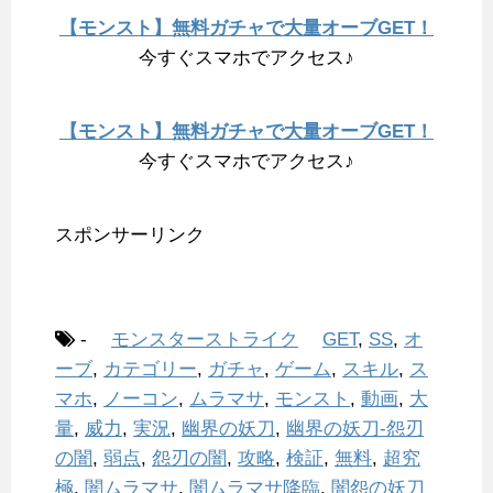
【モンスト】無料ガチャで大量オーブGET！
今すぐスマホでアクセス♪
【モンスト】無料ガチャで大量オーブGET！
今すぐスマホでアクセス♪
スポンサーリンク
-
モンスターストライク
GET
,
SS
,
オ
ーブ
,
カテゴリー
,
ガチャ
,
ゲーム
,
スキル
,
ス
マホ
,
ノーコン
,
ムラマサ
,
モンスト
,
動画
,
大
量
,
威力
,
実況
,
幽界の妖刀
,
幽界の妖刀-怨刃
の闇
,
弱点
,
怨刃の闇
,
攻略
,
検証
,
無料
,
超究
極
,
闇ムラマサ
,
闇ムラマサ降臨
,
闇怨の妖刀