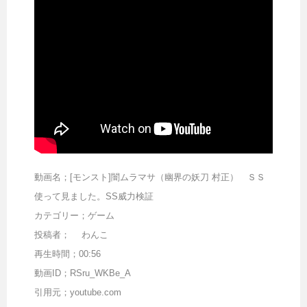
動画名；[モンスト]闇ムラマサ（幽界の妖刀 村正） ＳＳ
使って見ました。SS威力検証
カテゴリー；ゲーム
投稿者； わんこ
再生時間；00:56
動画ID；RSru_WKBe_A
引用元；youtube.com