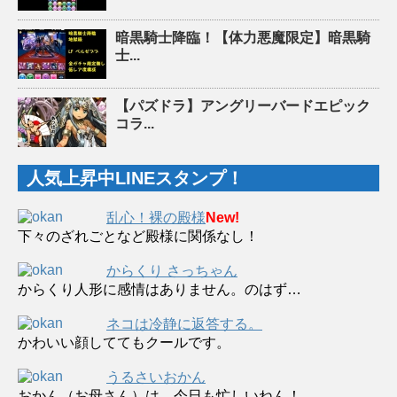
暗黒騎士降臨！【体力悪魔限定】暗黒騎
士...
【パズドラ】アングリーバードエピック
コラ...
人気上昇中LINEスタンプ！
乱心！裸の殿様
New!
下々のざれごとなど殿様に関係なし！
からくり さっちゃん
からくり人形に感情はありません。のはず…
ネコは冷静に返答する。
かわいい顔しててもクールです。
うるさいおかん
おかん（お母さん）は、今日も忙しいねん！