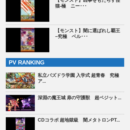
【モンスト】凶事をもたらす怪
猫-極 ニー･･･
【モンスト】闇に選ばれし覇王
−究極 ベル･･･
PV RANKING
私立パズドラ学園 入学式 超青春 究極
ア...
深淵の魔王城 扉の守護獣 超ベジット...
CDコラボ 超地獄級 闇メタトロンPT...