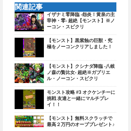
関連記事
イザナミ零降臨 -怨炎！黄泉の主
宰神・零- 超絶【モンスト】※ノ
ーコン・スピクリ
【モンスト】黒紫蝕の巨獣・究
極をノーコンクリアしました！
【モンスト】クシナダ降臨 -八岐
ノ森の贄比女- 超絶※ガブリエ
ル・ノーコン・スピクリ
モンスト攻略 #3 オクケンチーに
挑戦 友達と一緒にマルチプレ
イ！！
【モンスト】無料スクラッチで
最高２万円のオーブプレゼント♪