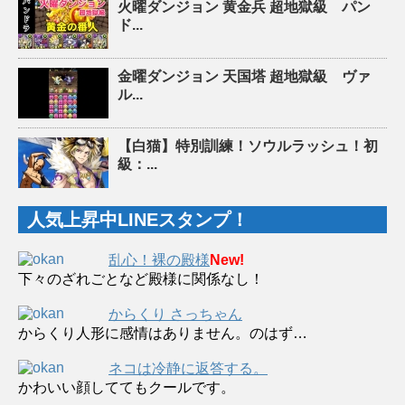
火曜ダンジョン 黄金兵 超地獄級 パン
ド...
金曜ダンジョン 天国塔 超地獄級 ヴァ
ル...
【白猫】特別訓練！ソウルラッシュ！初
級：...
人気上昇中LINEスタンプ！
乱心！裸の殿様
New!
下々のざれごとなど殿様に関係なし！
からくり さっちゃん
からくり人形に感情はありません。のはず…
ネコは冷静に返答する。
かわいい顔しててもクールです。