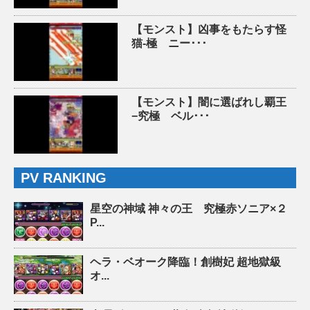
【モンスト】凶事をもたらす怪
猫-極 ニー･･･
【モンスト】闇に選ばれし覇王
−究極 ベル･･･
PV RANKING
星空の神域 神々の王 究極赤ソニア×２
P...
ヘラ・ベオーク降臨！創樹妃 超地獄級
オ...