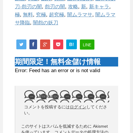
刀-怨刃の闇
,
怨刃の闇
,
攻略
,
新
,
新キャラ
,
極
,
無料
,
究極
,
超究極
,
闇ムラマサ
,
闇ムラマ
サ降臨
,
闇怨の妖刀
B!
LINE
期間限定！無料金儲け情報
Error: Feed has an error or is not valid
Message
コメントを投稿するには
ログイン
してくださ
い。
このサイトはスパムを低減するために Akismet
を使っています。
コメントデータの処理方法の