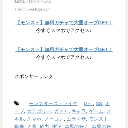
動画ID；tJnq7Fhn3Kc
引用元；youtube.com
【モンスト】無料ガチャで大量オーブGET！
今すぐスマホでアクセス♪
【モンスト】無料ガチャで大量オーブGET！
今すぐスマホでアクセス♪
スポンサーリンク
-
モンスターストライク
GET
,
SS
,
オ
ーブ
,
カテゴリー
,
ガチャ
,
キャラ
,
ゲーム
,
ス
キル
,
スマホ
,
ノーコン
,
ムラマサ
,
モンスト
,
動画
,
大量
,
威力
,
実況
,
幽界の妖刀
,
幽界の妖