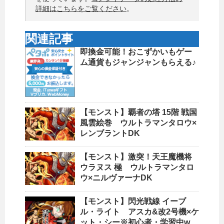
詳細はこちらをご覧ください
。
関連記事
即換金可能！おこずかいもゲー
ム通貨もジャンジャンもらえる♪
【モンスト】覇者の塔 15階 戦国
風雲絵巻 ウルトラマンタロウ×
レンブラントDK
【モンスト】激突！天王魔機将
ウラヌス 極 ウルトラマンタロ
ウ×ニルヴァーナDK
【モンスト】閃光戦線 イーブ
ル・ライト アスカ&改2号機×ケ
ット・シー※初心者・学習中w