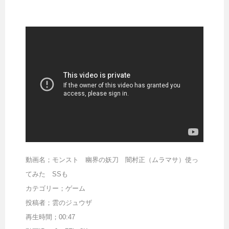
動画名；モンスト 幽界の妖刀 闇村正（ムラマサ）使っ
てみた SSも
カテゴリー；ゲーム
投稿者；雲のジュウザ
再生時間；00:47