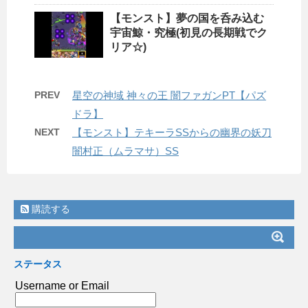
【モンスト】夢の国を呑み込む
宇宙鯨・究極(初見の長期戦でク
リア☆)
PREV
星空の神域 神々の王 闇ファガンPT【パズ
ドラ】
NEXT
【モンスト】テキーラSSからの幽界の妖刀
闇村正（ムラマサ）SS
購読する
ステータス
Username or Email