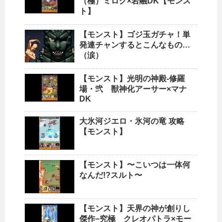
（極）ミロク×岩融DK【モンス
ト】
【モンスト】ゴジ玉ガチャ！単
発連チャンするとこんなもの…
（涙）
【モンスト】光明の神殿-修羅
場・弐 獣神化アーサー×マナ
DK
大氷河ジエロ・氷河の竜 攻略
【モンスト】
【モンスト】〜こいつは一体何
なんだ!?スルト〜
【モンスト】天界の神が創りし
傑作−究極 クレオパトラ×モー