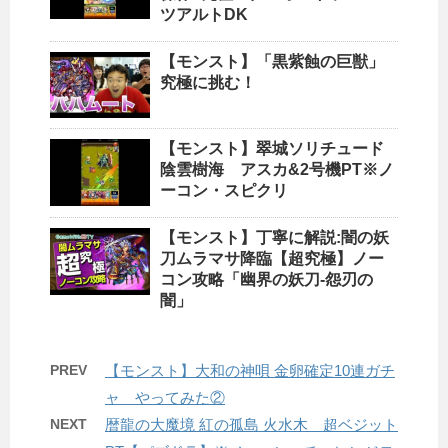
ツアルトDK
【モンスト】「黒紫蝕の巨獣」
究極に挑む！
【モンスト】翠城ソリチュード
陰雲樹海 アスカ&2号機PT※ノ
ーコン・スピクリ
【モンスト】丁寧に解説:闇の妖
刀ムラマサ降臨【超究極】ノー
コン攻略「幽界の妖刀-怨刃の
闇」
PREV
【モンスト】大和の神唄 金卵確定10連ガチ
ャ やってみた②
NEXT
暦龍の大魔境 紅の孤島 火水木 超ベジット