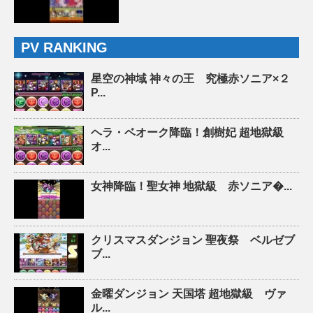
PV RANKING
星空の神域 神々の王 究極赤ソニア×２
P...
ヘラ・ベオーク降臨！創樹妃 超地獄級
オ...
女神降臨！聖女神 地獄級 赤ソニア�...
クリスマスダンジョン 聖夜祭 ベルゼブ
ブ...
金曜ダンジョン 天国塔 超地獄級 ヴァ
ル...