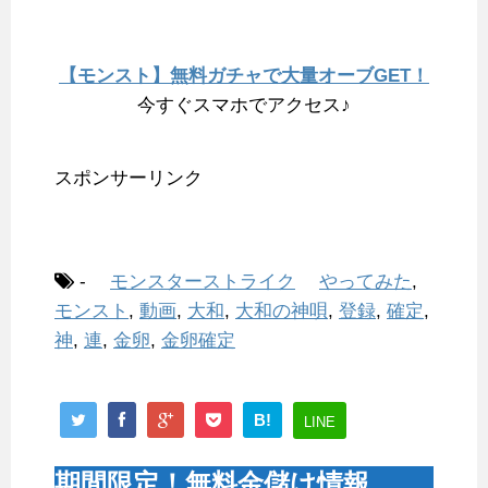
【モンスト】無料ガチャで大量オーブGET！
今すぐスマホでアクセス♪
スポンサーリンク
-
モンスターストライク
やってみた
,
モンスト
,
動画
,
大和
,
大和の神唄
,
登録
,
確定
,
神
,
連
,
金卵
,
金卵確定
B!
LINE
期間限定！無料金儲け情報