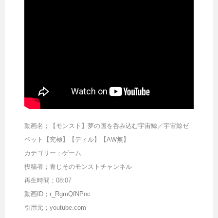
動画名；【モンスト】夢の国を呑み込む宇宙鯨／宇宙鯨ゼ
ペット【究極】【ディル】【AW無】
カテゴリー；ゲーム
投稿者；青じそのモンストチャンネル
再生時間；08:07
動画ID；r_RgmQfNPnc
引用元；youtube.com