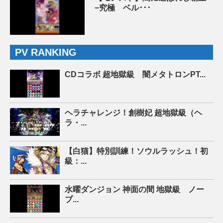
−究極 ベル･･･
PV RANKING
CDコラボ 超地獄級 闇メタトロンPT...
ヘラチャレンジ！創樹妃 超地獄級（ヘ
ラ・...
【白猫】特別訓練！ソウルラッシュ！初
級：...
水曜ダンジョン 神面の間 地獄級 ノー
ブ...