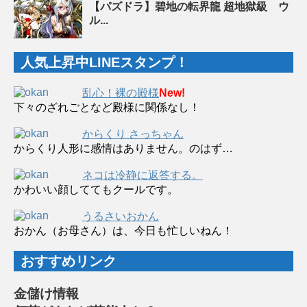
【パズドラ】碧地の転界龍 超地獄級 ウ
ル...
人気上昇中LINEスタンプ！
乱心！裸の殿様
New!
下々のざれごとなど殿様に関係なし！
からくり さっちゃん
からくり人形に感情はありません。のはず…
ネコは冷静に返答する。
かわいい顔しててもクールです。
うるさいおかん
おかん（お母さん）は、今日も忙しいねん！
おすすめリンク
金儲け情報