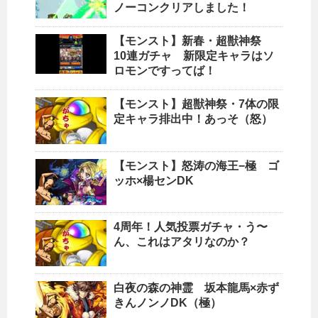
ノーコンクリアしました！
【モンスト】新春・超獣神祭
10連ガチャ 新限定キャラはソ
ロモンですってば！
【モンスト】超獣神祭・7体の限
定キャラ排出中！あっそ（怒）
【モンスト】怒涛の海王−極 ゴ
ッホ×楊センDK
4周年！人気投票ガチャ・う〜
ん、これはアタリなのか？
白夜の森の神霊 坂本龍馬×赤ず
きんノンノDK（極）