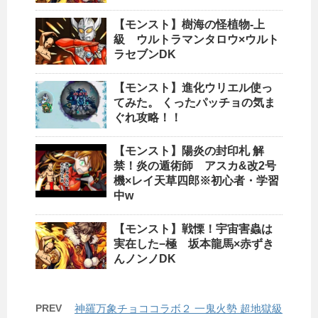
【モンスト】樹海の怪植物-上
級 ウルトラマンタロウ×ウルト
ラセブンDK
【モンスト】進化ウリエル使っ
てみた。 くったパッチョの気ま
ぐれ攻略！！
【モンスト】陽炎の封印札 解
禁！炎の遁術師 アスカ&改2号
機×レイ天草四郎※初心者・学習
中w
【モンスト】戦慄！宇宙害蟲は
実在した−極 坂本龍馬×赤ずき
んノンノDK
PREV
神羅万象チョココラボ２ 一鬼火勢 超地獄級