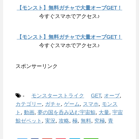
【モンスト】無料ガチャで大量オーブGET！
今すぐスマホでアクセス♪
【モンスト】無料ガチャで大量オーブGET！
今すぐスマホでアクセス♪
スポンサーリンク
-
モンスターストライク
GET
,
オーブ
,
カテゴリー
,
ガチャ
,
ゲーム
,
スマホ
,
モンス
ト
,
動画
,
夢の国を呑み込む宇宙鯨
,
大量
,
宇宙
鯨ゼペット
,
実況
,
攻略
,
極
,
無料
,
究極
,
青