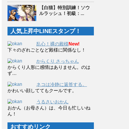
【白猫】特別訓練！ソウ
ルラッシュ！初級：...
人気上昇中LINEスタンプ！
乱心！裸の殿様
New!
下々のざれごとなど殿様に関係なし！
からくり さっちゃん
からくり人形に感情はありません。のは
ず…
ネコは冷静に返答する。
かわいい顔しててもクールです。
うるさいおかん
おかん（お母さん）は、今日も忙しいね
ん！
おすすめリンク