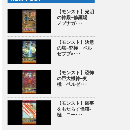
【モンスト】光明
の神殿−修羅場
ノブナガ･･･
【モンスト】決意
の塔−究極 ベル
ゼブブ×･･･
【モンスト】恐怖
の巨大機神−究
極 ベルゼ･･･
【モンスト】凶事
をもたらす怪猫-
極 ニー･･･