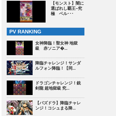
【モンスト】闇に
選ばれし覇王−究
極 ベル･･･
PV RANKING
女神降臨！聖女神 地獄
級 赤ソニア�...
降臨チャレンジ！サンダ
ルフォン降臨！【同...
ドラゴンチャレンジ！銃
剣龍 超地獄級 究...
【パズドラ】降臨チャレ
ンジ！コシュまる降...