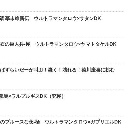
5階 幕末維新伝 ウルトラマンタロウ×サタンDK
石の巨人兵-極 ウルトラマンタロウ×ヤマトタケルDK
ぱずらいだーが叫ぶ！轟く！壊れる！徳川慶喜に挑む
龍馬×ワルプルギスDK（究極）
のブルースな夜-極 ウルトラマンタロウ×ガブリエルDK