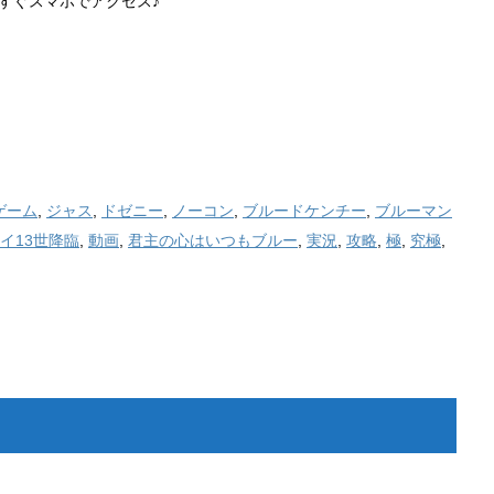
すぐスマホでアクセス♪
ゲーム
,
ジャス
,
ドゼニー
,
ノーコン
,
ブルードケンチー
,
ブルーマン
イ13世降臨
,
動画
,
君主の心はいつもブルー
,
実況
,
攻略
,
極
,
究極
,