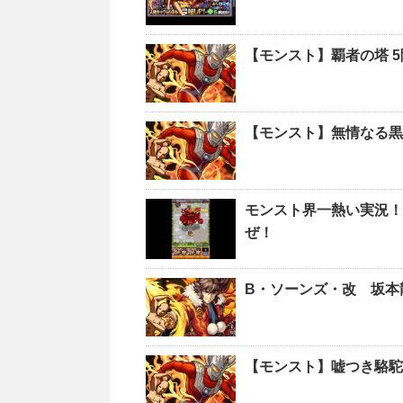
【モンスト】覇者の塔 
【モンスト】無情なる黒
モンスト界一熱い実況！
ぜ！
B・ソーンズ・改 坂本
【モンスト】嘘つき駱駝