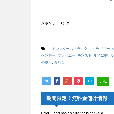
今
スポンサーリンク
-
モンスターストライク
カテゴリー
,
ケンチー
,
マンゼニー
,
モンスト
,
ルイ13世
,
ル
蒼獣玉
,
蒼獣石
B!
LINE
期間限定！無料金儲け情報
Error: Feed has an error or is not valid