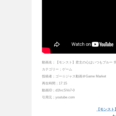
動画名；【モンスト】君主の心はいつもブルー 究極
カテゴリー；ゲーム
投稿者；ゴー☆ジャス動画＠Game Market
再生時間；17:15
動画ID；d1fvcSVo7-0
引用元；youtube.com
【モンスト