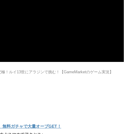
！ルイ13世にアラジンで挑む！【GameMarketのゲーム実況】
】無料ガチャで大量オーブGET！