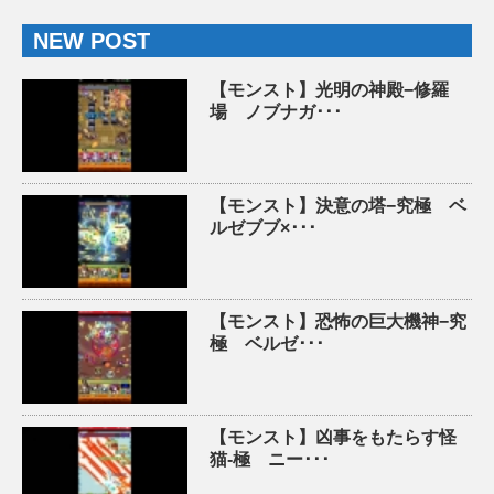
NEW POST
【モンスト】光明の神殿−修羅
場 ノブナガ･･･
【モンスト】決意の塔−究極 ベ
ルゼブブ×･･･
【モンスト】恐怖の巨大機神−究
極 ベルゼ･･･
【モンスト】凶事をもたらす怪
猫-極 ニー･･･