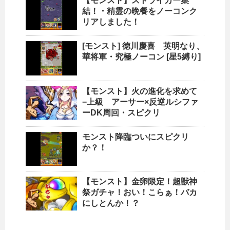
【モンスト】ストライカー集
結！・精霊の晩餐をノーコンク
リアしました！
[モンスト] 徳川慶喜 英明なり、
華将軍・究極ノーコン [星5縛り]
【モンスト】火の進化を求めて
−上級 アーサー×反逆ルシファ
ーDK周回・スピクリ
モンスト降臨ついにスピクリ
か？！
【モンスト】金卵限定！超獣神
祭ガチャ！おい！こらぁ！バカ
にしとんか！？