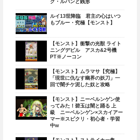
ク・ルパンと銭形
ルイ13世降臨 君主の心はいつ
もブルー・究極【モンスト】
【モンスト】衝撃の光獣 ライト
ニングデビル アスカ&2号機
PT※ノーコン
【モンスト】ムラマサ【究極】
「現世に仇なす幽界の妖刀」一
回で闇チケ泥した奴と攻略
【モンスト】ニーベルンゲン使
ってみた！碧玉は闇と踊る 上
級 ニーベルンゲン×スカイアー
マー※スピクリ・初心者・学習
中w