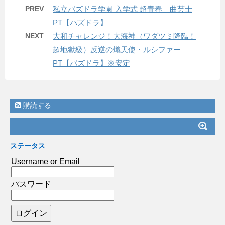
PREV
私立パズドラ学園 入学式 超青春 曲芸士
PT【パズドラ】
NEXT
大和チャレンジ！大海神（ワダツミ降臨！
超地獄級）反逆の熾天使・ルシファー
PT【パズドラ】※安定
購読する
ステータス
Username or Email
パスワード