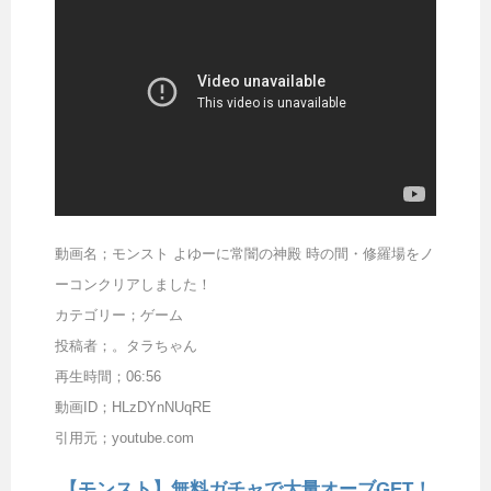
動画名；モンスト よゆーに常闇の神殿 時の間・修羅場をノ
ーコンクリアしました！
カテゴリー；ゲーム
投稿者；。タラちゃん
再生時間；06:56
動画ID；HLzDYnNUqRE
引用元；youtube.com
【モンスト】無料ガチャで大量オーブGET！