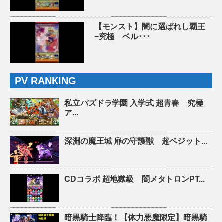
【モンスト】闇に選ばれし覇王
−究極 ベル･･･
PV RANKING
私立パズドラ学園 入学式 超青春 究極
ア...
深淵の魔王城 扉の守護獣 超ベジット...
CDコラボ 超地獄級 闇メタトロンPT...
暗黒騎士降臨！【体力悪魔限定】暗黒騎