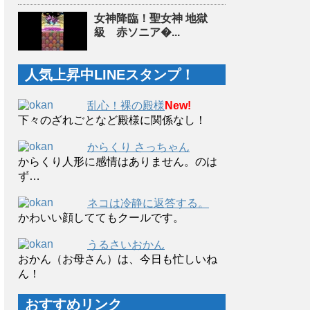
女神降臨！聖女神 地獄
級 赤ソニア�...
人気上昇中LINEスタンプ！
乱心！裸の殿様
New!
下々のざれごとなど殿様に関係なし！
からくり さっちゃん
からくり人形に感情はありません。のは
ず…
ネコは冷静に返答する。
かわいい顔しててもクールです。
うるさいおかん
おかん（お母さん）は、今日も忙しいね
ん！
おすすめリンク