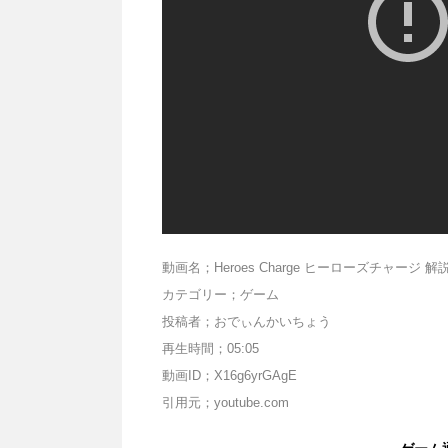
動画名；Heroes Charge ヒーローズチャージ
カテゴリー；ゲーム
投稿者；おでぃんかいちょう
再生時間；05:05
動画ID；X16g6yrGAgE
引用元；youtube.com