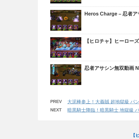
Heros Charge – 忍
【ヒロチャ】ヒーローズチ
忍者アサシン無双動画 Nin
PREV
大泥棒参上！大義賊 超地獄級 パ
NEXT
暗黒騎士降臨！暗黒騎士 地獄級 ハ
【ヒ