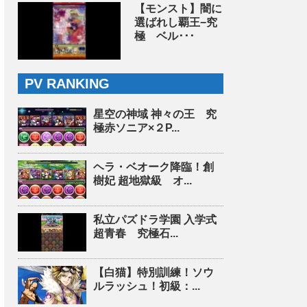
【モンスト】闇に
選ばれし覇王−究
極 ベル･･･
PV RANKING
星空の神域 神々の王 究
極赤ソニア×２P...
ヘラ・ベオーク降臨！創
樹妃 超地獄級 オ...
私立パズドラ学園 入学式
超青春 究極石...
【白猫】特別訓練！ソウ
ルラッシュ！初級：...