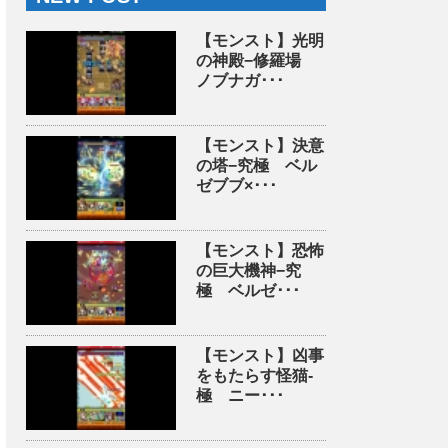
【モンスト】光明
の神殿−修羅場
ノブナガ･･･
【モンスト】決意
の塔−究極 ベル
ゼブブ×･･･
【モンスト】恐怖
の巨大機神−究
極 ベルゼ･･･
【モンスト】凶事
をもたらす怪猫-
極 ニー･･･