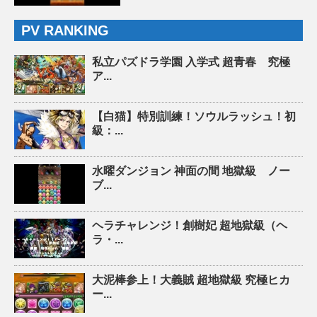
PV RANKING
私立パズドラ学園 入学式 超青春 究極
ア...
【白猫】特別訓練！ソウルラッシュ！初
級：...
水曜ダンジョン 神面の間 地獄級 ノー
ブ...
ヘラチャレンジ！創樹妃 超地獄級（ヘ
ラ・...
大泥棒参上！大義賊 超地獄級 究極ヒカ
ー...