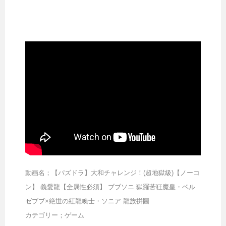
動画名；【パズドラ】大和チャレンジ！(超地獄級)【ノーコ
ン】 義愛龍【全属性必須】 ブブソニ 獄羅苦狂魔皇・ベル
ゼブブ×絶世の紅龍喚士・ソニア 龍族拼圖
カテゴリー；ゲーム