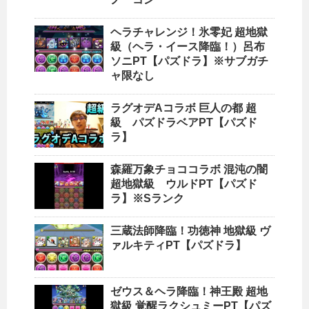
ヘラチャレンジ！氷零妃 超地獄
級（ヘラ・イース降臨！）呂布
ソニPT【パズドラ】※サブガチ
ャ限なし
ラグオデAコラボ 巨人の都 超
級 パズドラベアPT【パズド
ラ】
森羅万象チョココラボ 混沌の闇
超地獄級 ウルドPT【パズド
ラ】※Sランク
三蔵法師降臨！功徳神 地獄級 ヴ
ァルキティPT【パズドラ】
ゼウス＆ヘラ降臨！神王殿 超地
獄級 覚醒ラクシュミーPT【パズ