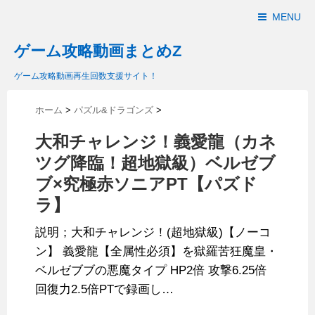
MENU
ゲーム攻略動画まとめZ
ゲーム攻略動画再生回数支援サイト！
ホーム
>
パズル&ドラゴンズ
>
大和チャレンジ！義愛龍（カネ
ツグ降臨！超地獄級）ベルゼブ
ブ×究極赤ソニアPT【パズド
ラ】
説明；大和チャレンジ！(超地獄級)【ノーコ
ン】 義愛龍【全属性必須】を獄羅苦狂魔皇・
ベルゼブブの悪魔タイプ HP2倍 攻撃6.25倍
回復力2.5倍PTで録画し…