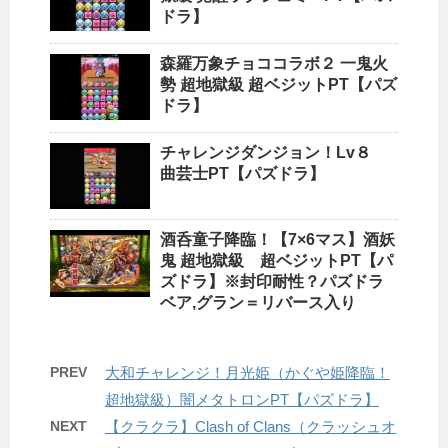
ドラ】
森羅万象チョココラボ２ 一鬼火
勢 超地獄級 超ベジットPT【パズ
ドラ】
チャレンジダンジョン！Lv８
曲芸士PT【パズドラ】
酒呑童子降臨！【7×6マス】酒妖
鬼 超地獄級 超ベジットPT【パ
ズドラ】※封印耐性？パズドラ
ベア,グラン＝リバース入り
PREV
大和チャレンジ！月光姫（かぐや姫降臨！
超地獄級）闇メタトロンPT【パズドラ】
NEXT
【クラクラ】Clash of Clans（クラッシュオ