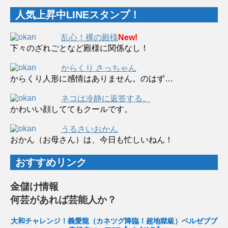
人気上昇中LINEスタンプ！
乱心！裸の殿様
New!
下々のざれごとなど殿様に関係なし！
からくり さっちゃん
からくり人形に感情はありません。のはず…
ネコは冷静に返答する。
かわいい顔しててもクールです。
うるさいおかん
おかん（お母さん）は、今日も忙しいねん！
おすすめリンク
金儲け情報
何芸があれば芸能人か？
大和チャレンジ！義愛龍（カネツグ降臨！超地獄級）ベルゼブブ