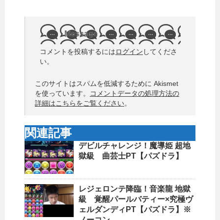
Message
コメントを投稿するには
ログイン
してくださ
い。
このサイトはスパムを低減するために Akismet
を使っています。
コメントデータの処理方法の
詳細はこちらをご覧ください
。
関連記事
デビルチャレンジ！魔導姫 超地
獄級 曲芸士PT【パズドラ】
レジェロンテ降臨！音楽龍 地獄
級 覚醒パールバティー×究極ヴ
ェルダンディPT【パズドラ】※
ノーコン