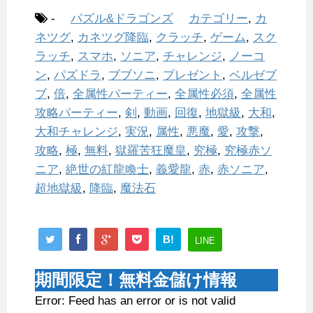
-
パズル&ドラゴンズ
カテゴリー
,
カ
ネツグ
,
カネツグ降臨
,
クラッチ
,
ゲーム
,
スク
ラッチ
,
スマホ
,
ソニア
,
チャレンジ
,
ノーコ
ン
,
パズドラ
,
ブブソニ
,
プレゼント
,
ベルゼブ
ブ
,
倍
,
全属性パーティー
,
全属性必須
,
全属性
攻略パーティー
,
剣
,
動画
,
回復
,
地獄級
,
大和
,
大和チャレンジ
,
実況
,
属性
,
悪魔
,
愛
,
攻撃
,
攻略
,
極
,
無料
,
獄羅苦狂魔皇
,
究極
,
究極赤ソ
ニア
,
絶世の紅龍喚士
,
義愛龍
,
赤
,
赤ソニア
,
超地獄級
,
降臨
,
魔法石
B!
LINE
期間限定！無料金儲け情報
Error: Feed has an error or is not valid