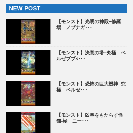
NEW POST
【モンスト】光明の神殿−修羅
場 ノブナガ･･･
【モンスト】決意の塔−究極 ベ
ルゼブブ×･･･
【モンスト】恐怖の巨大機神−究
極 ベルゼ･･･
【モンスト】凶事をもたらす怪
猫-極 ニー･･･