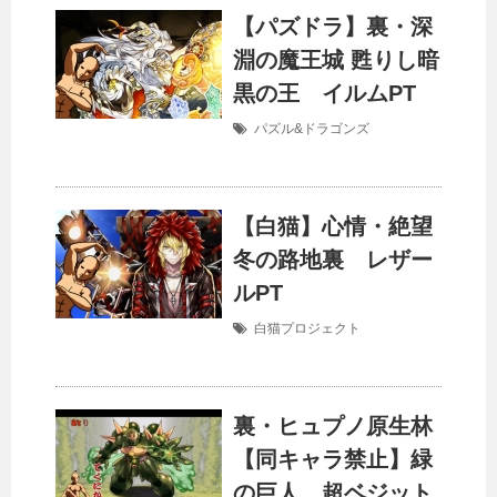
【パズドラ】裏・深
淵の魔王城 甦りし暗
黒の王 イルムPT
パズル&ドラゴンズ
【白猫】心情・絶望
冬の路地裏 レザー
ルPT
白猫プロジェクト
裏・ヒュプノ原生林
【同キャラ禁止】緑
の巨人 超ベジット