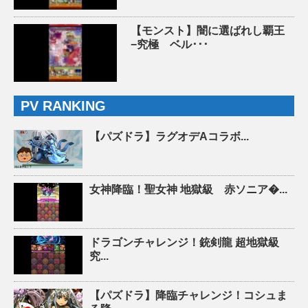
【モンスト】闇に選ばれし覇王
−究極 ベル･･･
PV RANKING
【パズドラ】ラグオデAコラボ...
女神降臨！聖女神 地獄級 赤ソニア�...
ドラゴンチャレンジ！銃剣龍 超地獄級
究...
【パズドラ】降臨チャレンジ！コシュま