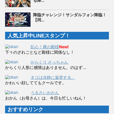
る降...
降臨チャレンジ！サンダルフォン降臨！
【同...
人気上昇中LINEスタンプ！
乱心！裸の殿様
New!
下々のざれごとなど殿様に関係なし！
からくり さっちゃん
からくり人形に感情はありません。のはず…
ネコは冷静に返答する。
かわいい顔しててもクールです。
うるさいおかん
おかん（お母さん）は、今日も忙しいねん！
おすすめリンク