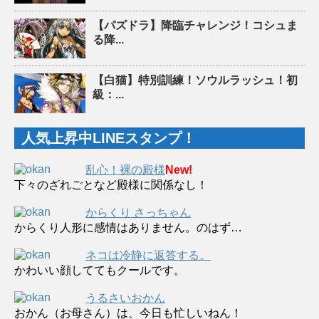
【パズドラ】降臨チャレンジ！コシュま
る降...
【白猫】特別訓練！ソウルラッシュ！初
級：...
人気上昇中LINEスタンプ！
乱心！裸の殿様
New!
下々のざれごとなど殿様に関係なし！
からくり さっちゃん
からくり人形に感情はありません。のはず…
ネコは冷静に返答する。
かわいい顔しててもクールです。
うるさいおかん
おかん（お母さん）は、今日も忙しいねん！