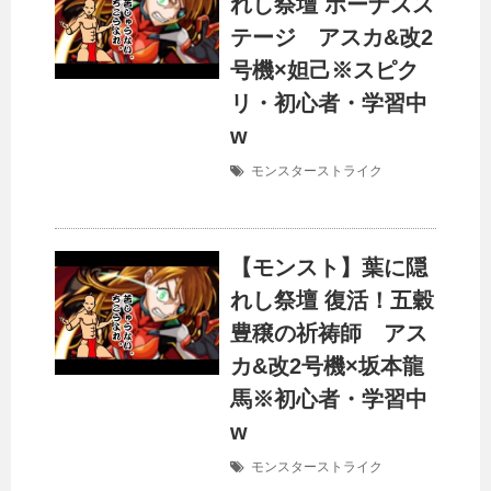
れし祭壇 ボーナスス
テージ アスカ&改2
号機×妲己※スピク
リ・初心者・学習中
w
モンスターストライク
【モンスト】葉に隠
れし祭壇 復活！五穀
豊穣の祈祷師 アス
カ&改2号機×坂本龍
馬※初心者・学習中
w
モンスターストライク