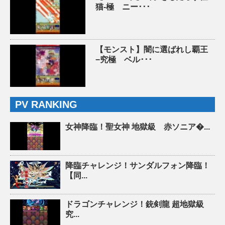
猫-極 ニー･･･
【モンスト】闇に選ばれし覇王
−究極 ベル･･･
PV RANKING
女神降臨！聖女神 地獄級 赤ソニア�...
降臨チャレンジ！サンダルフォン降臨！
【同...
ドラゴンチャレンジ！銃剣龍 超地獄級
究...