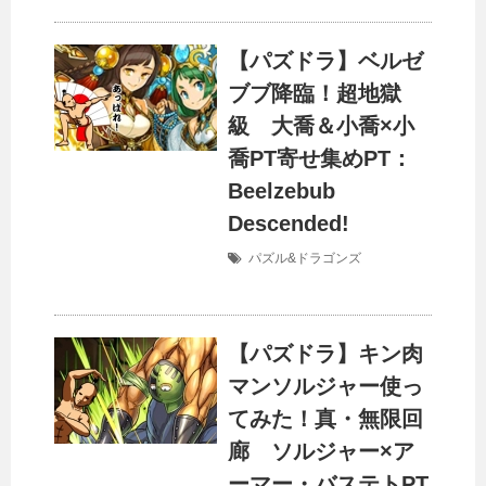
【パズドラ】ベルゼ
ブブ降臨！超地獄
級 大喬＆小喬×小
喬PT寄せ集めPT：
Beelzebub
Descended!
パズル&ドラゴンズ
【パズドラ】キン肉
マンソルジャー使っ
てみた！真・無限回
廊 ソルジャー×ア
ーマー・バステトPT