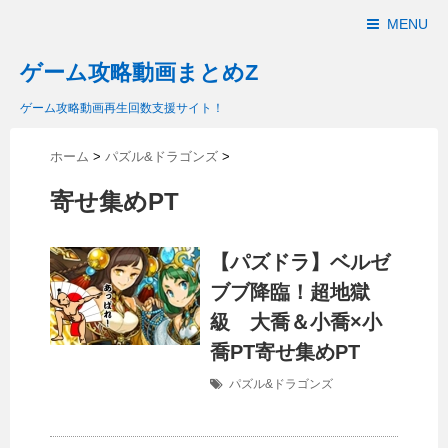
MENU
ゲーム攻略動画まとめZ
ゲーム攻略動画再生回数支援サイト！
ホーム
>
パズル&ドラゴンズ
>
寄せ集めPT
【パズドラ】ベルゼ
ブブ降臨！超地獄
級 大喬＆小喬×小
喬PT寄せ集めPT
パズル&ドラゴンズ