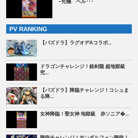
−究極 ベル･･･
PV RANKING
【パズドラ】ラグオデAコラボ...
ドラゴンチャレンジ！銃剣龍 超地獄級
究...
【パズドラ】降臨チャレンジ！コシュま
る降...
女神降臨！聖女神 地獄級 赤ソニア�...
降臨チャレンジ！サンダルフォン降臨！