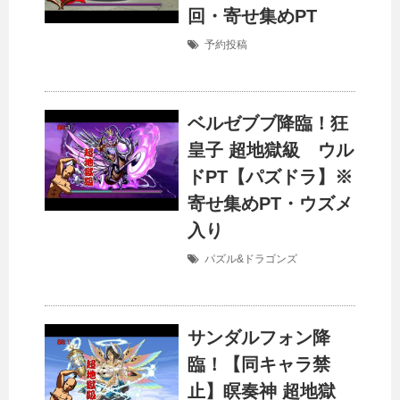
回・寄せ集めPT
予約投稿
ベルゼブブ降臨！狂
皇子 超地獄級 ウル
ドPT【パズドラ】※
寄せ集めPT・ウズメ
入り
パズル&ドラゴンズ
サンダルフォン降
臨！【同キャラ禁
止】瞑奏神 超地獄