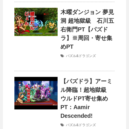
木曜ダンジョン 夢見
洞 超地獄級 石川五
右衛門PT【パズド
ラ】※周回・寄せ集
めPT
パズル&ドラゴンズ
【パズドラ】アーミ
ル降臨！超地獄級
ウルドPT寄せ集め
PT：Aamir
Descended!
パズル&ドラゴンズ