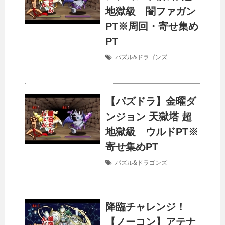
地獄級 闇ファガン
PT※周回・寄せ集め
PT
パズル&ドラゴンズ
【パズドラ】金曜ダ
ンジョン 天獄塔 超
地獄級 ウルドPT※
寄せ集めPT
パズル&ドラゴンズ
降臨チャレンジ！
【ノーコン】アテナ