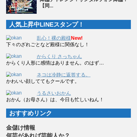
【同...
人気上昇中LINEスタンプ！
乱心！裸の殿様
New!
下々のざれごとなど殿様に関係なし！
からくり さっちゃん
からくり人形に感情はありません。のはず…
ネコは冷静に返答する。
かわいい顔しててもクールです。
うるさいおかん
おかん（お母さん）は、今日も忙しいねん！
おすすめリンク
金儲け情報
何芸があれば芸能人か？