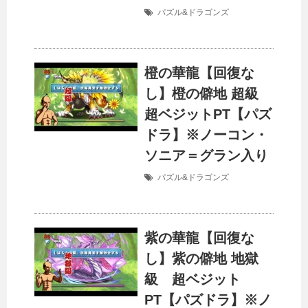
パズル&ドラゴンズ
橙の華龍【回復な
し】橙の僻地 超級
超ベジットPT【パズ
ドラ】※ノーコン・
ソニア＝グラン入り
パズル&ドラゴンズ
紫の華龍【回復な
し】紫の僻地 地獄
級 超ベジット
PT【パズドラ】※ノ