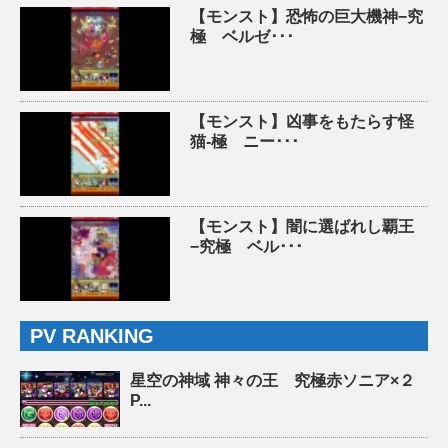
【モンスト】恐怖の巨大機神−究
極 ベルゼ･･･
【モンスト】凶事をもたらす怪
猫-極 ニー･･･
【モンスト】闇に選ばれし覇王
−究極 ベル･･･
PV RANKING
星空の神域 神々の王 究極赤ソニア×２
P...