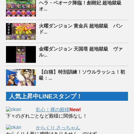
ヘラ・ベオーク降臨！創樹妃 超地獄級
オ...
火曜ダンジョン 黄金兵 超地獄級 パン
ド...
金曜ダンジョン 天国塔 超地獄級 ヴァ
ル...
【白猫】特別訓練！ソウルラッシュ！初
級：...
人気上昇中LINEスタンプ！
乱心！裸の殿様
New!
下々のざれごとなど殿様に関係なし！
からくり さっちゃん
からくり人形に感情はありません。のはず…