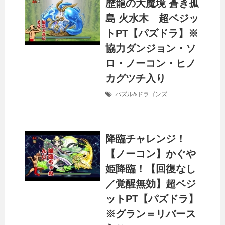
歴龍の大魔境 蒼き孤
島 火水木 超ベジッ
トPT【パズドラ】※
協力ダンジョン・ソ
ロ・ノーコン・ヒノ
カグツチ入り
パズル&ドラゴンズ
降臨チャレンジ！
【ノーコン】かぐや
姫降臨！【回復なし
／覚醒無効】超ベジ
ットPT【パズドラ】
※グラン＝リバース