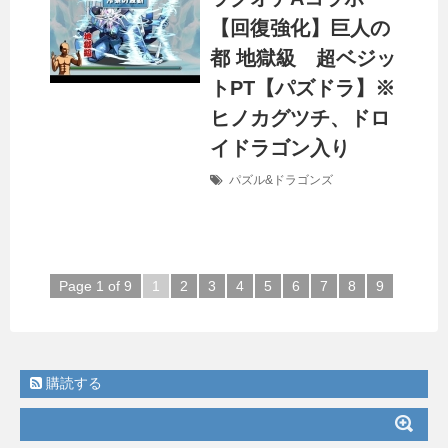
【回復強化】巨人の
都 地獄級 超ベジッ
トPT【パズドラ】※
ヒノカグツチ、ドロ
イドラゴン入り
パズル&ドラゴンズ
Page 1 of 9
1
2
3
4
5
6
7
8
9
購読する