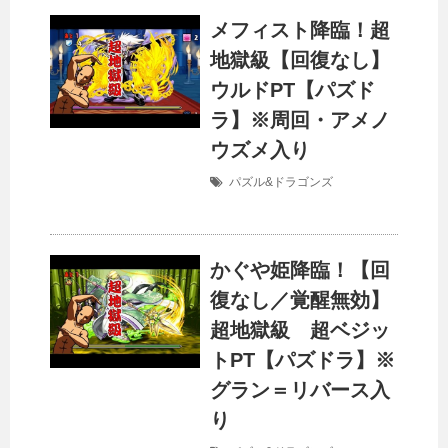
メフィスト降臨！超
地獄級【回復なし】
ウルドPT【パズド
ラ】※周回・アメノ
ウズメ入り
パズル&ドラゴンズ
かぐや姫降臨！【回
復なし／覚醒無効】
超地獄級 超ベジッ
トPT【パズドラ】※
グラン＝リバース入
り