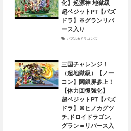
化】起源神 地獄級
超ベジットPT【パズ
ドラ】※グランリバ
ース入り
パズル&ドラゴンズ
三国チャレンジ！
（超地獄級）【ノー
コン】関銀屏参上！
【体力回復強化】
超ベジットPT【パズ
ドラ】※ヒノカグツ
チ,ドロイドラゴン,
グラン＝リバース入