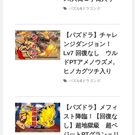
パズル&ドラゴンズ
【パズドラ】チャレ
ンジダンジョン！
Lv7 回復なし ウル
ドPTアメノウズメ,
ヒノカグツチ入り
パズル&ドラゴンズ
【パズドラ】メフィ
スト降臨！【回復な
し】超地獄級 超ベ
ジットPTグラン＝リ