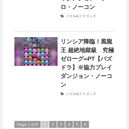
ロ・ノーコン
パズル&ドラゴンズ
リンシア降臨！風龍
王 超絶地獄級 究極
ゼローグ∞PT【パズ
ドラ】※協力プレイ
ダンジョン・ノーコ
ン
パズル&ドラゴンズ
Page 1 of 6
1
2
3
4
5
6