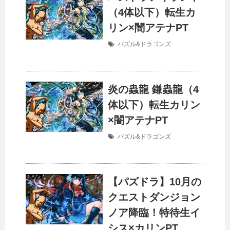
（4体以下）転生カ
リン×闇アテナPT
パズル&ドラゴンズ
炎の蟲龍 鎌蟲龍（4
体以下）転生カリン
×闇アテナPT
パズル&ドラゴンズ
【パズドラ】10月の
クエストダンジョン
ノア降臨！特待生イ
シス×カリンPT