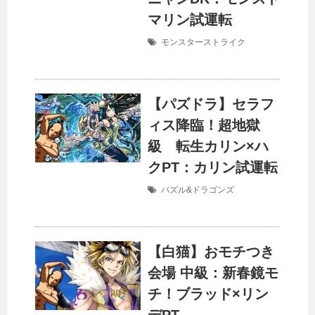
マリン試運転
モンスターストライク
【パズドラ】セラフ
ィス降臨！超地獄
級 転生カリン×ハ
クPT：カリン試運転
パズル&ドラゴンズ
【白猫】おモチつき
会場 中級：新春鏡モ
チ！ブラッド×リン