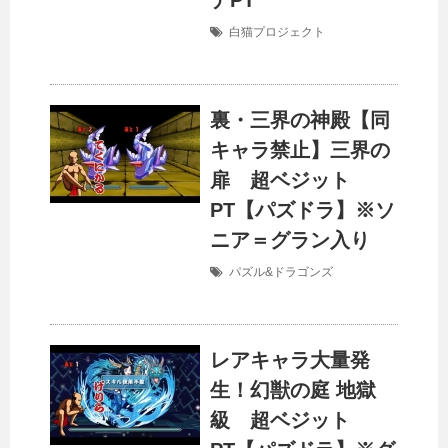
デPT
白猫プロジェクト
裏・三界の神殿【同
キャラ禁止】三界の
扉 超ベジット
PT【パズドラ】※ソ
ニア＝グラン入り
パズル&ドラゴンズ
レアキャラ大量発
生！幻獣の庭 地獄
級 超ベジット