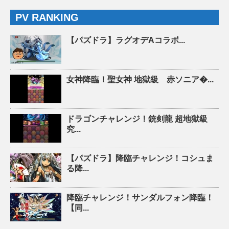
PV RANKING
【パズドラ】ラグオデAコラボ...
女神降臨！聖女神 地獄級 赤ソニア�...
ドラゴンチャレンジ！銃剣龍 超地獄級
究...
【パズドラ】降臨チャレンジ！コシュま
る降...
降臨チャレンジ！サンダルフォン降臨！
【同...