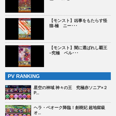
【モンスト】凶事をもたらす怪
猫-極 ニー･･･
【モンスト】闇に選ばれし覇王
−究極 ベル･･･
PV RANKING
星空の神域 神々の王 究極赤ソニア×２
P...
ヘラ・ベオーク降臨！創樹妃 超地獄級
オ...