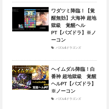
ワダツミ降臨！【覚
醒無効】大海神 超地
獄級 覚醒ヘル
PT【パズドラ】※ノ
ーコン
パズル&ドラゴンズ
ヘイムダル降臨！白
番神 超地獄級 覚醒
ヘルPT【パズドラ】
※ノーコン
パズル&ドラゴンズ