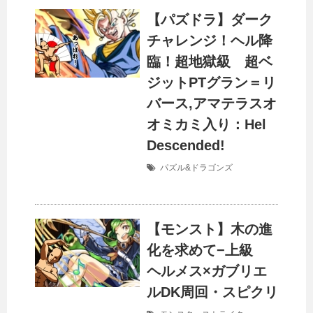
【パズドラ】ダーク
チャレンジ！ヘル降
臨！超地獄級 超ベ
ジットPTグラン＝リ
バース,アマテラスオ
オミカミ入り：Hel
Descended!
パズル&ドラゴンズ
【モンスト】木の進
化を求めて−上級
ヘルメス×ガブリエ
ルDK周回・スピクリ