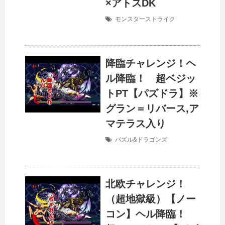
×アトスDK
モンスターストライク
降臨チャレンジ！ヘ
ル降臨！ 超ベジッ
トPT【パズドラ】※
グラン＝リバース,ア
マテラス入り
パズル&ドラゴンズ
北欧チャレンジ！
（超地獄級）【ノー
コン】ヘル降臨！