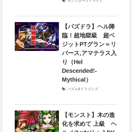
モンスターストライク
【パズドラ】ヘル降
臨！超地獄級 超ベ
ジットPTグラン＝リ
バース,アマテラス入
り（Hel
Descended!-
Mythical）
パズル&ドラゴンズ
【モンスト】木の進
化を求めて 上級 ヘ