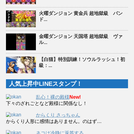
火曜ダンジョン 黄金兵 超地獄級 パン
ド...
金曜ダンジョン 天国塔 超地獄級 ヴァ
ル...
【白猫】特別訓練！ソウルラッシュ！初
級：...
人気上昇中LINEスタンプ！
乱心！裸の殿様
New!
下々のざれごとなど殿様に関係なし！
からくり さっちゃん
からくり人形に感情はありません。のはず…
ネコは冷静に返答する。