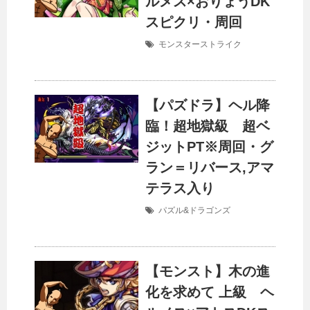
ルメス×おりょうDK
スピクリ・周回
モンスターストライク
【パズドラ】ヘル降
臨！超地獄級 超ベ
ジットPT※周回・グ
ラン＝リバース,アマ
テラス入り
パズル&ドラゴンズ
【モンスト】木の進
化を求めて 上級 ヘ