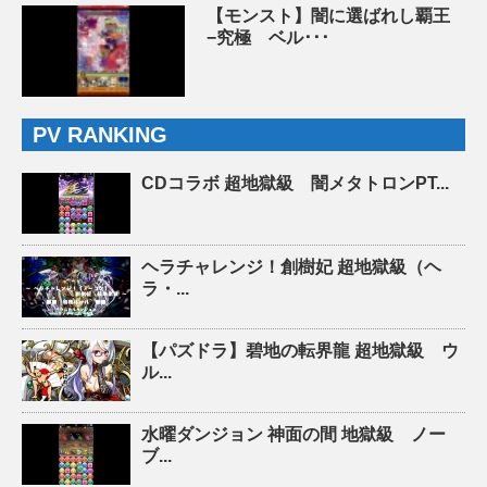
【モンスト】闇に選ばれし覇王
−究極 ベル･･･
PV RANKING
CDコラボ 超地獄級 闇メタトロンPT...
ヘラチャレンジ！創樹妃 超地獄級（ヘ
ラ・...
【パズドラ】碧地の転界龍 超地獄級 ウ
ル...
水曜ダンジョン 神面の間 地獄級 ノー
ブ...