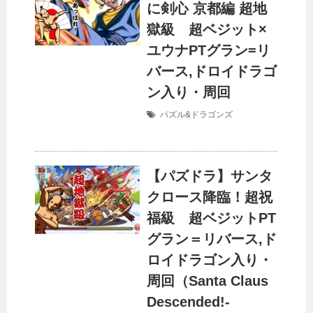
に剣心 京都編 超地
獄級 超ベジット×
ユウナPTグラン=リ
バース,ドロイドラゴ
ン入り・周回
パズル&ドラゴンズ
【パズドラ】サンタ
クロース降臨！超祝
福級 超ベジットPT
グラン＝リバース,ド
ロイドラゴン入り・
周回（Santa Claus
Descended!-