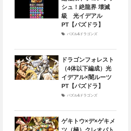
シュ！絶龍界 壊滅
級 光イデアル
PT【パズドラ】
パズル&ドラゴンズ
ドラゴンフォレスト
（4体以下編成）光
イデアル×闇ルーツ
PT【パズドラ】
パズル&ドラゴンズ
ゲキトウ×デ×ゲキメ
ツ（極）クレオパト