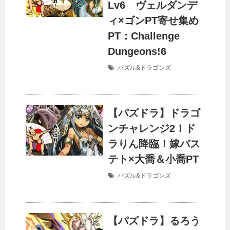
Lv6 ヴェルダンデ
ィ×ゴンPT寄せ集め
PT：Challenge
Dungeons!6
パズル&ドラゴンズ
【パズドラ】ドラゴ
ンチャレンジ2！ド
ラりん降臨！嫁バス
テト×大喬＆小喬PT
パズル&ドラゴンズ
【パズドラ】るろう