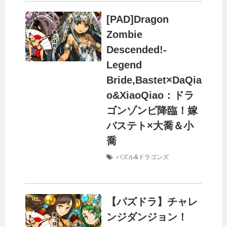
[PAD]Dragon
Zombie
Descended!-
Legend
Bride,Bastet×DaQia
o&XiaoQiao：ドラ
ゴンゾンビ降臨！嫁
バステト×大喬＆小
喬
パズル&ドラゴンズ
【パズドラ】チャレ
ンジダンジョン！