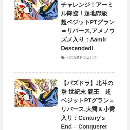
チャレンジ！アーミ
ル降臨！超地獄級
超ベジットPTグラン
＝リバース,アメノウ
ズメ入り：Aamir
Descended!
パズル&ドラゴンズ
【パズドラ】北斗の
拳 世紀末 覇王 超
ベジットPTグラン＝
リバース,大喬＆小喬
入り：Century’s
End – Conquerer