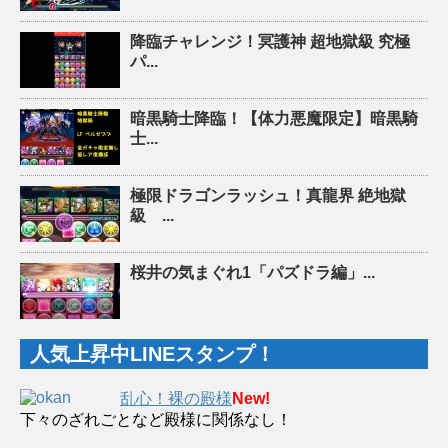
降臨チャレンジ！冥護神 超地獄級 究極
パ...
暗黒騎士降臨！【体力悪魔限定】暗黒騎
士...
極限ドラゴンラッシュ！真龍界 絶地獄
級 ...
桜井の気まぐれ1「パズドラ編」...
人気上昇中LINEスタンプ！
乱心！裸の殿様
New!
下々のざれごとなど殿様に関係なし！