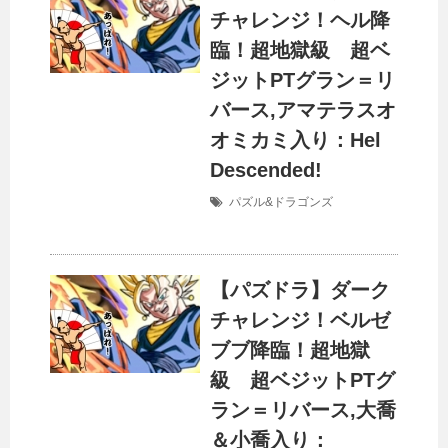
チャレンジ！ヘル降
臨！超地獄級 超ベ
ジットPTグラン＝リ
バース,アマテラスオ
オミカミ入り：Hel
Descended!
パズル&ドラゴンズ
【パズドラ】ダーク
チャレンジ！ベルゼ
ブブ降臨！超地獄
級 超ベジットPTグ
ラン＝リバース,大喬
＆小喬入り：