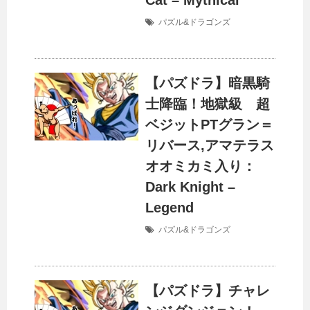
Cat – Mythical
パズル&ドラゴンズ
【パズドラ】暗黒騎
士降臨！地獄級 超
ベジットPTグラン＝
リバース,アマテラス
オオミカミ入り：
Dark Knight –
Legend
パズル&ドラゴンズ
【パズドラ】チャレ