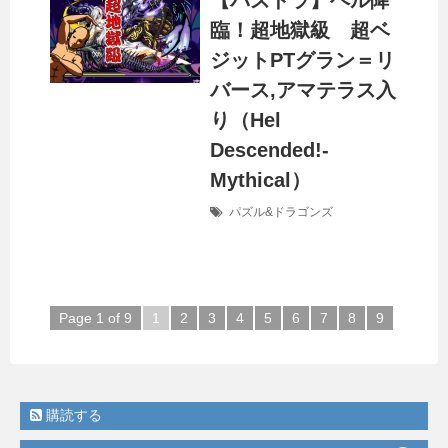
【パズドラ】ヘル降
臨！超地獄級 超ベ
ジットPTグラン＝リ
バース,アマテラス入
り（Hel
Descended!-
Mythical）
パズル&ドラゴンズ
Page 1 of 9
1
2
3
4
5
6
7
8
9
購読する