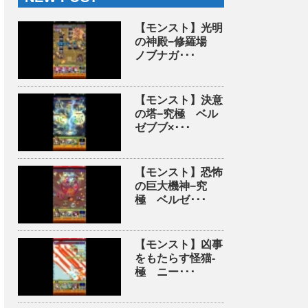
【モンスト】光明
の神殿−修羅場
ノブナガ･･･
【モンスト】決意
の塔−究極 ベル
ゼブブ×･･･
【モンスト】恐怖
の巨大機神−究
極 ベルゼ･･･
【モンスト】凶事
をもたらす怪猫-
極 ニー･･･