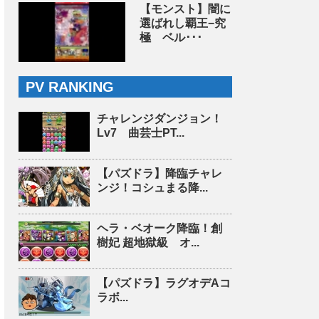
【モンスト】闇に
選ばれし覇王−究
極 ベル･･･
PV RANKING
チャレンジダンジョン！
Lv7 曲芸士PT...
【パズドラ】降臨チャレ
ンジ！コシュまる降...
ヘラ・ベオーク降臨！創
樹妃 超地獄級 オ...
【パズドラ】ラグオデAコ
ラボ...