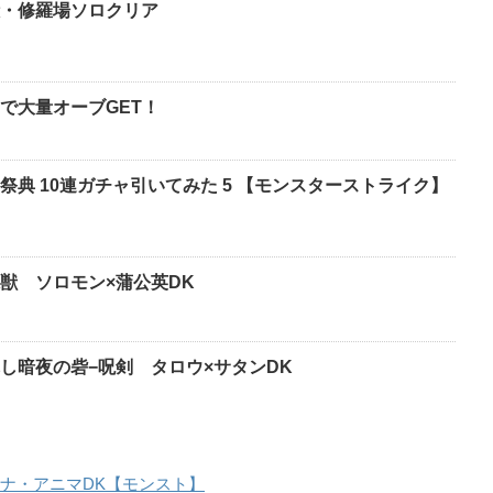
・修羅場ソロクリア
で大量オーブGET！
典 10連ガチャ引いてみた 5 【モンスターストライク】
獣 ソロモン×蒲公英DK
し暗夜の砦−呪剣 タロウ×サタンDK
×マナ・アニマDK【モンスト】