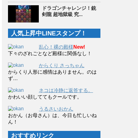
ドラゴンチャレンジ！銃
剣龍 超地獄級 究...
人気上昇中LINEスタンプ！
乱心！裸の殿様
New!
下々のざれごとなど殿様に関係なし！
からくり さっちゃん
からくり人形に感情はありません。のは
ず…
ネコは冷静に返答する。
かわいい顔しててもクールです。
うるさいおかん
おかん（お母さん）は、今日も忙しいね
ん！
おすすめリンク