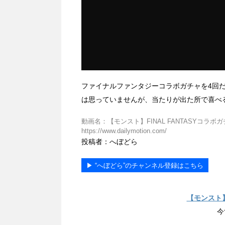
ファイナルファンタジーコラボガチャを4回
は思っていませんが、当たりが出た所で喜べ
動画名：【モンスト】FINAL FANTASYコラボ
https://www.dailymotion.com/
投稿者：へぼどら
▶︎ “へぼどら”のチャンネル登録はこちら
【モンスト
今