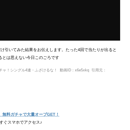
だけ引いてみた結果をお伝えします。たった4回で当たりが出ると
るとは思えない今日このごろです
ガチャ！シングル4連・ふざけるな！ 動画ID：x6e5xkq 引用元：
】無料ガチャで大量オーブGET！
すぐスマホでアクセス♪