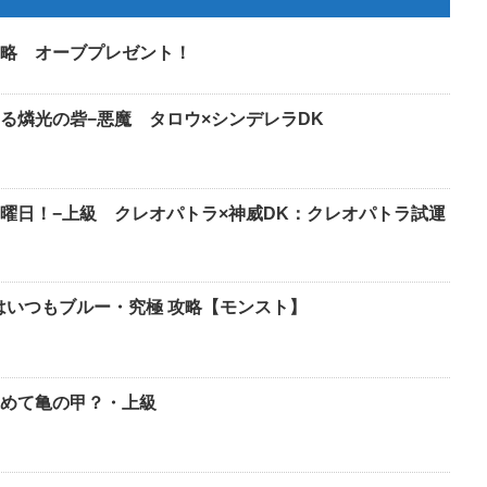
略 オーブプレゼント！
る燐光の砦−悪魔 タロウ×シンデレラDK
曜日！−上級 クレオパトラ×神威DK：クレオパトラ試運
心はいつもブルー・究極 攻略【モンスト】
めて亀の甲？・上級