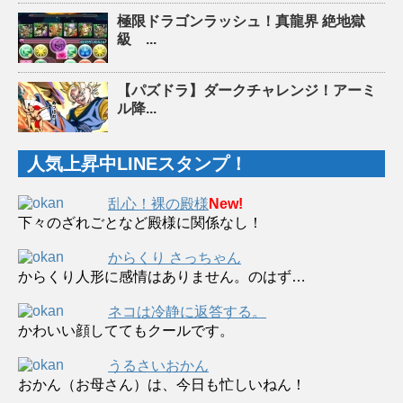
極限ドラゴンラッシュ！真龍界 絶地獄
級 ...
【パズドラ】ダークチャレンジ！アーミ
ル降...
人気上昇中LINEスタンプ！
乱心！裸の殿様
New!
下々のざれごとなど殿様に関係なし！
からくり さっちゃん
からくり人形に感情はありません。のはず…
ネコは冷静に返答する。
かわいい顔しててもクールです。
うるさいおかん
おかん（お母さん）は、今日も忙しいねん！