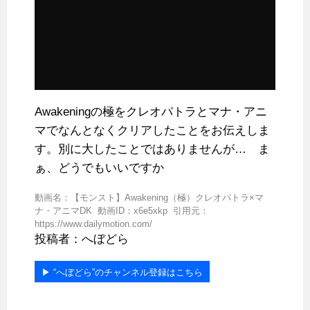
Awakeningの極をクレオパトラとマナ・アニ
マでなんとなくクリアしたことをお伝えしま
す。別に大したことではありませんが… ま
ぁ、どうでもいいですか
動画名：【モンスト】Awakening（極）クレオパトラ×マ
ナ・アニマDK 動画ID：x6e5xkp 引用元：
https://www.dailymotion.com/
投稿者：へぼどら
▶︎ “へぼどら”のチャンネル登録はこちら