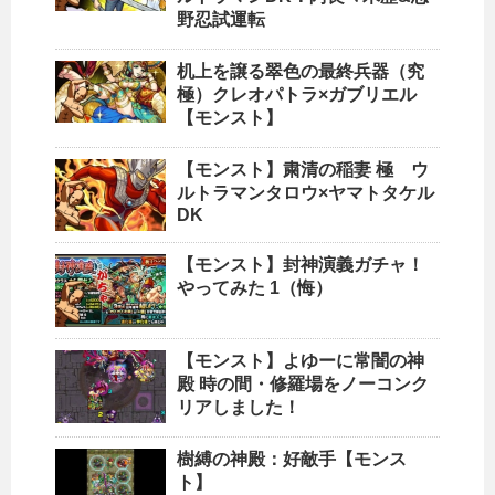
野忍試運転
机上を譲る翠色の最終兵器（究
極）クレオパトラ×ガブリエル
【モンスト】
【モンスト】粛清の稲妻 極 ウ
ルトラマンタロウ×ヤマトタケル
DK
【モンスト】封神演義ガチャ！
やってみた 1（悔）
【モンスト】よゆーに常闇の神
殿 時の間・修羅場をノーコンク
リアしました！
樹縛の神殿：好敵手【モンス
ト】