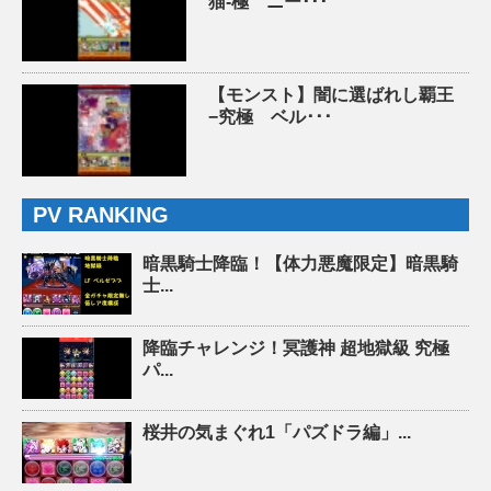
猫-極 ニー･･･
【モンスト】闇に選ばれし覇王
−究極 ベル･･･
PV RANKING
暗黒騎士降臨！【体力悪魔限定】暗黒騎
士...
降臨チャレンジ！冥護神 超地獄級 究極
パ...
桜井の気まぐれ1「パズドラ編」...