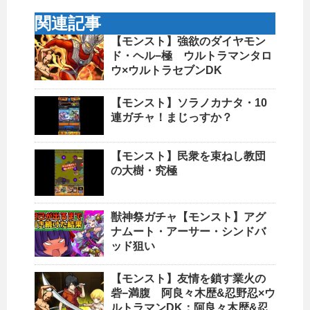
関連記事
【モンスト】強欲のダイヤモン
ド・ヘル−極 ウルトラマンタロ
ウ×ウルトラセブンDK
【モンスト】ソラノカナタ・10
連ガチャ！まじっすか？
【モンスト】民衆を束ねし教団
の大樹・究極
獣神祭ガチャ【モンスト】アグ
ナムート・アーサー・シンドバ
ッド狙い
【モンスト】友情を鎖す業火の
砦−満腹 阿良々木歴&忍野忍×ウ
ルトラマンDK：阿良々木歴&忍