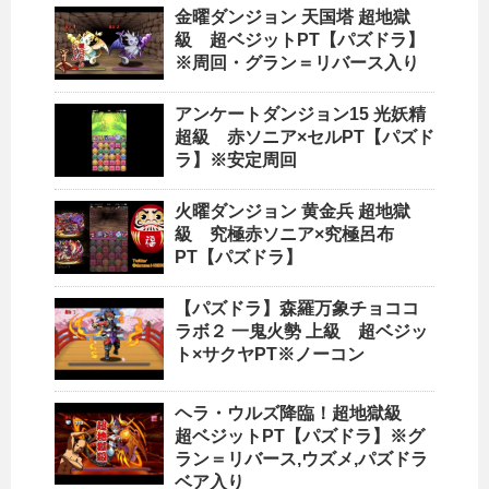
金曜ダンジョン 天国塔 超地獄
級 超ベジットPT【パズドラ】
※周回・グラン＝リバース入り
アンケートダンジョン15 光妖精
超級 赤ソニア×セルPT【パズド
ラ】※安定周回
火曜ダンジョン 黄金兵 超地獄
級 究極赤ソニア×究極呂布
PT【パズドラ】
【パズドラ】森羅万象チョココ
ラボ２ 一鬼火勢 上級 超ベジッ
ト×サクヤPT※ノーコン
ヘラ・ウルズ降臨！超地獄級
超ベジットPT【パズドラ】※グ
ラン＝リバース,ウズメ,パズドラ
ベア入り