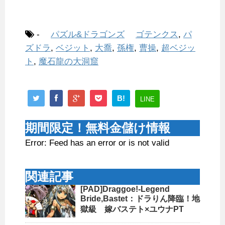
-
パズル&ドラゴンズ
ゴテンクス
,
パ
ズドラ
,
ベジット
,
大喬
,
孫権
,
曹操
,
超ベジッ
ト
,
魔石龍の大洞窟
B!
LINE
期間限定！無料金儲け情報
Error: Feed has an error or is not valid
関連記事
[PAD]Draggoe!-Legend
Bride,Bastet：ドラりん降臨！地
獄級 嫁バステト×ユウナPT