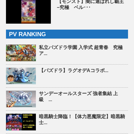
【モンスト】闇に選ばれし覇王
−究極 ベル･･･
PV RANKING
私立パズドラ学園 入学式 超青春 究極
ア...
【パズドラ】ラグオデAコラボ...
サンデーオールスターズ 強者集結 上
級 ...
暗黒騎士降臨！【体力悪魔限定】暗黒騎
士...