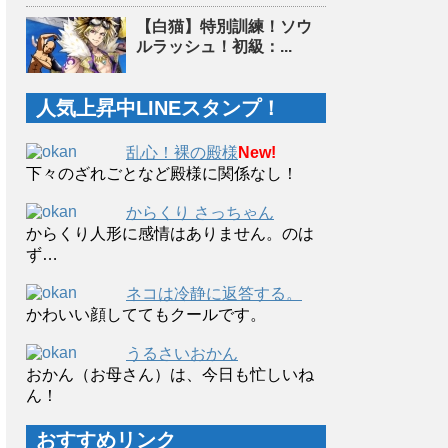
【白猫】特別訓練！ソウ
ルラッシュ！初級：...
人気上昇中LINEスタンプ！
乱心！裸の殿様
New!
下々のざれごとなど殿様に関係なし！
からくり さっちゃん
からくり人形に感情はありません。のは
ず…
ネコは冷静に返答する。
かわいい顔しててもクールです。
うるさいおかん
おかん（お母さん）は、今日も忙しいね
ん！
おすすめリンク