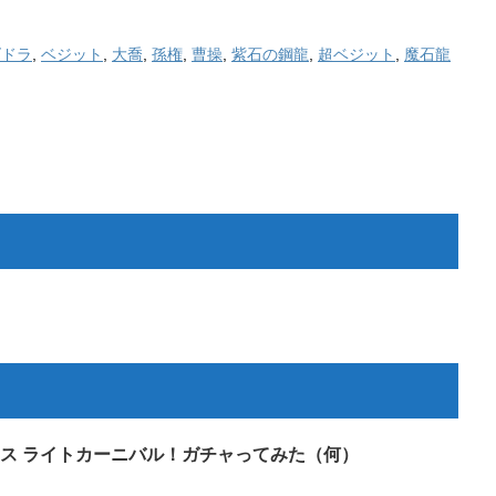
ズドラ
,
ベジット
,
大喬
,
孫権
,
曹操
,
紫石の鋼龍
,
超ベジット
,
魔石龍
ス ライトカーニバル！ガチャってみた（何）