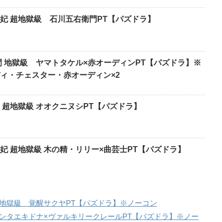
妃 超地獄級 石川五右衛門PT【パズドラ】
間 地獄級 ヤマトタケル×赤オーディンPT【パズドラ】※
ィ・チェスター・赤オーディン×2
 超地獄級 オオクニヌシPT【パズドラ】
妃 超地獄級 木の精・リリー×曲芸士PT【パズドラ】
地獄級 覚醒サクヤPT【パズドラ】※ノーコン
ンタエキドナ×ヴァルキリークレールPT【パズドラ】※ノー