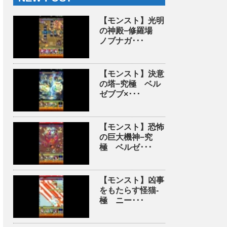
【モンスト】光明
の神殿−修羅場
ノブナガ･･･
【モンスト】決意
の塔−究極 ベル
ゼブブ×･･･
【モンスト】恐怖
の巨大機神−究
極 ベルゼ･･･
【モンスト】凶事
をもたらす怪猫-
極 ニー･･･