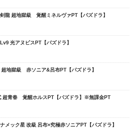
剣龍 超地獄級 覚醒ミネルヴァPT【パズドラ】
v9 光アヌビスPT【パズドラ】
 超地獄級 赤ソニア&呂布PT【パズドラ】
式 超青春 覚醒ホルスPT【パズドラ】※無課金PT
ナメック星 改級 呂布×究極赤ソニアPT【パズドラ】