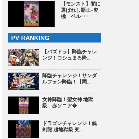
【モンスト】闇に
選ばれし覇王−究
極 ベル･･･
PV RANKING
【パズドラ】降臨チャレ
ンジ！コシュまる降...
降臨チャレンジ！サンダ
ルフォン降臨！【同...
女神降臨！聖女神 地獄
級 赤ソニア�...
ドラゴンチャレンジ！銃
剣龍 超地獄級 究...