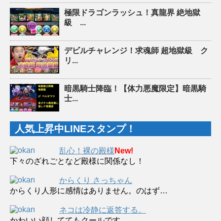
極限ドラゴンラッシュ！真龍界 絶地獄
級 ...
デビルチャレンジ！求魂師 超地獄級 ク
リ...
暗黒騎士降臨！【体力悪魔限定】暗黒騎
士...
人気上昇中LINEスタンプ！
乱心！裸の殿様
New!
下々のざれごとなど殿様に関係なし！
からくり さっちゃん
からくり人形に感情はありません。のはず…
ネコは冷静に返答する。
かわいい顔しててもクールです。