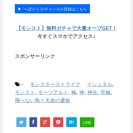
▶︎ “へぼどら”のチャンネル登録はこちら
【モンスト】無料ガチャで大量オーブGET！
今すぐスマホでアクセス♪
スポンサーリンク
-
モンスターストライク
イシュタル
,
モンスト
,
モーツアルト
,
極
,
神
,
神化
,
究極
,
飛べない鳥と天命の書板
B!
LINE