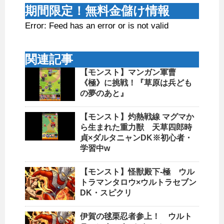
期間限定！無料金儲け情報
Error: Feed has an error or is not valid
関連記事
【モンスト】マンガン軍曹
《極》に挑戦！『草原は兵ども
の夢のあと』
【モンスト】灼熱戦線 マグマか
ら生まれた重力獣 天草四郎時
貞×ダルタニャンDK※初心者・
学習中w
【モンスト】怪獣殿下-極 ウル
トラマンタロウ×ウルトラセブン
DK・スピクリ
伊賀の毬栗忍者参上！ ウルト