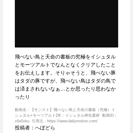
飛べない鳥と天命の書板の究極をイシュタル
とモーツアルトでなんとなくクリアしたこと
をお伝えします。そりゃそうと、飛べない豚
はタダの豚ですが、飛べない鳥はタダの鳥で
は済まされないなぁ…とか思ったり思わなか
ったり
動画名：【モンスト】飛べない鳥と天命の書板（究極）イ
シュタル×モーツアルトDK：イシュタル神化素材 動画ID：
x6e5xku 引用元：https://www.dailymotion.com/
投稿者：へぼどら