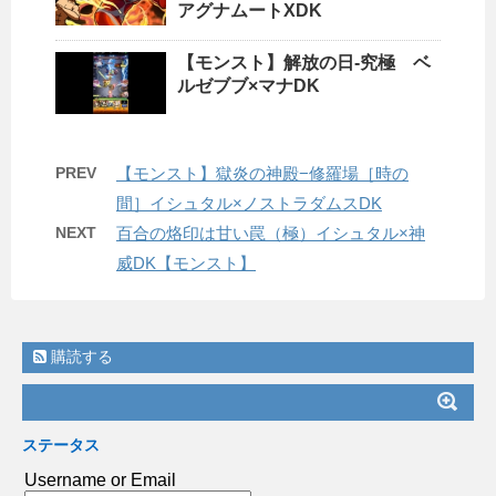
アグナムートXDK
【モンスト】解放の日-究極 ベ
ルゼブブ×マナDK
PREV
【モンスト】獄炎の神殿−修羅場［時の
間］イシュタル×ノストラダムスDK
NEXT
百合の烙印は甘い罠（極）イシュタル×神
威DK【モンスト】
購読する
ステータス
Username or Email