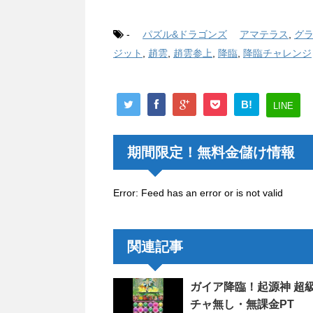
-
パズル&ドラゴンズ
アマテラス
,
グ
ジット
,
趙雲
,
趙雲参上
,
降臨
,
降臨チャレンジ
B!
LINE
期間限定！無料金儲け情報
Error: Feed has an error or is not valid
関連記事
ガイア降臨！起源神 超
チャ無し・無課金PT