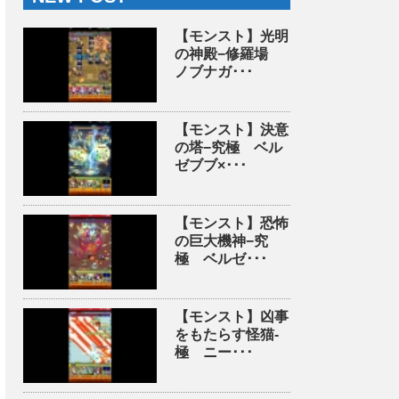
【モンスト】光明
の神殿−修羅場
ノブナガ･･･
【モンスト】決意
の塔−究極 ベル
ゼブブ×･･･
【モンスト】恐怖
の巨大機神−究
極 ベルゼ･･･
【モンスト】凶事
をもたらす怪猫-
極 ニー･･･