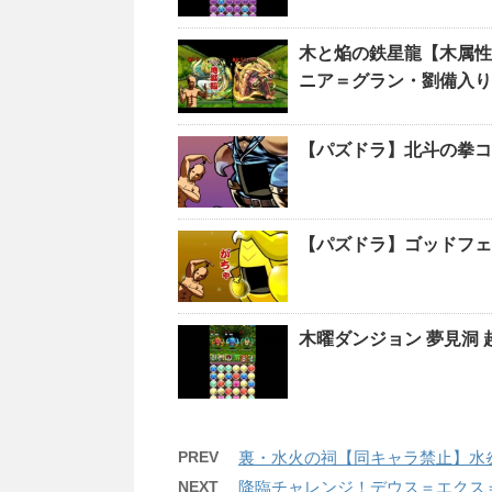
木と焔の鉄星龍【木属性強
ニア＝グラン・劉備入り
【パズドラ】北斗の拳コ
【パズドラ】ゴッドフェ
木曜ダンジョン 夢見洞
PREV
裏・水火の祠【同キャラ禁止】水
NEXT
降臨チャレンジ！デウス＝エクス