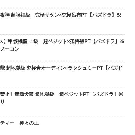
夜神 超祝福級 究極サタン×究極呂布PT【パズドラ】※
マス】甲骸機龍 上級 超ベジット×孫悟飯PT【パズドラ】※
・ノーコン
獣 超地獄級 究極青オーディン×ラクシュミーPT【パズド
禁止】流輝犬龍 超地獄級 超ベジットPT【パズドラ】※
り
ティー 神々の王