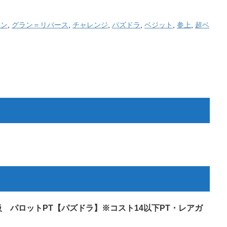
ラン
,
グラン＝リバース
,
チャレンジ
,
パズドラ
,
ベジット
,
参上
,
超ベ
級 パロットPT【パズドラ】※コスト14以下PT・レアガ