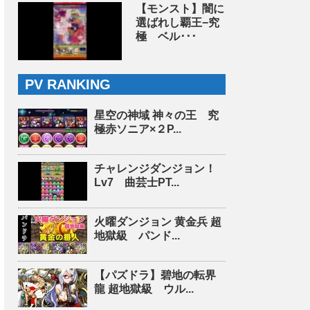
【モンスト】闇に
選ばれし覇王−究
極 ベル･･･
PV RANKING
星空の神域 神々の王 究
極赤ソニア×２P...
チャレンジダンジョン！
Lv7 曲芸士PT...
火曜ダンジョン 黄金兵 超
地獄級 パンド...
【パズドラ】碧地の転界
龍 超地獄級 ウル...