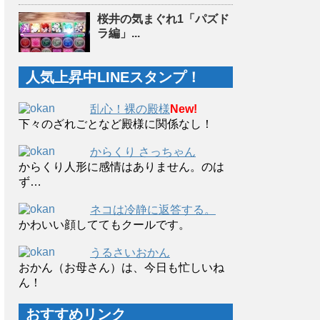
桜井の気まぐれ1「パズド
ラ編」...
人気上昇中LINEスタンプ！
乱心！裸の殿様
New!
下々のざれごとなど殿様に関係なし！
からくり さっちゃん
からくり人形に感情はありません。のは
ず…
ネコは冷静に返答する。
かわいい顔しててもクールです。
うるさいおかん
おかん（お母さん）は、今日も忙しいね
ん！
おすすめリンク