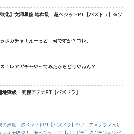
化】女獅星龍 地獄級 超ベジットPT【パズドラ】※ソ
ラボガチャ！えーっと…何ですか？コレ。
ス！レアガチャやってみたからどうやねん？
 超地獄級 究極アテナPT【パズドラ】
炎の妖魔 超ベジットPT【パズドラ】※ソニア＝グラン入り
＝マキナ降臨！ 超ベジットPT【パズドラ】※グラン＝リバ