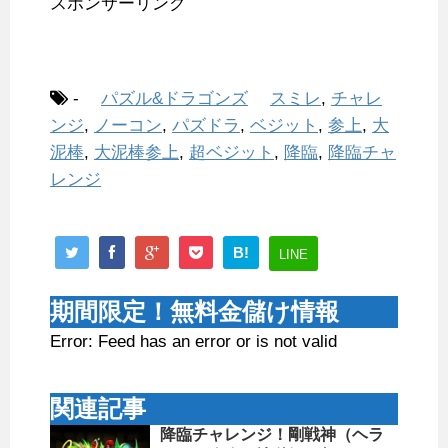
スポンサーリンク
-
パズル&ドラゴンズ
スミレ
,
チャレ
ンジ
,
ノーコン
,
パズドラ
,
ベジット
,
参上
,
大
泥棒
,
大泥棒参上
,
超ベジット
,
降臨
,
降臨チャ
レンジ
B!
LINE
期間限定！無料金儲け情報
Error: Feed has an error or is not valid
関連記事
降臨チャレンジ！剛戦神（ヘラ