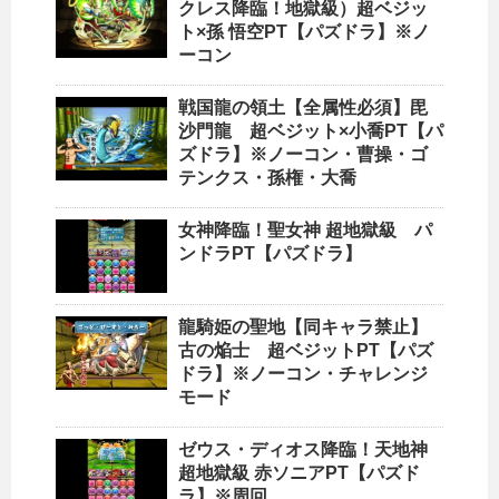
クレス降臨！地獄級）超ベジッ
ト×孫 悟空PT【パズドラ】※ノ
ーコン
戦国龍の領土【全属性必須】毘
沙門龍 超ベジット×小喬PT【パ
ズドラ】※ノーコン・曹操・ゴ
テンクス・孫権・大喬
女神降臨！聖女神 超地獄級 パ
ンドラPT【パズドラ】
龍騎姫の聖地【同キャラ禁止】
古の焔士 超ベジットPT【パズ
ドラ】※ノーコン・チャレンジ
モード
ゼウス・ディオス降臨！天地神
超地獄級 赤ソニアPT【パズド
ラ】※周回