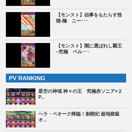
【モンスト】凶事をもたらす怪
猫-極 ニー･･･
【モンスト】闇に選ばれし覇王
−究極 ベル･･･
PV RANKING
星空の神域 神々の王 究極赤ソニア×２
P...
ヘラ・ベオーク降臨！創樹妃 超地獄級
オ...