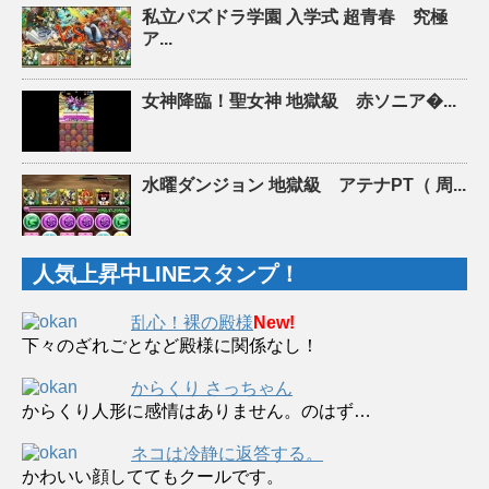
私立パズドラ学園 入学式 超青春 究極
ア...
女神降臨！聖女神 地獄級 赤ソニア�...
水曜ダンジョン 地獄級 アテナPT（ 周...
人気上昇中LINEスタンプ！
乱心！裸の殿様
New!
下々のざれごとなど殿様に関係なし！
からくり さっちゃん
からくり人形に感情はありません。のはず…
ネコは冷静に返答する。
かわいい顔しててもクールです。