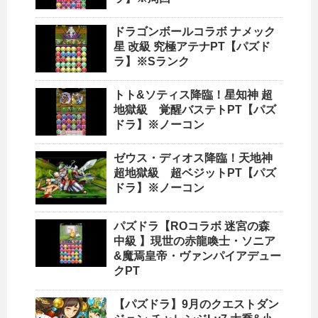
ドラゴンボールコラボ ナメック
星 改級 究極アテナPT【パズド
ラ】※Sランク
トト&ソティス降臨！星知神 超
地獄級 覚醒バステトPT【パズ
ドラ】※ノーコン
ゼウス・ディオス降臨！天地神
超地獄級 超ベジットPT【パズ
ドラ】※ノーコン
パズドラ【ROコラボ 迷宮の森
中級 】現世の赤龍喚士・ソニア
&魔焉皇帝・ヴァンパイアデュー
クPT
【パズドラ】9月のクエストダン