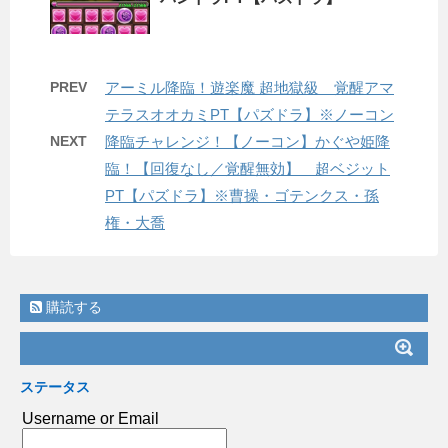
PREV
アーミル降臨！遊楽魔 超地獄級 覚醒アマ
テラスオオカミPT【パズドラ】※ノーコン
NEXT
降臨チャレンジ！【ノーコン】かぐや姫降
臨！【回復なし／覚醒無効】 超ベジット
PT【パズドラ】※曹操・ゴテンクス・孫
権・大喬
購読する
ステータス
Username or Email