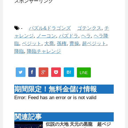
スポンサーリンク
-
パズル&ドラゴンズ
ゴテンクス
,
チ
ャレンジ
,
ノーコン
,
パズドラ
,
ヘラ
,
ヘラ降
臨
,
ベジット
,
大喬
,
孫権
,
曹操
,
超ベジット
,
降臨
,
降臨チャレンジ
B!
LINE
期間限定！無料金儲け情報
Error: Feed has an error or is not valid
関連記事
伝説の大地 天元の黒龍 超ベジ