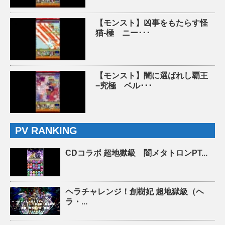
【モンスト】凶事をもたらす怪
猫-極 ニー･･･
【モンスト】闇に選ばれし覇王
−究極 ベル･･･
PV RANKING
CDコラボ 超地獄級 闇メタトロンPT...
ヘラチャレンジ！創樹妃 超地獄級（ヘ
ラ・...