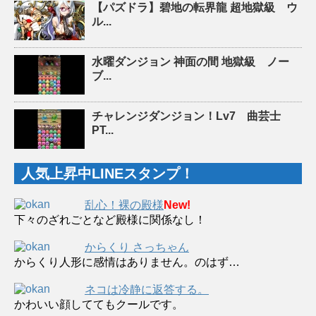
【パズドラ】碧地の転界龍 超地獄級 ウ
ル...
水曜ダンジョン 神面の間 地獄級 ノー
ブ...
チャレンジダンジョン！Lv7 曲芸士
PT...
人気上昇中LINEスタンプ！
乱心！裸の殿様
New!
下々のざれごとなど殿様に関係なし！
からくり さっちゃん
からくり人形に感情はありません。のはず…
ネコは冷静に返答する。
かわいい顔しててもクールです。