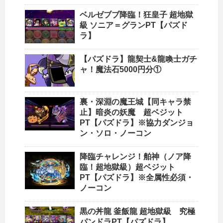
ベルゼブブ降臨！狂皇子 超地獄
級 ソニア＝グランPT【パズド
ラ】
【パズドラ】龍契士&龍喚士ガチ
ャ！魔法石5000円分①
裏・深淵の魔王城【同キャラ禁
止】暗炎の妖魔 超ベジット
PT【パズドラ】※協力ダンジョ
ン・ソロ・ノーコン
降臨チャレンジ！舶神（ノア降
臨！超地獄級）超ベジット
PT【パズドラ】※全属性必須・
ノーコン
黒の丼龍 釜飯龍 超地獄級 究極
パンドラPT【パズドラ】