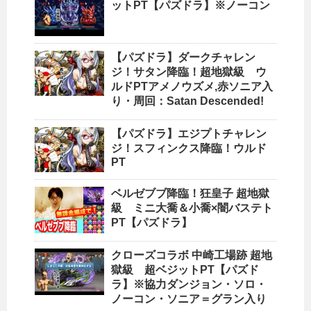
ットPT【パズドラ】※ノーコン
【パズドラ】ダークチャレン
ジ！サタン降臨！超地獄級 ウ
ルドPTアメノウズメ,赤ソニア入
り・周回：Satan Descended!
【パズドラ】エジプトチャレン
ジ！スフィンクス降臨！ウルド
PT
ベルゼブブ降臨！狂皇子 超地獄
級 ミニ大喬＆小喬×闇バステト
PT【パズドラ】
クローズコラボ 中崎工場跡 超地
獄級 超ベジットPT【パズド
ラ】※協力ダンジョン・ソロ・
ノーコン・ソニア＝グラン入り