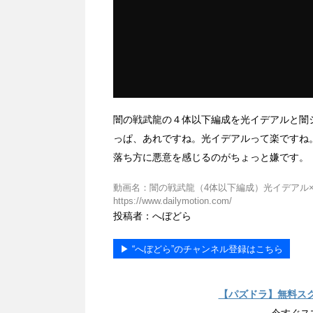
闇の戦武龍の４体以下編成を光イデアルと闇
っぱ、あれですね。光イデアルって楽ですね
落ち方に悪意を感じるのがちょっと嫌です。
動画名：闇の戦武龍（4体以下編成）光イデアル×闇ル
https://www.dailymotion.com/
投稿者：へぼどら
▶︎ “へぼどら”のチャンネル登録はこちら
【パズドラ】無料ス
今すぐス