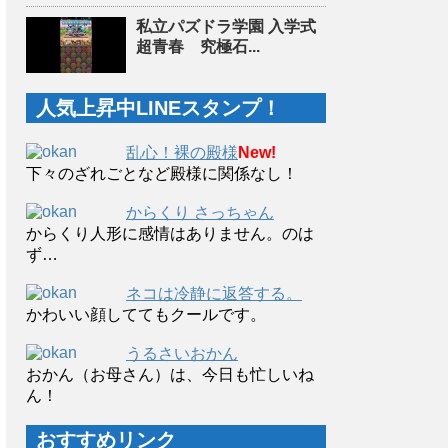
私立パズドラ学園 入学式
超青春 究極石...
人気上昇中LINEスタンプ！
乱心！裸の殿様
New!
下々のざれごとなど殿様に関係なし！
からくり さっちゃん
からくり人形に感情はありません。のは
ず…
ネコは冷静に返答する。
かわいい顔しててもクールです。
うるさいおかん
おかん（お母さん）は、今日も忙しいね
ん！
おすすめリンク