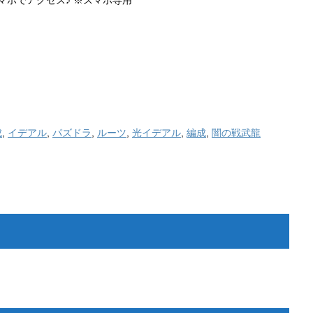
成
,
イデアル
,
パズドラ
,
ルーツ
,
光イデアル
,
編成
,
闇の戦武龍