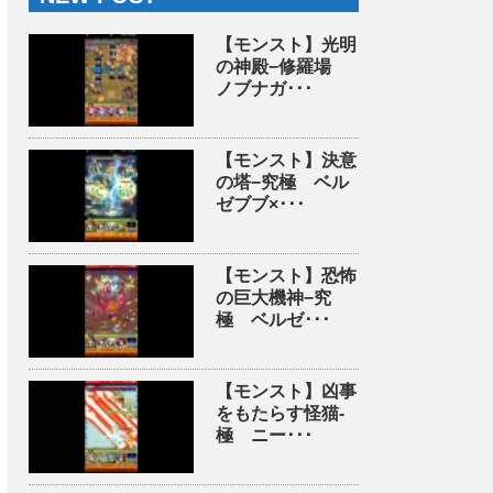
【モンスト】光明
の神殿−修羅場
ノブナガ･･･
【モンスト】決意
の塔−究極 ベル
ゼブブ×･･･
【モンスト】恐怖
の巨大機神−究
極 ベルゼ･･･
【モンスト】凶事
をもたらす怪猫-
極 ニー･･･