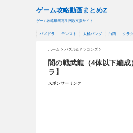
ゲーム攻略動画まとめZ
ゲーム攻略動画再生回数支援サイト！
パズドラ
モンスト
太極パンダ
白猫
クラ
ホーム
>
パズル&ドラゴンズ
>
闇の戦武龍（4体以下編成
ラ】
スポンサーリンク