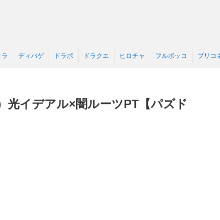
クラ
ディバゲ
ドラポ
ドラクエ
ヒロチャ
フルボッコ
プリコ
）光イデアル×闇ルーツPT【パズド