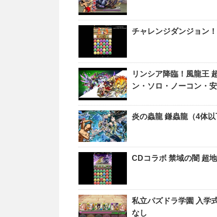
チャレンジダンジョン！L
リンシア降臨！風龍王 
ン・ソロ・ノーコン・安
炎の蟲龍 鎌蟲龍（4体以
CDコラボ 禁域の闇 超
私立パズドラ学園 入学
なし