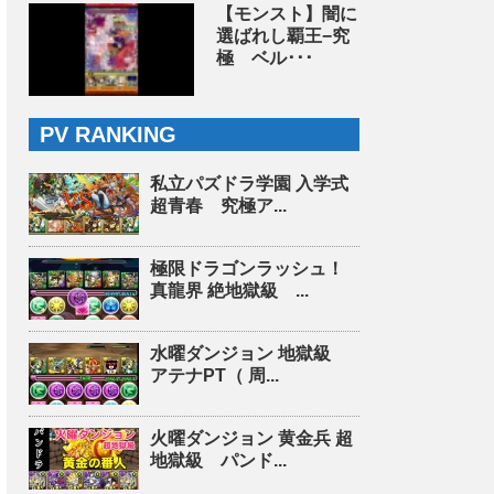
【モンスト】闇に
選ばれし覇王−究
極 ベル･･･
PV RANKING
私立パズドラ学園 入学式
超青春 究極ア...
極限ドラゴンラッシュ！
真龍界 絶地獄級 ...
水曜ダンジョン 地獄級
アテナPT（ 周...
火曜ダンジョン 黄金兵 超
地獄級 パンド...