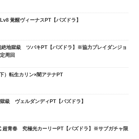
v8 覚醒ヴィーナスPT【パズドラ】
超絶地獄級 ツバキPT【パズドラ】※協力プレイダンジョ
定周回
下）転生カリン×闇アテナPT
地獄級 ヴェルダンディPT【パズドラ】
式 超青春 究極光カーリーPT【パズドラ】※サブガチャ限