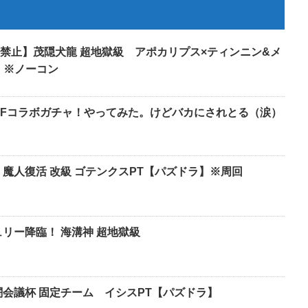
禁止】茂隠犬龍 超地獄級 アポカリプス×ティンニン&メ
】※ノーコン
 FFコラボガチャ！やってみた。けどバカにされとる（涙）
 魔人復活 改級 ゴテンクスPT【パズドラ】※周回
リー降臨！ 海溝神 超地獄級
 闘会議杯 固定チーム イシスPT【パズドラ】