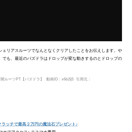
シェリアスルーツでなんとなくクリアしたことをお伝えします。や
。でも、最近のパズドラはドロップが変な動きするのとドロップの
ーツPT【パズドラ】 動画ID：x6b2lj5 引用元：
クラッチで最高２万円の魔法石プレゼント♪
マホでアクセス♪ ※スマホ専用