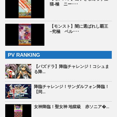
猫-極 ニー･･･
【モンスト】闇に選ばれし覇王
−究極 ベル･･･
PV RANKING
【パズドラ】降臨チャレンジ！コシュま
る降...
降臨チャレンジ！サンダルフォン降臨！
【同...
女神降臨！聖女神 地獄級 赤ソニア�...