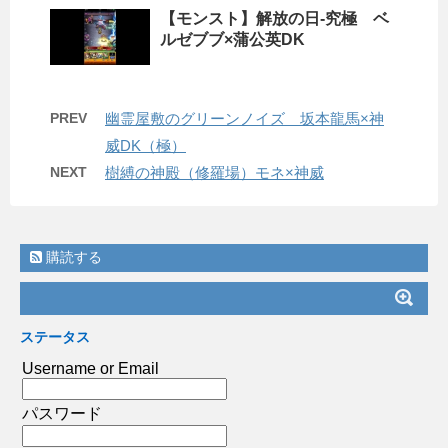
【モンスト】解放の日-究極 ベ
ルゼブブ×蒲公英DK
PREV
幽霊屋敷のグリーンノイズ 坂本龍馬×神
威DK（極）
NEXT
樹縛の神殿（修羅場）モネ×神威
購読する
ステータス
Username or Email
パスワード