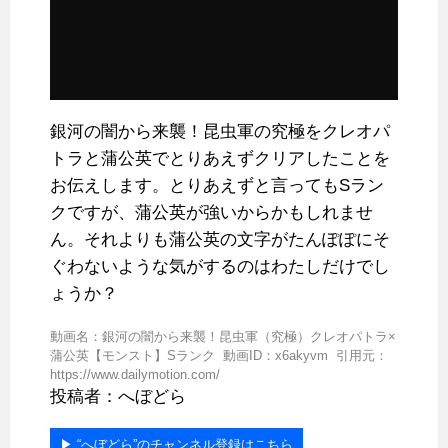
銀河の闇から来襲！昆虫軍の究極をクレオパ
トラと蒲公英でとりあえずクリアしたことを
お伝えします。とりあえずと言ってもSラン
クですが、蒲公英が強いからかもしれませ
ん。それよりも蒲公英の文字がたんぽぽにそ
ぐわないような気がするのはわたしだけでし
ょうか？
動画名：銀河の闇から来襲！昆虫軍（究極）クレオパトラ×
蒲公英【モンスト】Sランク 動画ID：x6akyvm 引用元：
https://www.dailymotion.com/
投稿者：へぼどら
▶︎ “へぼどら”のチャンネル登録はこちら