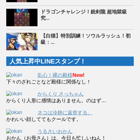
ドラゴンチャレンジ！銃剣龍 超地獄級
究...
【白猫】特別訓練！ソウルラッシュ！初
級：...
人気上昇中LINEスタンプ！
乱心！裸の殿様
New!
下々のざれごとなど殿様に関係なし！
からくり さっちゃん
からくり人形に感情はありません。のはず…
ネコは冷静に返答する。
かわいい顔しててもクールです。
うるさいおかん
おかん（お母さん）は、今日も忙しいねん！