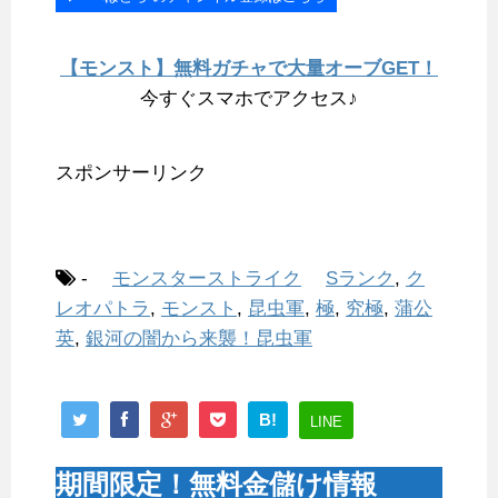
【モンスト】無料ガチャで大量オーブGET！
今すぐスマホでアクセス♪
スポンサーリンク
-
モンスターストライク
Sランク
,
ク
レオパトラ
,
モンスト
,
昆虫軍
,
極
,
究極
,
蒲公
英
,
銀河の闇から来襲！昆虫軍
B!
LINE
期間限定！無料金儲け情報