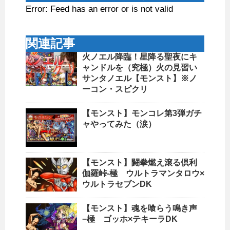
Error: Feed has an error or is not valid
関連記事
火ノエル降臨！星降る聖夜にキ
ャンドルを（究極）火の見習い
サンタノエル【モンスト】※ノ
ーコン・スピクリ
【モンスト】モンコレ第3弾ガチ
ャやってみた（涙）
【モンスト】闘拳燃え滾る倶利
伽羅峠-極 ウルトラマンタロウ×
ウルトラセブンDK
【モンスト】魂を喰らう鳴き声
−極 ゴッホ×テキーラDK