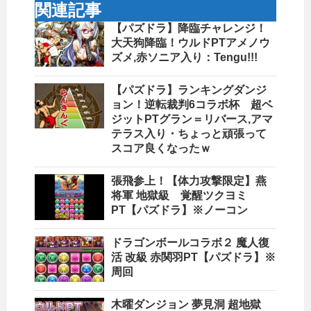
関連記事
【パズドラ】降臨チャレンジ！
大天狗降臨！ウルドPTアメノウ
ズメ,赤ソニア入り：Tengu!!!
【パズドラ】ランキングダンジ
ョン！逆転裁判6コラボ杯 超ベ
ジットPTグラン＝リバース,アマ
テラス入り・ちょっと頑張って
スコア良くなったｗ
張飛参上！【体力攻撃限定】燕
将軍 地獄級 覚醒ツクヨミ
PT【パズドラ】※ノーコン
ドラゴンボールコラボ２ 魔人復
活 改級 赤関羽PT【パズドラ】※
周回
木曜ダンジョン 夢見洞 超地獄