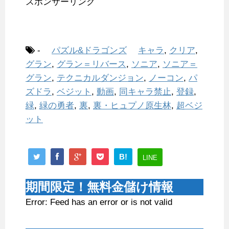
スポンサーリンク
-
パズル&ドラゴンズ
キャラ
,
クリア
,
グラン
,
グラン＝リバース
,
ソニア
,
ソニア＝
グラン
,
テクニカルダンジョン
,
ノーコン
,
パ
ズドラ
,
ベジット
,
動画
,
同キャラ禁止
,
登録
,
緑
,
緑の勇者
,
裏
,
裏・ヒュプノ原生林
,
超ベジ
ット
B!
LINE
期間限定！無料金儲け情報
Error: Feed has an error or is not valid