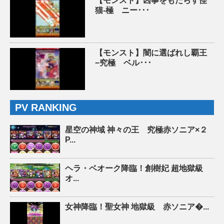
【モンスト】凶事をもたらす怪
猫-極 ニー･･･
【モンスト】闇に選ばれし覇王
−究極 ベル･･･
PV RANKING
星空の神域 神々の王 究極赤ソニア×２
P...
ヘラ・ベオーク降臨！創樹妃 超地獄級
オ...
女神降臨！聖女神 地獄級 赤ソニア�...