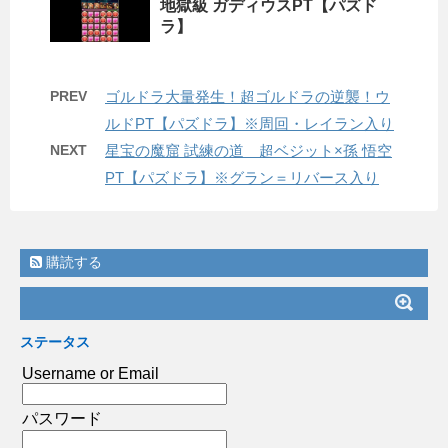
地獄級 ガディウスPT【パズド
ラ】
PREV
ゴルドラ大量発生！超ゴルドラの逆襲！ウ
ルドPT【パズドラ】※周回・レイラン入り
NEXT
星宝の魔窟 試練の道 超ベジット×孫 悟空
PT【パズドラ】※グラン＝リバース入り
購読する
ステータス
Username or Email
パスワード