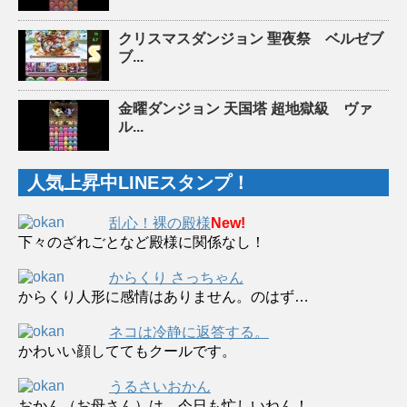
クリスマスダンジョン 聖夜祭 ベルゼブ
ブ...
金曜ダンジョン 天国塔 超地獄級 ヴァ
ル...
人気上昇中LINEスタンプ！
乱心！裸の殿様
New!
下々のざれごとなど殿様に関係なし！
からくり さっちゃん
からくり人形に感情はありません。のはず…
ネコは冷静に返答する。
かわいい顔しててもクールです。
うるさいおかん
おかん（お母さん）は、今日も忙しいねん！