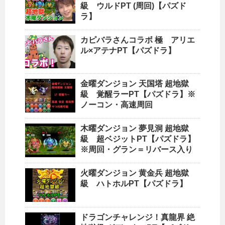
級 ウルドPT (周回)【パズド
ラ】
カピバラさんコラボ 極 アリエ
ル×アテナPT【パズドラ】
金曜ダンジョン 天国塔 超地獄
級 覚醒ラーPT【パズドラ】※
ノーコン・高速周回
木曜ダンジョン 夢見洞 超地獄
級 超ベジットPT【パズドラ】
※周回・グラン＝リバース入り
火曜ダンジョン 黄金兵 超地獄
級 ハトホルPT【パズドラ】
ドラゴンチャレンジ！真龍界 絶