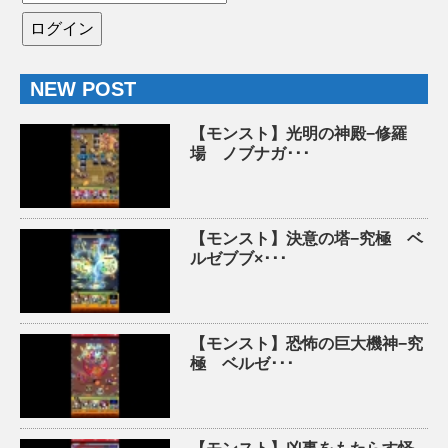
NEW POST
【モンスト】光明の神殿−修羅
場 ノブナガ･･･
【モンスト】決意の塔−究極 ベ
ルゼブブ×･･･
【モンスト】恐怖の巨大機神−究
極 ベルゼ･･･