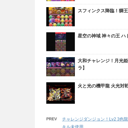
スフィンクス降臨！獅王
星空の神域 神々の王 ハ
大和チャレンジ！月光姫
ラ】
火と光の機甲龍 火光対
PREV
チャレンジダンジョン！Lv2 3
キル未使用