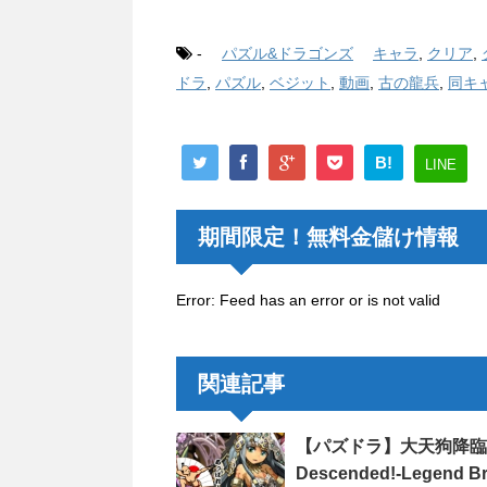
-
パズル&ドラゴンズ
キャラ
,
クリア
,
ドラ
,
パズル
,
ベジット
,
動画
,
古の龍兵
,
同キ
B!
LINE
期間限定！無料金儲け情報
Error: Feed has an error or is not valid
関連記事
【パズドラ】大天狗降臨！地
Descended!-Legend Br