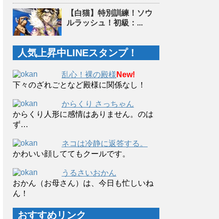
【白猫】特別訓練！ソウ
ルラッシュ！初級：...
人気上昇中LINEスタンプ！
乱心！裸の殿様
New!
下々のざれごとなど殿様に関係なし！
からくり さっちゃん
からくり人形に感情はありません。のは
ず…
ネコは冷静に返答する。
かわいい顔しててもクールです。
うるさいおかん
おかん（お母さん）は、今日も忙しいね
ん！
おすすめリンク