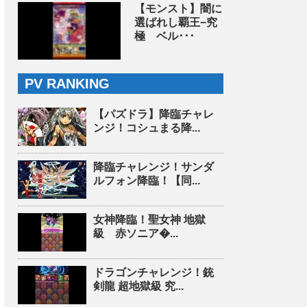
【モンスト】闇に
選ばれし覇王−究
極 ベル･･･
PV RANKING
【パズドラ】降臨チャレ
ンジ！コシュまる降...
降臨チャレンジ！サンダ
ルフォン降臨！【同...
女神降臨！聖女神 地獄
級 赤ソニア�...
ドラゴンチャレンジ！銃
剣龍 超地獄級 究...