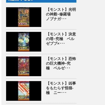
【モンスト】光明
の神殿−修羅場
ノブナガ･･･
【モンスト】決意
の塔−究極 ベル
ゼブブ×･･･
【モンスト】恐怖
の巨大機神−究
極 ベルゼ･･･
【モンスト】凶事
をもたらす怪猫-
極 ニー･･･