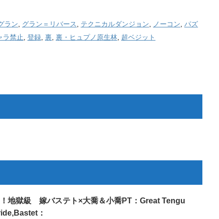
グラン
,
グラン＝リバース
,
テクニカルダンジョン
,
ノーコン
,
パズ
ャラ禁止
,
登録
,
裏
,
裏・ヒュプノ原生林
,
超ベジット
獄級 嫁バステト×大喬＆小喬PT：Great Tengu
ide,Bastet：