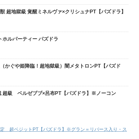
獣 超地獄級 覚醒ミネルヴァ×クリシュナPT【パズドラ】
トホルパーティー パズドラ
（かぐや姫降臨！超地獄級）闇メタトロンPT【パズド
戦 超級 ベルゼブブ×呂布PT【パズドラ】※ノーコン
色限定 超ベジットPT【パズドラ】※グラン＝リバース入り・ス