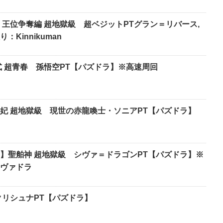
 王位争奪編 超地獄級 超ベジットPTグラン＝リバース,
Kinnikuman
式 超青春 孫悟空PT【パズドラ】※高速周回
妃 超地獄級 現世の赤龍喚士・ソニアPT【パズドラ】
】聖舶神 超地獄級 シヴァ＝ドラゴンPT【パズドラ】※
ヴァドラ
クリシュナPT【パズドラ】