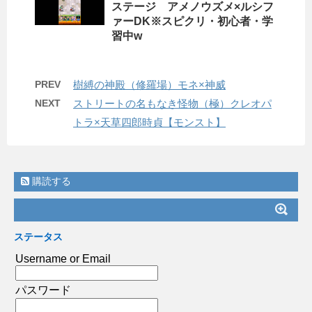
ステージ アメノウズメ×ルシフ
ァーDK※スピクリ・初心者・学
習中w
PREV
樹縛の神殿（修羅場）モネ×神威
NEXT
ストリートの名もなき怪物（極）クレオパ
トラ×天草四郎時貞【モンスト】
購読する
ステータス
Username or Email
パスワード