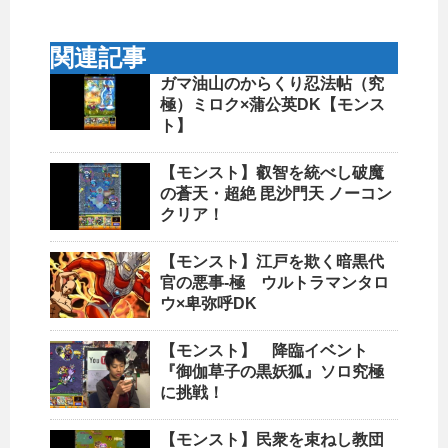
関連記事
ガマ油山のからくり忍法帖（究
極）ミロク×蒲公英DK【モンス
ト】
【モンスト】叡智を統べし破魔
の蒼天・超絶 毘沙門天 ノーコン
クリア！
【モンスト】江戸を欺く暗黒代
官の悪事-極 ウルトラマンタロ
ウ×卑弥呼DK
【モンスト】 降臨イベント
『御伽草子の黒妖狐』ソロ究極
に挑戦！
【モンスト】民衆を束ねし教団