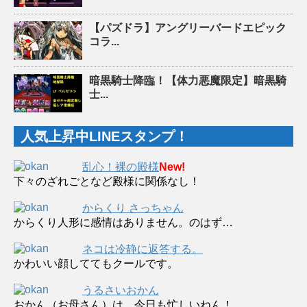
【パズドラ】アングリーバードエピック
コラ...
暗黒騎士降臨！【体力悪魔限定】暗黒騎
士...
人気上昇中LINEスタンプ！
乱心！裸の殿様
New!
下々のざれごとなど殿様に関係なし！
からくり さっちゃん
からくり人形に感情はありません。のはず…
ネコは冷静に返答する。
かわいい顔しててもクールです。
うるさいおかん
おかん（お母さん）は、今日も忙しいねん！