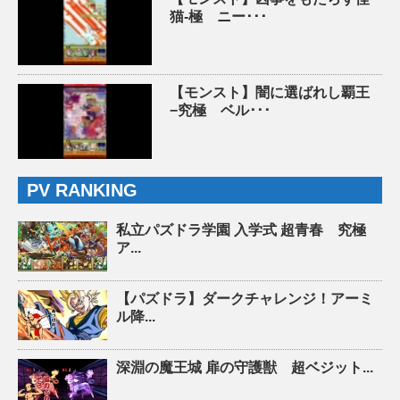
猫-極 ニー･･･
【モンスト】闇に選ばれし覇王
−究極 ベル･･･
PV RANKING
私立パズドラ学園 入学式 超青春 究極
ア...
【パズドラ】ダークチャレンジ！アーミ
ル降...
深淵の魔王城 扉の守護獣 超ベジット...