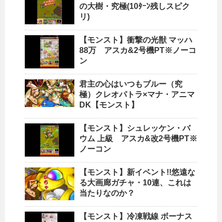
の大樹・究極(10ﾀｰﾝ残しスピク
リ)
【モンスト】衝撃の光獣 マッハ
88万 アスカ&2号機PT※ノーコ
ン
君主の心はいつもブルー（究
極）クレオパトラ×マナ・アニマ
DK【モンスト】
【モンスト】シュレッケン・バ
ウム 上級 アスカ&改2号機PT※
ノーコン
【モンスト】新イベント!!悠遠な
る大画廊ガチャ・10連、これは
当たりなのか？
【モンスト】冷凍戦線 ボーナス