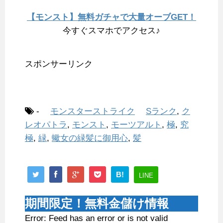
【モンスト】無料ガチャで大量オーブGET！
今すぐスマホでアクセス♪
スポンサーリンク
-
モンスターストライク
Sランク
,
ク
レオパトラ
,
モンスト
,
モーツアルト
,
極
,
究
極
,
緑
,
蠍女の緑髪に御用心
,
髪
B!
LINE
期間限定！無料金儲け情報
Error: Feed has an error or is not valid