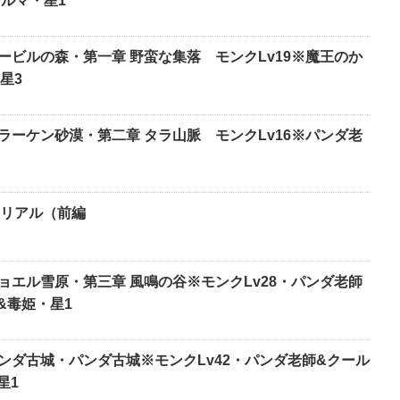
ールマ・星1
ノービルの森・第一章 野蛮な集落 モンクLv19※魔王のか
星3
ラーケン砂漠・第二章 タラ山脈 モンクLv16※パンダ老
リアル（前編
ジョエル雪原・第三章 風鳴の谷※モンクLv28・パンダ老師
&毒姫・星1
゚ンダ古城・パンダ古城※モンクLv42・パンダ老師&クール
星1