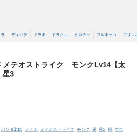
クラ
ディバゲ
ドラポ
ドラクエ
ヒロチャ
フルボッコ
プリコ
 メテオストライク モンクLv14【太
星3
,
パンダ老師
,
メテオ
,
メテオストライク
,
モンク
,
星
,
星3
,
極
,
生存