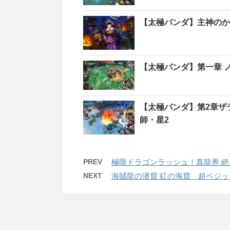
【太極パンダ】主神のか
【太極パンダ】第一章 ノ
【太極パンダ】第2章サ
師・星2
PREV
極限ドラゴンラッシュ！真龍界 
NEXT
海賊龍の潜窟 紅の海窟 超ベジ