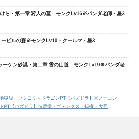
けら・第一章 狩人の墓 モンクLv16※パンダ老師・星3
ービルの森※モンクLv10・クールマ・星3
゙ラーケン砂漠・第二章 雪の山道 モンクLv19※パンダ老
絶地獄級 ツクヨミ＝ドラゴンPT【パズドラ】※ノーコン
ットPT【パズドラ】※曹操・ゴテンクス・孫権・大喬