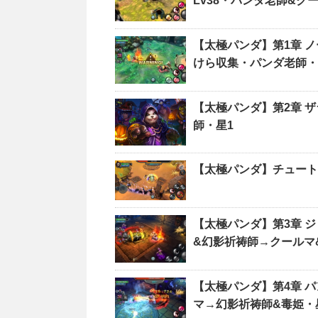
Lv38・パンダ老師&ク
【太極パンダ】第1章 
けら収集・パンダ老師・
【太極パンダ】第2章 ザ
師・星1
【太極パンダ】チュート
【太極パンダ】第3章 
&幻影祈祷師→クールマ
【太極パンダ】第4章 ハ
マ→幻影祈祷師&毒姫・