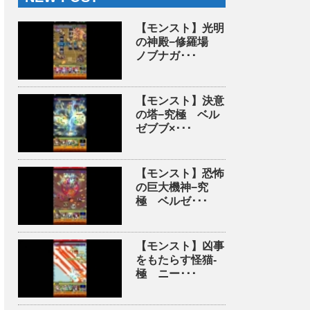
【モンスト】光明
の神殿−修羅場
ノブナガ･･･
【モンスト】決意
の塔−究極 ベル
ゼブブ×･･･
【モンスト】恐怖
の巨大機神−究
極 ベルゼ･･･
【モンスト】凶事
をもたらす怪猫-
極 ニー･･･