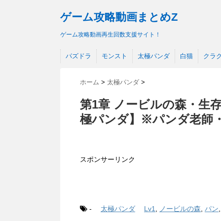
ゲーム攻略動画まとめZ
ゲーム攻略動画再生回数支援サイト！
パズドラ
モンスト
太極パンダ
白猫
クラ
ホーム
>
太極パンダ
>
第1章 ノービルの森・生存
極パンダ】※パンダ老師・
スポンサーリンク
-
太極パンダ
Lv1
,
ノービルの森
,
パン