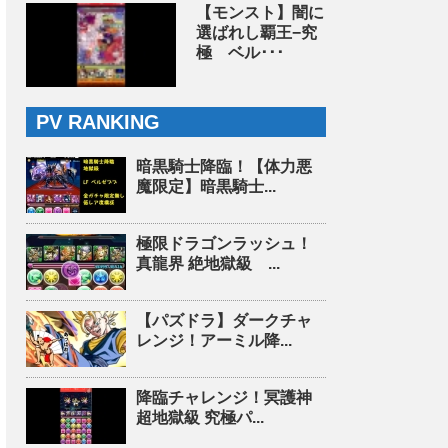
【モンスト】闇に
選ばれし覇王−究
極 ベル･･･
PV RANKING
暗黒騎士降臨！【体力悪
魔限定】暗黒騎士...
極限ドラゴンラッシュ！
真龍界 絶地獄級 ...
【パズドラ】ダークチャ
レンジ！アーミル降...
降臨チャレンジ！冥護神
超地獄級 究極パ...