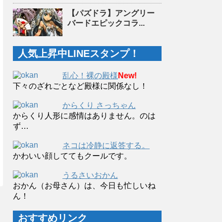
【パズドラ】アングリー
バードエピックコラ...
人気上昇中LINEスタンプ！
乱心！裸の殿様
New!
下々のざれごとなど殿様に関係なし！
からくり さっちゃん
からくり人形に感情はありません。のは
ず…
ネコは冷静に返答する。
かわいい顔しててもクールです。
うるさいおかん
おかん（お母さん）は、今日も忙しいね
ん！
おすすめリンク