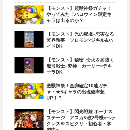
【モンスト】超獣神祭ガチャ！
やってみた！ハロウィン限定キ
ャラは出るのか？
【モンスト】光の秘境−忠実なる
冥界執事 ソロモン×ジキル&ハ
イドDK
【モンスト】秘密−命火を射抜く
魔弓戦士−究極 カーリー×テキ
ーラDK
激獣神祭！金卵確定10連ガチ
ャ・★5キャラの出現確率超
UP！？
【モンスト】閃光戦線 ボーナス
ステージ アスカ&改2号機×ヘラ
クレス※スピクリ・初心者・学
習中w