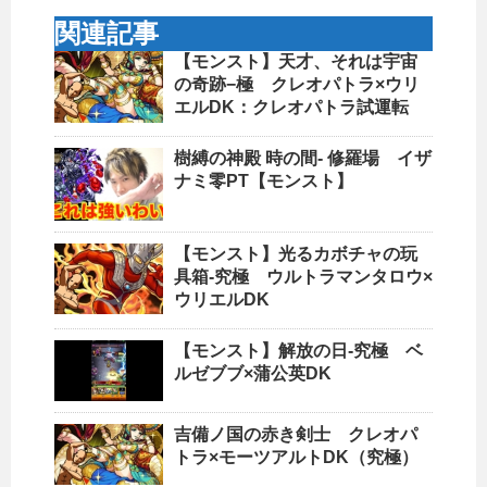
関連記事
【モンスト】天才、それは宇宙
の奇跡−極 クレオパトラ×ウリ
エルDK：クレオパトラ試運転
樹縛の神殿 時の間- 修羅場 イザ
ナミ零PT【モンスト】
【モンスト】光るカボチャの玩
具箱-究極 ウルトラマンタロウ×
ウリエルDK
【モンスト】解放の日-究極 ベ
ルゼブブ×蒲公英DK
吉備ノ国の赤き剣士 クレオパ
トラ×モーツアルトDK（究極）