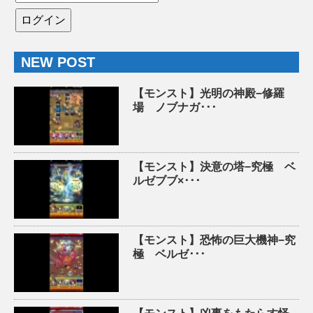
NEW POST
【モンスト】光明の神殿−修羅
場 ノブナガ･･･
【モンスト】決意の塔−究極 ベ
ルゼブブ×･･･
【モンスト】恐怖の巨大機神−究
極 ベルゼ･･･