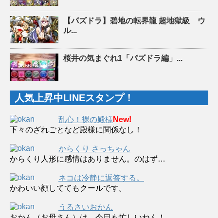
【パズドラ】碧地の転界龍 超地獄級 ウ
ル...
桜井の気まぐれ1「パズドラ編」...
人気上昇中LINEスタンプ！
乱心！裸の殿様
New!
下々のざれごとなど殿様に関係なし！
からくり さっちゃん
からくり人形に感情はありません。のはず…
ネコは冷静に返答する。
かわいい顔しててもクールです。
うるさいおかん
おかん（お母さん）は、今日も忙しいねん！