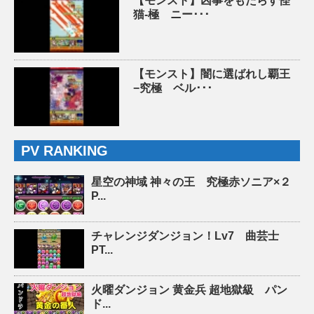
【モンスト】凶事をもたらす怪
猫-極 ニー･･･
【モンスト】闇に選ばれし覇王
−究極 ベル･･･
PV RANKING
星空の神域 神々の王 究極赤ソニア×２
P...
チャレンジダンジョン！Lv7 曲芸士
PT...
火曜ダンジョン 黄金兵 超地獄級 パン
ド...