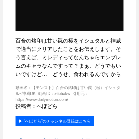
百合の烙印は甘い罠の極をイシュタルと神威
で適当にクリアしたことをお伝えします。そ
う言えば、ミレディってなんちゃらエンブレ
ムのキャラなんですって？まぁ、どうでもい
いですけど… どうせ、食われるんですから
動画名：【モンスト】百合の烙印は甘い罠（極）イシュタ
ル×神威DK 動画ID：x6e5xkw 引用元：
https://www.dailymotion.com/
投稿者：へぼどら
▶︎ “へぼどら”のチャンネル登録はこちら