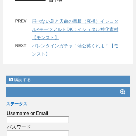
PREV
飛べない鳥と天命の書板（究極）イシュタ
ル×モーツアルトDK：イシュタル神化素材
【モンスト】
NEXT
バレンタインガチャ！蒲公英くれよ！【モ
ンスト】
購読する
ステータス
Username or Email
パスワード