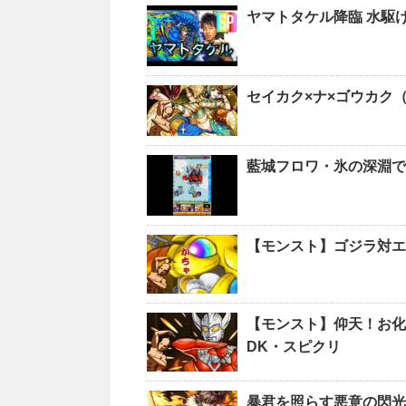
ヤマトタケル降臨 水駆
セイカク×ナ×ゴウカク
藍城フロワ・氷の深淵で
【モンスト】ゴジラ対エ
【モンスト】仰天！お化
DK・スピクリ
暴君を照らす悪意の閃光