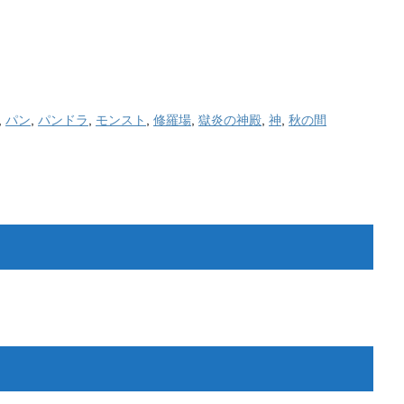
,
パン
,
パンドラ
,
モンスト
,
修羅場
,
獄炎の神殿
,
神
,
秋の間