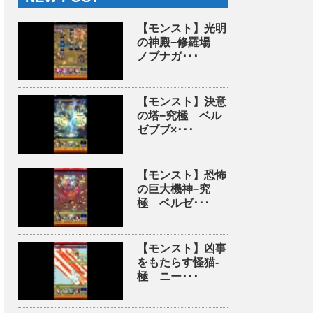
【モンスト】光明
の神殿−修羅場
ノブナガ･･･
【モンスト】決意
の塔−究極 ベル
ゼブブ×･･･
【モンスト】恐怖
の巨大機神−究
極 ベルゼ･･･
【モンスト】凶事
をもたらす怪猫-
極 ニー･･･