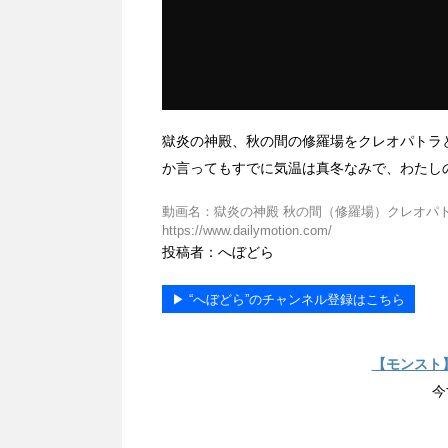
獄炎の神殿、秋の間の修羅場をクレオパトラ
か言ってもすでに気温は真冬なみで、わたし
動画名：獄炎の神殿 秋の間（修羅場）クレオパトラ
https://www.dailymotion.com/
投稿者：へぼどら
▶︎ “へぼどら”のチャンネル登録はこちら
【モンスト
今