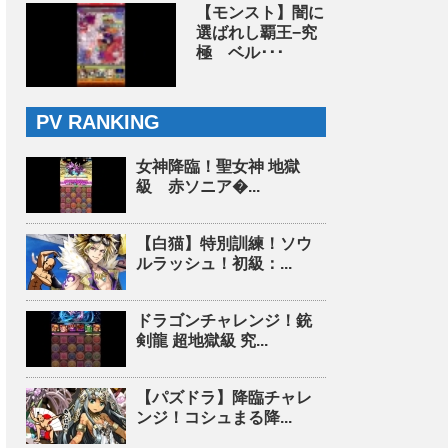
【モンスト】闇に
選ばれし覇王−究
極 ベル･･･
PV RANKING
女神降臨！聖女神 地獄
級 赤ソニア�...
【白猫】特別訓練！ソウ
ルラッシュ！初級：...
ドラゴンチャレンジ！銃
剣龍 超地獄級 究...
【パズドラ】降臨チャレ
ンジ！コシュまる降...