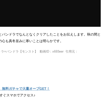
とパンドラでなんとなくクリアしたことをお伝えします。秋の間と
の心も真冬並みに寒いことは明らかです。
×パンドラ【モンスト】 動画ID：x693eer 引用元：
】無料ガチャで大量オーブGET！
すぐスマホでアクセス♪