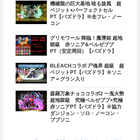
機械龍の巨大基地 唸る旋風 超
ベジット×パーフェクトセル
PT【パズドラ】※全フレ・ノー
コン
グリモワール 降臨！魔導姫 超地
獄級 赤ソニア&ベルゼブブ
PT（安定周回）【パズドラ】
BLEACHコラボ 尸魂界 超級 超
ベジットPT【パズドラ】※ソニ
ア＝グラン入り
森羅万象チョココラボ2 一鬼火勢
超地獄級 究極ベルゼブブ×究極
赤ソニアPT【パズドラ】※協力
ダンジョン・ソロ・ノーコン・
ブブソニ