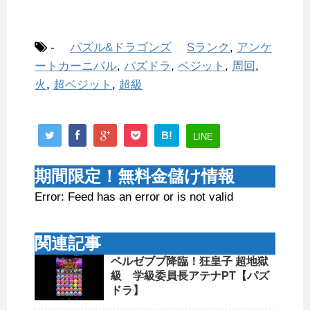
-
パズル&ドラゴンズ
Sランク
,
アンケ
ートカーニバル
,
パズドラ
,
ベジット
,
周回
,
火
,
超ベジット
,
超級
B!
LINE
期間限定！無料金儲け情報
Error: Feed has an error or is not valid
関連記事
ベルゼブブ降臨！狂皇子 超地獄
級 学級委員長アテナPT【パズ
ドラ】