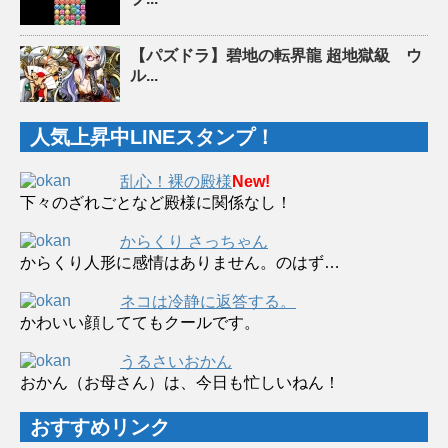
【パズドラ】碧地の転界龍 超地獄級 ウ
ル...
人気上昇中LINEスタンプ！
乱心！裸の殿様
New!
下々のざれごとなど殿様に関係なし！
からくり さっちゃん
からくり人形に感情はありません。のはず…
ネコは冷静に返答する。
かわいい顔しててもクールです。
うるさいおかん
おかん（お母さん）は、今日も忙しいねん！
おすすめリンク