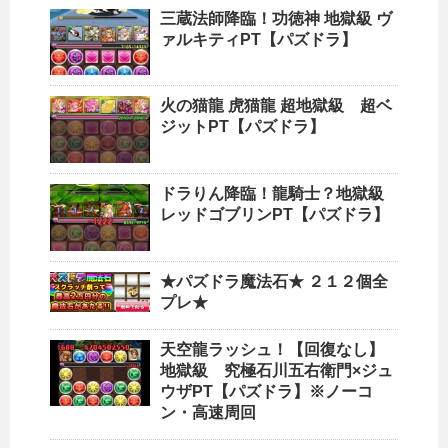
三蔵法師降臨！功徳神 地獄級 ヴ
ァルキティPT【パズドラ】
火の猫龍 虎猫龍 超地獄級 超ベ
ジットPT【パズドラ】
ドラりん降臨！龍騎士？地獄級
レッドゴブリンPT【パズドラ】
★パズドラ魔法石★ ２１２個全
プレ★
天空龍ラッシュ！【回復なし】
地獄級 究極石川五右衛門×ジュ
ウザPT【パズドラ】※ノーコ
ン・高速周回