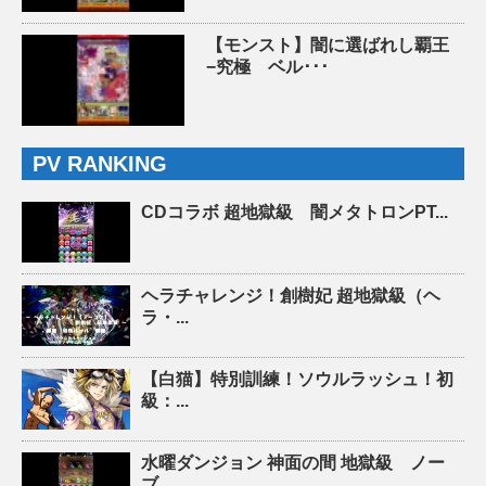
【モンスト】闇に選ばれし覇王
−究極 ベル･･･
PV RANKING
CDコラボ 超地獄級 闇メタトロンPT...
ヘラチャレンジ！創樹妃 超地獄級（ヘ
ラ・...
【白猫】特別訓練！ソウルラッシュ！初
級：...
水曜ダンジョン 神面の間 地獄級 ノー
ブ...