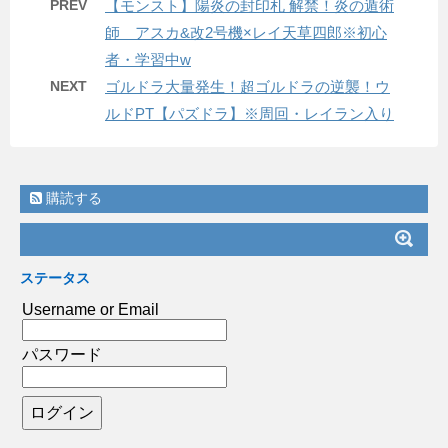
PREV
【モンスト】陽炎の封印札 解禁！炎の遁術
師 アスカ&改2号機×レイ天草四郎※初心
者・学習中w
NEXT
ゴルドラ大量発生！超ゴルドラの逆襲！ウ
ルドPT【パズドラ】※周回・レイラン入り
購読する
ステータス
Username or Email
パスワード