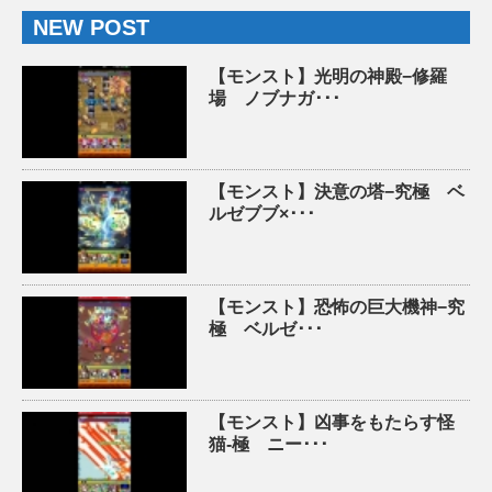
NEW POST
【モンスト】光明の神殿−修羅
場 ノブナガ･･･
【モンスト】決意の塔−究極 ベ
ルゼブブ×･･･
【モンスト】恐怖の巨大機神−究
極 ベルゼ･･･
【モンスト】凶事をもたらす怪
猫-極 ニー･･･