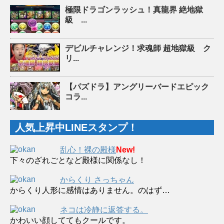
極限ドラゴンラッシュ！真龍界 絶地獄
級 ...
デビルチャレンジ！求魂師 超地獄級 ク
リ...
【パズドラ】アングリーバードエピック
コラ...
人気上昇中LINEスタンプ！
乱心！裸の殿様
New!
下々のざれごとなど殿様に関係なし！
からくり さっちゃん
からくり人形に感情はありません。のはず…
ネコは冷静に返答する。
かわいい顔しててもクールです。