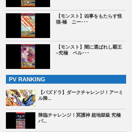
【モンスト】凶事をもたらす怪
猫-極 ニー･･･
【モンスト】闇に選ばれし覇王
−究極 ベル･･･
PV RANKING
【パズドラ】ダークチャレンジ！アーミ
ル降...
降臨チャレンジ！冥護神 超地獄級 究極
パ...