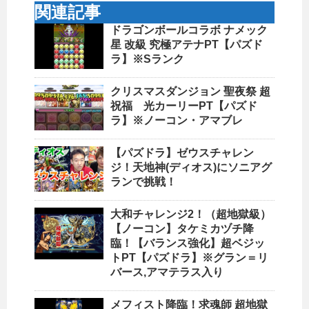
関連記事
ドラゴンボールコラボ ナメック
星 改級 究極アテナPT【パズド
ラ】※Sランク
クリスマスダンジョン 聖夜祭 超
祝福 光カーリーPT【パズド
ラ】※ノーコン・アマブレ
【パズドラ】ゼウスチャレン
ジ！天地神(ディオス)にソニアグ
ランで挑戦！
大和チャレンジ2！（超地獄級）
【ノーコン】タケミカヅチ降
臨！【バランス強化】超ベジッ
トPT【パズドラ】※グラン＝リ
バース,アマテラス入り
メフィスト降臨！求魂師 超地獄