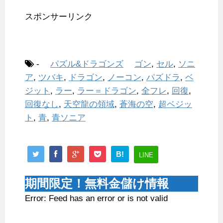
スポンサーリンク
-
パズル&ドラゴンズ
ゴン
,
セル
,
ソニ
ア
,
ツバキ
,
ドラゴン
,
ノーコン
,
パズドラ
,
ベ
ジット
,
ラー
,
ラー＝ドラゴン
,
全フレ
,
回復
,
回復なし
,
天空龍の領域
,
蒼海の空
,
超ベジッ
ト
,
青
,
青ソニア
B!
LINE
期間限定！無料金儲け情報
Error: Feed has an error or is not valid