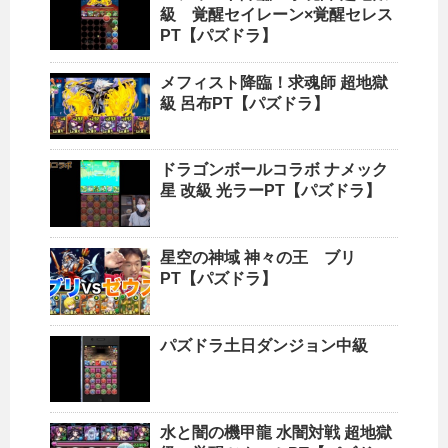
級 覚醒セイレーン×覚醒セレス
PT【パズドラ】
メフィスト降臨！求魂師 超地獄
級 呂布PT【パズドラ】
ドラゴンボールコラボ ナメック
星 改級 光ラーPT【パズドラ】
星空の神域 神々の王 ブリ
PT【パズドラ】
パズドラ土日ダンジョン中級
水と闇の機甲龍 水闇対戦 超地獄