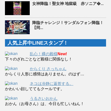
女神降臨！聖女神 地獄級 赤ソニア�...
降臨チャレンジ！サンダルフォン降臨！
【同...
人気上昇中LINEスタンプ！
乱心！裸の殿様
New!
下々のざれごとなど殿様に関係なし！
からくり さっちゃん
からくり人形に感情はありません。のはず…
ネコは冷静に返答する。
かわいい顔しててもクールです。
うるさいおかん
おかん（お母さん）は、今日も忙しいねん！