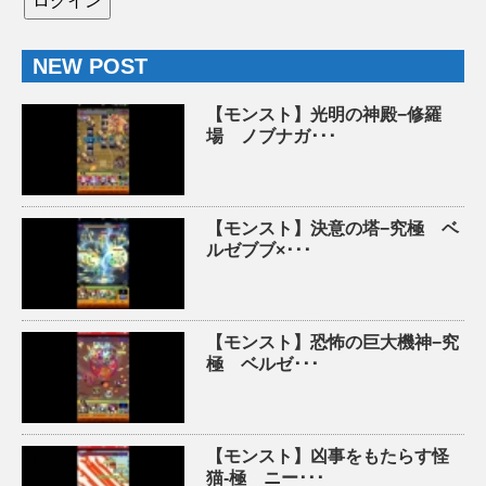
NEW POST
【モンスト】光明の神殿−修羅
場 ノブナガ･･･
【モンスト】決意の塔−究極 ベ
ルゼブブ×･･･
【モンスト】恐怖の巨大機神−究
極 ベルゼ･･･
【モンスト】凶事をもたらす怪
猫-極 ニー･･･