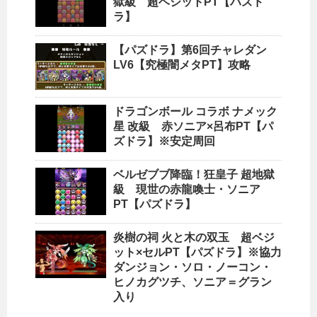
獄級 超ベジットPT【パズド
ラ】
【パズドラ】第6回チャレダン
LV6【究極闇メタPT】攻略
ドラゴンボール コラボ ナメック
星 改級 赤ソニア×呂布PT【パ
ズドラ】※安定周回
ベルゼブブ降臨！狂皇子 超地獄
級 現世の赤龍喚士・ソニア
PT【パズドラ】
炎樹の祠 火と木の双玉 超ベジ
ット×セルPT【パズドラ】※協力
ダンジョン・ソロ・ノーコン・
ヒノカグツチ、ソニア＝グラン
入り