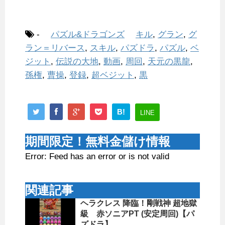
-
パズル&ドラゴンズ
キル
,
グラン
,
グ
ラン＝リバース
,
スキル
,
パズドラ
,
パズル
,
ベ
ジット
,
伝説の大地
,
動画
,
周回
,
天元の黒龍
,
孫権
,
曹操
,
登録
,
超ベジット
,
黒
B!
LINE
期間限定！無料金儲け情報
Error: Feed has an error or is not valid
関連記事
ヘラクレス 降臨！剛戦神 超地獄
級 赤ソニアPT (安定周回)【パ
ズドラ】