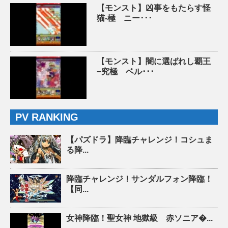
【モンスト】凶事をもたらす怪
猫-極 ニー･･･
【モンスト】闇に選ばれし覇王
−究極 ベル･･･
PV RANKING
【パズドラ】降臨チャレンジ！コシュま
る降...
降臨チャレンジ！サンダルフォン降臨！
【同...
女神降臨！聖女神 地獄級 赤ソニア�...