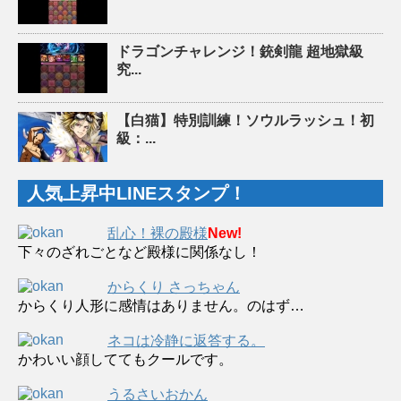
ドラゴンチャレンジ！銃剣龍 超地獄級
究...
【白猫】特別訓練！ソウルラッシュ！初
級：...
人気上昇中LINEスタンプ！
乱心！裸の殿様
New!
下々のざれごとなど殿様に関係なし！
からくり さっちゃん
からくり人形に感情はありません。のはず…
ネコは冷静に返答する。
かわいい顔しててもクールです。
うるさいおかん