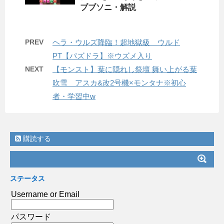
ブブソニ・解説
PREV
ヘラ・ウルズ降臨！超地獄級 ウルド
PT【パズドラ】※ウズメ入り
NEXT
【モンスト】葉に隠れし祭壇 舞い上がる葉
吹雪 アスカ&改2号機×モンタナ※初心
者・学習中w
購読する
ステータス
Username or Email
パスワード