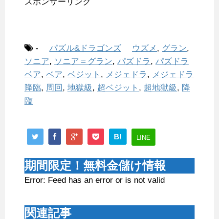
スポンサーリンク
-
パズル&ドラゴンズ
ウズメ
,
グラン
,
ソニア
,
ソニア＝グラン
,
パズドラ
,
パズドラ
ベア
,
ベア
,
ベジット
,
メジェドラ
,
メジェドラ
降臨
,
周回
,
地獄級
,
超ベジット
,
超地獄級
,
降
臨
B!
LINE
期間限定！無料金儲け情報
Error: Feed has an error or is not valid
関連記事