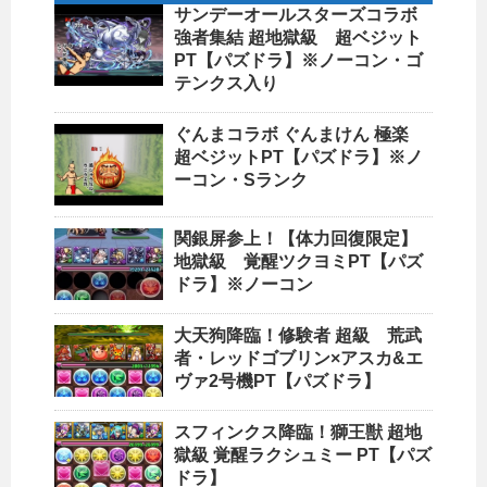
サンデーオールスターズコラボ
強者集結 超地獄級 超ベジット
PT【パズドラ】※ノーコン・ゴ
テンクス入り
ぐんまコラボ ぐんまけん 極楽
超ベジットPT【パズドラ】※ノ
ーコン・Sランク
関銀屏参上！【体力回復限定】
地獄級 覚醒ツクヨミPT【パズ
ドラ】※ノーコン
大天狗降臨！修験者 超級 荒武
者・レッドゴブリン×アスカ&エ
ヴァ2号機PT【パズドラ】
スフィンクス降臨！獅王獣 超地
獄級 覚醒ラクシュミー PT【パズ
ドラ】