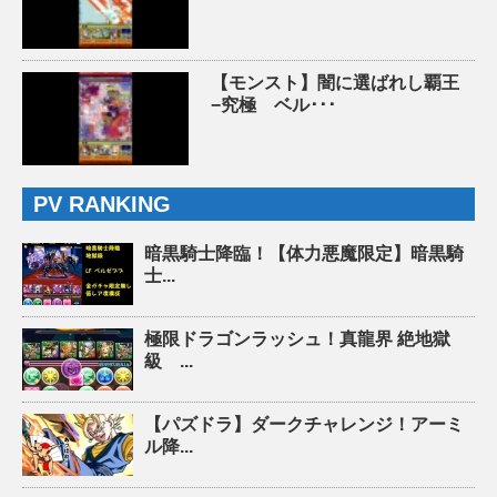
【モンスト】闇に選ばれし覇王
−究極 ベル･･･
PV RANKING
暗黒騎士降臨！【体力悪魔限定】暗黒騎
士...
極限ドラゴンラッシュ！真龍界 絶地獄
級 ...
【パズドラ】ダークチャレンジ！アーミ
ル降...