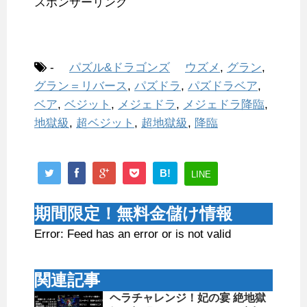
スポンサーリンク
-
パズル&ドラゴンズ
ウズメ
,
グラン
,
グラン＝リバース
,
パズドラ
,
パズドラベア
,
ベア
,
ベジット
,
メジェドラ
,
メジェドラ降臨
,
地獄級
,
超ベジット
,
超地獄級
,
降臨
B!
LINE
期間限定！無料金儲け情報
Error: Feed has an error or is not valid
関連記事
ヘラチャレンジ！妃の宴 絶地獄