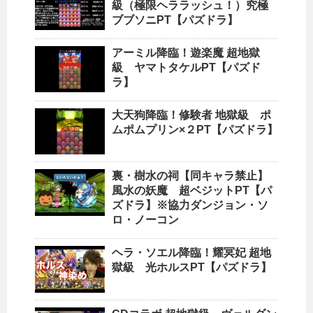
級（極限ヘララッシュ！）究極
ブブソニPT【パズドラ】
アーミル降臨！遊楽魔 超地獄
級 ヤマトタケルPT【パズド
ラ】
大天狗降臨！修験者 地獄級 ポ
ムポムプリン×２PT【パズドラ】
裏・樹水の祠【同キャラ禁止】
風水の妖魔 超ベジットPT【パ
ズドラ】※協力ダンジョン・ソ
ロ・ノーコン
ヘラ・ソエル降臨！耀冥妃 超地
獄級 光ホルスPT【パズドラ】