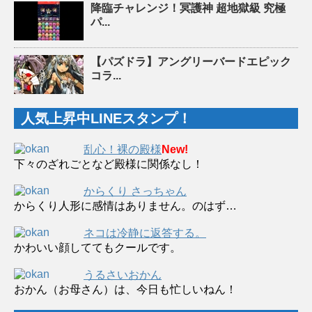
降臨チャレンジ！冥護神 超地獄級 究極
パ...
【パズドラ】アングリーバードエピック
コラ...
人気上昇中LINEスタンプ！
乱心！裸の殿様
New!
下々のざれごとなど殿様に関係なし！
からくり さっちゃん
からくり人形に感情はありません。のはず…
ネコは冷静に返答する。
かわいい顔しててもクールです。
うるさいおかん
おかん（お母さん）は、今日も忙しいねん！