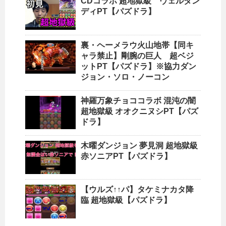
CDコラボ 超地獄級 ヴェルダン
ディPT【パズドラ】
裏・ヘーメラウ火山地帯【同キ
ャラ禁止】剛腕の巨人 超ベジ
ットPT【パズドラ】※協力ダン
ジョン・ソロ・ノーコン
神羅万象チョココラボ 混沌の闇
超地獄級 オオクニヌシPT【パズ
ドラ】
木曜ダンジョン 夢見洞 超地獄級
赤ソニアPT【パズドラ】
【ウルズ↑↑パ】タケミナカタ降
臨 超地獄級【パズドラ】