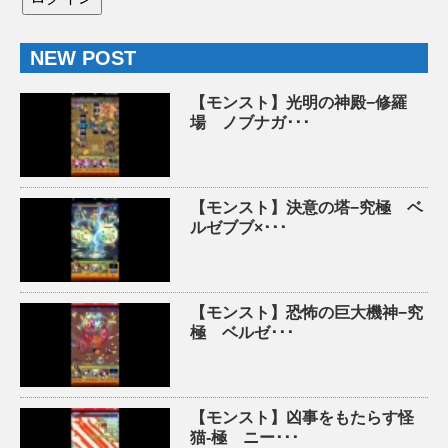
NEW POST
【モンスト】光明の神殿−修羅
場 ノブナガ･･･
【モンスト】決意の塔−究極 ベ
ルゼブブ×･･･
【モンスト】恐怖の巨大機神−究
極 ベルゼ･･･
【モンスト】凶事をもたらす怪
猫-極 ニー･･･