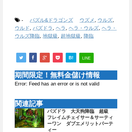
-
パズル&ドラゴンズ
ウズメ
,
ウルズ
,
ウルド
,
パズドラ
,
ヘラ
,
ヘラ・ウルズ
,
ヘラ・
ウルズ降臨
,
地獄級
,
超地獄級
,
降臨
B!
LINE
期間限定！無料金儲け情報
Error: Feed has an error or is not valid
関連記事
パズドラ 大天狗降臨 超級
フレイムチェイサー＆サーティ
ーワン ダブエメリットパーテ
ィー