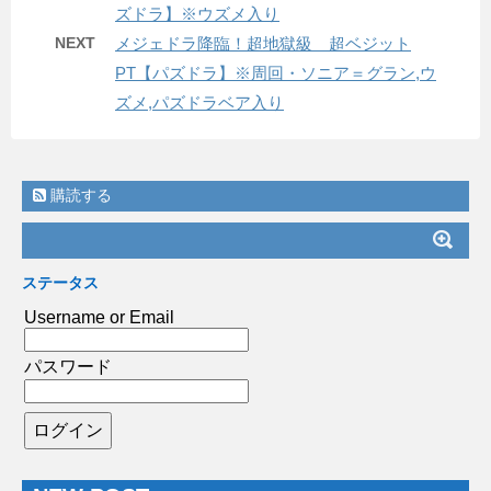
ズドラ】※ウズメ入り
NEXT
メジェドラ降臨！超地獄級 超ベジット
PT【パズドラ】※周回・ソニア＝グラン,ウ
ズメ,パズドラベア入り
購読する
ステータス
Username or Email
パスワード