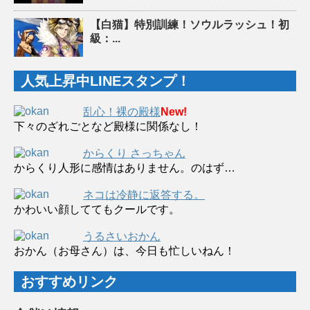
【白猫】特別訓練！ソウルラッシュ！初
級：...
人気上昇中LINEスタンプ！
乱心！裸の殿様
New!
下々のざれごとなど殿様に関係なし！
からくり さっちゃん
からくり人形に感情はありません。のはず…
ネコは冷静に返答する。
かわいい顔しててもクールです。
うるさいおかん
おかん（お母さん）は、今日も忙しいねん！
おすすめリンク