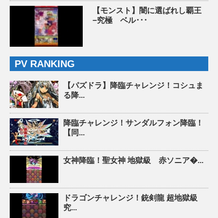
【モンスト】闇に選ばれし覇王
−究極 ベル･･･
PV RANKING
【パズドラ】降臨チャレンジ！コシュま
る降...
降臨チャレンジ！サンダルフォン降臨！
【同...
女神降臨！聖女神 地獄級 赤ソニア�...
ドラゴンチャレンジ！銃剣龍 超地獄級
究...