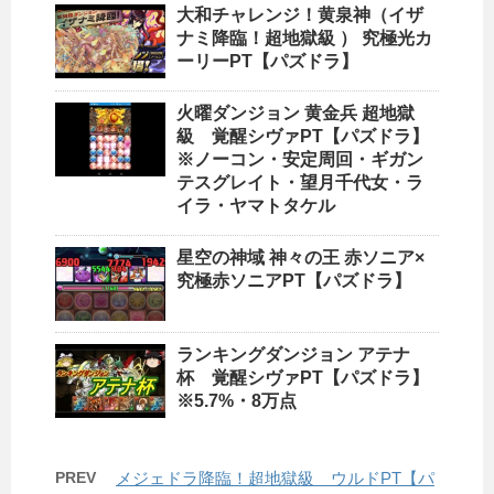
大和チャレンジ！黄泉神（イザ
ナミ降臨！超地獄級 ） 究極光カ
ーリーPT【パズドラ】
火曜ダンジョン 黄金兵 超地獄
級 覚醒シヴァPT【パズドラ】
※ノーコン・安定周回・ギガン
テスグレイト・望月千代女・ラ
イラ・ヤマトタケル
星空の神域 神々の王 赤ソニア×
究極赤ソニアPT【パズドラ】
ランキングダンジョン アテナ
杯 覚醒シヴァPT【パズドラ】
※5.7%・8万点
PREV
メジェドラ降臨！超地獄級 ウルドPT【パ