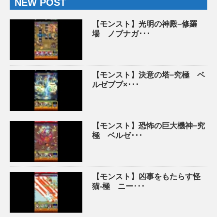
NEW POST
【モンスト】光明の神殿−修羅
場 ノブナガ･･･
【モンスト】決意の塔−究極 ベ
ルゼブブ×･･･
【モンスト】恐怖の巨大機神−究
極 ベルゼ･･･
【モンスト】凶事をもたらす怪
猫-極 ニー･･･