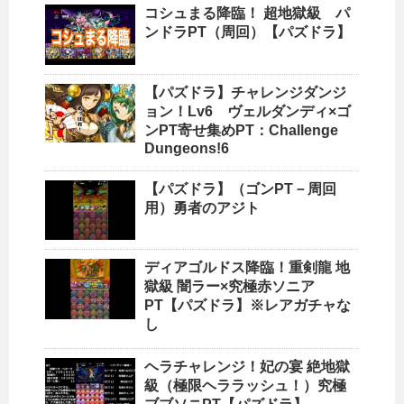
コシュまる降臨！ 超地獄級 パ
ンドラPT（周回）【パズドラ】
【パズドラ】チャレンジダンジ
ョン！Lv6 ヴェルダンディ×ゴ
ンPT寄せ集めPT：Challenge
Dungeons!6
【パズドラ】（ゴンPT－周回
用）勇者のアジト
ディアゴルドス降臨！重剣龍 地
獄級 闇ラー×究極赤ソニア
PT【パズドラ】※レアガチャな
し
ヘラチャレンジ！妃の宴 絶地獄
級（極限ヘララッシュ！）究極