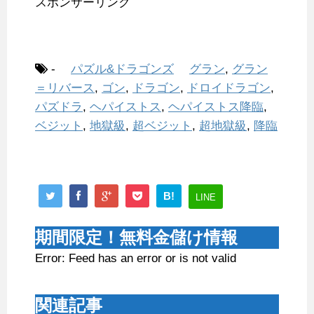
スポンサーリンク
-
パズル&ドラゴンズ
グラン
,
グラン
＝リバース
,
ゴン
,
ドラゴン
,
ドロイドラゴン
,
パズドラ
,
ヘパイストス
,
ヘパイストス降臨
,
ベジット
,
地獄級
,
超ベジット
,
超地獄級
,
降臨
B!
LINE
期間限定！無料金儲け情報
Error: Feed has an error or is not valid
関連記事