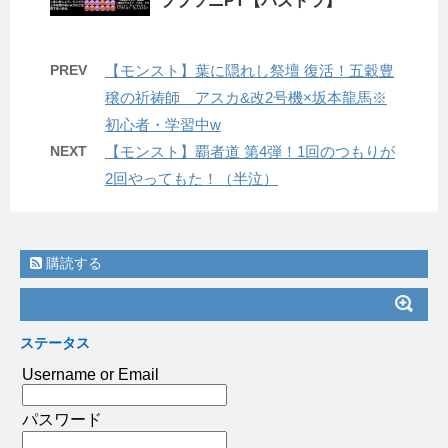
ブブソニPT【パズドラ】
PREV
【モンスト】葉に隠れし祭壇 復活！五穀豊
穣の祈祷師 アスカ&改2号機×坂本龍馬※
初心者・学習中w
NEXT
【モンスト】覇者道 第4弾！1回のつもりが
2回やってもた！（半泣）
購読する
ステータス
Username or Email
パスワード