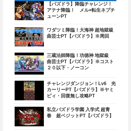
【パズドラ】降臨チャレンジ！
アテナ降臨！ メル×転生ネプチ
ューンPT
ワダツミ降臨！大海神 超地獄級
曲芸士PT【パズドラ】※周回
三蔵法師降臨！功徳神 地獄級
曲芸士PT【パズドラ】※コスト
２０以下・ノーコン
チャレンジダンジョン！Lv6 光
カーリーPT【パズドラ】※ヤミ
ピィ・回復無し攻略PT
私立パズドラ学園 入学式 超青
春 超ベジットPT【パズドラ】