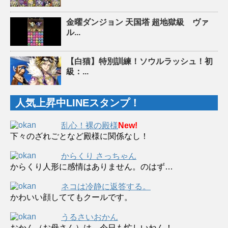
金曜ダンジョン 天国塔 超地獄級 ヴァ
ル...
【白猫】特別訓練！ソウルラッシュ！初
級：...
人気上昇中LINEスタンプ！
乱心！裸の殿様
New!
下々のざれごとなど殿様に関係なし！
からくり さっちゃん
からくり人形に感情はありません。のはず…
ネコは冷静に返答する。
かわいい顔しててもクールです。
うるさいおかん
おかん（お母さん）は、今日も忙しいねん！