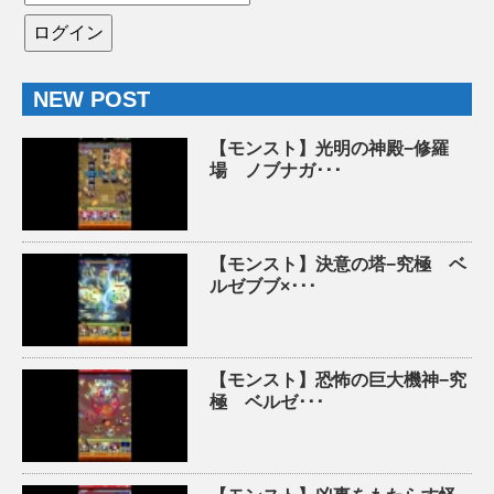
NEW POST
【モンスト】光明の神殿−修羅
場 ノブナガ･･･
【モンスト】決意の塔−究極 ベ
ルゼブブ×･･･
【モンスト】恐怖の巨大機神−究
極 ベルゼ･･･