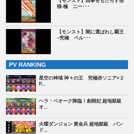
【モンスト】凶事をもたらす怪
猫-極 ニー･･･
【モンスト】闇に選ばれし覇王
−究極 ベル･･･
PV RANKING
星空の神域 神々の王 究極赤ソニア×２
P...
ヘラ・ベオーク降臨！創樹妃 超地獄級
オ...
火曜ダンジョン 黄金兵 超地獄級 パン
ド...