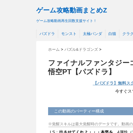
ゲーム攻略動画まとめZ
ゲーム攻略動画再生回数支援サイト！
パズドラ
モンスト
太極パンダ
白猫
クラ
ホーム
>
パズル&ドラゴンズ
>
ファイナルファンタジーコ
悟空PT【パズドラ】
【パズドラ】無料ス
今すぐス
この動画のパーティー構成
※覚醒スキルは最大覚醒時のデータです。動画の
LS：
出させてくれよ・・・本気を
4属性（