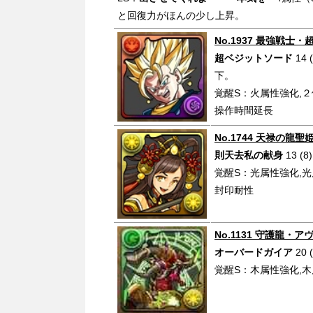
と回復力がほんの少し上昇。
No.1937 最強戦士
超ベジットソード
14
下。
覚醒S：火属性強化,２
操作時間延長
No.1744 天禄の龍
則天去私の献身
13 
覚醒S：光属性強化,光
封印耐性
No.1131 守護龍・
オーバードガイア
20
覚醒S：木属性強