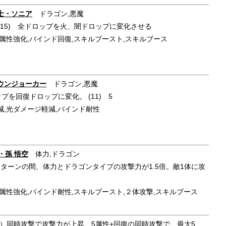
喚士・ソニア
ドラゴン,悪魔
 (15) 全ドロップを火、闇ドロップに変化させる
属性強化,バインド回復,スキルブースト,スキルブース
ラウンジョーカー
ドラゴン,悪魔
プを回復ドロップに変化。 (11) 5
ジ軽減,光ダメージ軽減,バインド耐性
3・孫 悟空
体力,ドラゴン
0) 1ターンの間、体力とドラゴンタイプの攻撃力が1.5倍。敵1体に攻
属性強化,バインド耐性,スキルブースト,２体攻撃,スキルブース
性
）同時攻撃で攻撃力が上昇、5属性+回復の同時攻撃で、最大5