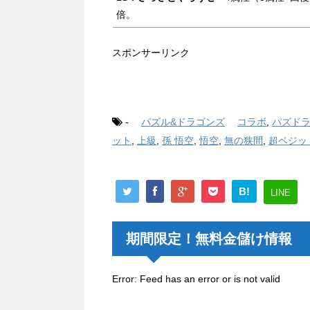
倍。
スポンサーリンク
-
パズル&ドラゴンズ
コラボ
,
パズド
ット
,
上級
,
孫 悟空
,
悟空
,
無の狭間
,
超ベジッ
B!
LINE
期間限定！無料金儲け情報
Error: Feed has an error or is not valid