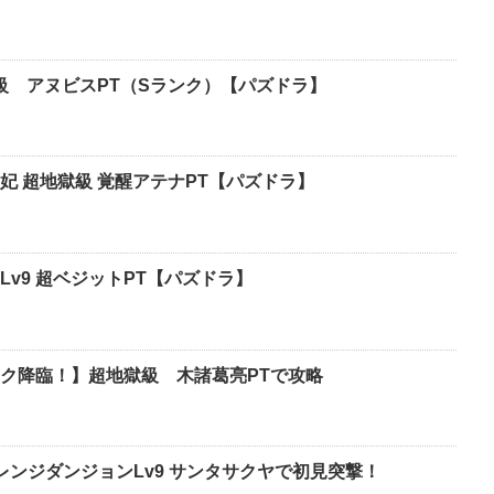
獄級 アヌビスPT（Sランク）【パズドラ】
妃 超地獄級 覚醒アテナPT【パズドラ】
v9 超ベジットPT【パズドラ】
オーク降臨！】超地獄級 木諸葛亮PTで攻略
レンジダンジョンLv9 サンタサクヤで初見突撃！