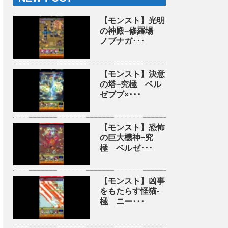
【モンスト】光明
の神殿−修羅場
ノブナガ･･･
【モンスト】決意
の塔−究極 ベル
ゼブブ×･･･
【モンスト】恐怖
の巨大機神−究
極 ベルゼ･･･
【モンスト】凶事
をもたらす怪猫-
極 ニー･･･