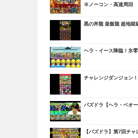
※ノーコン・高速周回
黒の丼龍 釜飯龍 超地
ヘラ・イース降臨！氷零
チャレンジダンジョン！L
パズドラ【ヘラ・ベ
【パズドラ】第7回チャ