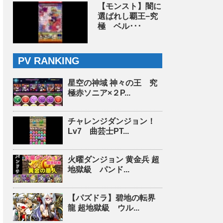
【モンスト】闇に
選ばれし覇王−究
極 ベル･･･
PV RANKING
星空の神域 神々の王 究
極赤ソニア×２P...
チャレンジダンジョン！
Lv7 曲芸士PT...
火曜ダンジョン 黄金兵 超
地獄級 パンド...
【パズドラ】碧地の転界
龍 超地獄級 ウル...