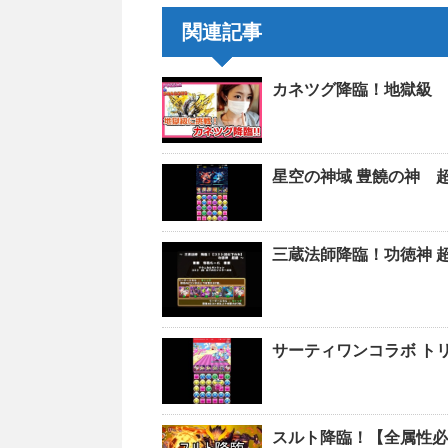
関連記事
カネツグ降臨！地獄級 
星空の神域 豊饒の神 
三蔵法師降臨！功徳神 
サーティワンコラボ トリ
スルト降臨！【全属性必