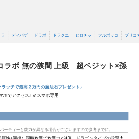
クラ
ディバゲ
ドラポ
ドラクエ
ヒロチャ
フルボッコ
プリコ
ラボ 無の狭間 上級 超ベジット×孫
クラッチで最高２万円の魔法石プレゼント♪
マホでアクセス♪ ※スマホ専用
パーティーと能力が異なる場合がございますので参考までに。
3属性+回復）同時攻撃で攻撃力が4倍。ドラゴンタイプの攻撃力