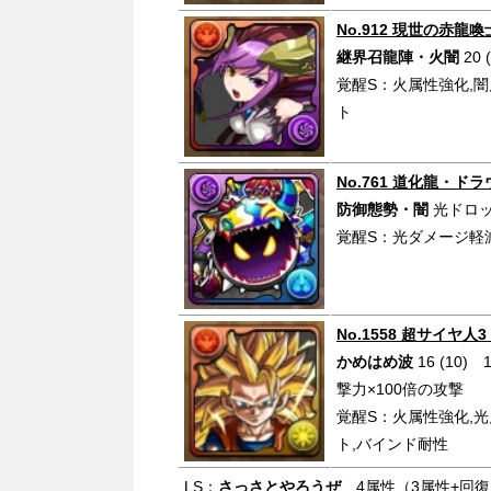
No.912 現世の赤龍
継界召龍陣・火闇
20
覚醒S：火属性強化,闇
ト
No.761 道化龍・ド
防御態勢・闇
光ドロッ
覚醒S：光ダメー
No.1558 超サイヤ人
かめはめ波
16 (1
撃力×100倍の攻撃
覚醒S：火属性強化,光
ト,バインド耐
LS：
さっさとやろうぜ
4属性（3属性+回復