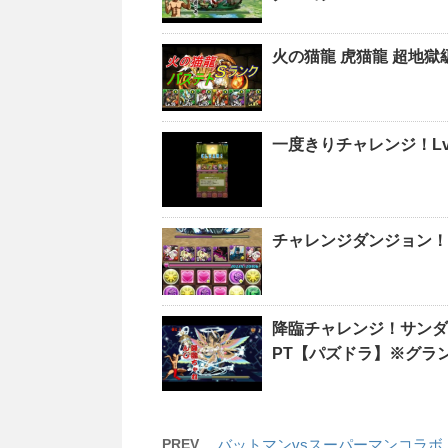
火の猫龍 虎猫龍 超地
一度きりチャレンジ！L
チャレンジダンジョン！L
降臨チャレンジ！サンダ
PT【パズドラ】※グラ
PREV
バットマンvsスーパーマンコラボ