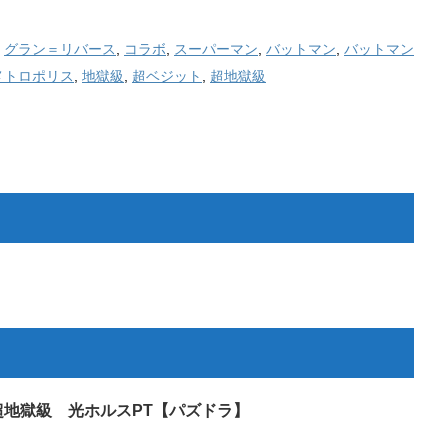
,
グラン＝リバース
,
コラボ
,
スーパーマン
,
バットマン
,
バットマン
メトロポリス
,
地獄級
,
超ベジット
,
超地獄級
超地獄級 光ホルスPT【パズドラ】