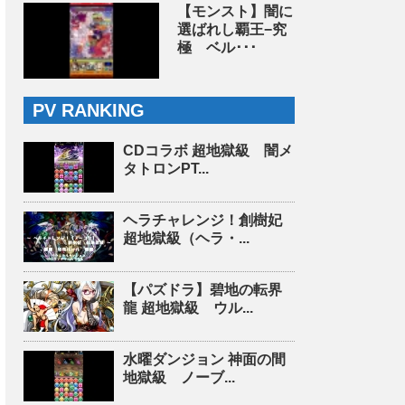
【モンスト】闇に
選ばれし覇王−究
極 ベル･･･
PV RANKING
CDコラボ 超地獄級 闇メ
タトロンPT...
ヘラチャレンジ！創樹妃
超地獄級（ヘラ・...
【パズドラ】碧地の転界
龍 超地獄級 ウル...
水曜ダンジョン 神面の間
地獄級 ノーブ...