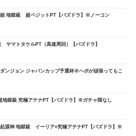
姫 地獄級 超ベジットPT【パズドラ】※ノーコン
級 ヤマトタケルPT（高速周回）【パズドラ】
ダンジョン ジャパンカップ予選杯※ヘボが頑張ってもこ
 超地獄級 究極アテナPT【パズドラ】※ガチャ限なし
起源神 地獄級 イーリア×究極アテナPT【パズドラ】※