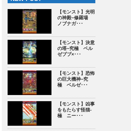
【モンスト】光明
の神殿−修羅場
ノブナガ･･･
【モンスト】決意
の塔−究極 ベル
ゼブブ×･･･
【モンスト】恐怖
の巨大機神−究
極 ベルゼ･･･
【モンスト】凶事
をもたらす怪猫-
極 ニー･･･