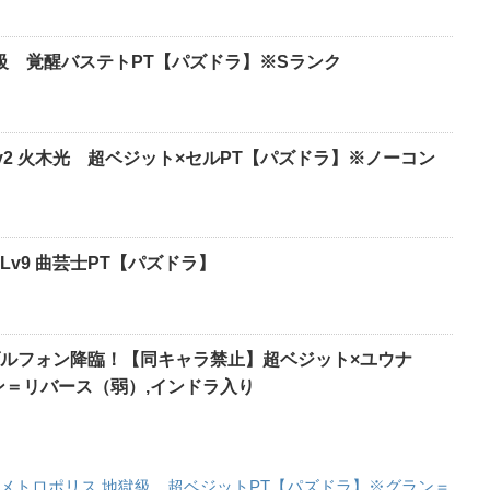
獄級 覚醒バステトPT【パズドラ】※Sランク
v2 火木光 超ベジット×セルPT【パズドラ】※ノーコン
v9 曲芸士PT【パズドラ】
ルフォン降臨！【同キャラ禁止】超ベジット×ユウナ
ン＝リバース（弱）,インドラ入り
 メトロポリス 地獄級 超ベジットPT【パズドラ】※グラン＝