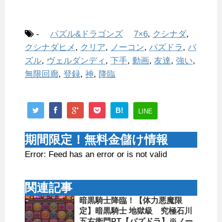
-
パズル&ドラゴンズ
7×6
,
クシナダ
,
クシナダヒメ
,
クリア
,
ノーコン
,
パズドラ
,
パ
ズル
,
ヴェルダンディ
,
下手
,
動画
,
友達
,
強い
,
無限回廊
,
登録
,
神
,
降臨
B!
LINE
期間限定！無料金儲け情報
Error: Feed has an error or is not valid
関連記事
暗黒騎士降臨！【体力悪魔限
定】暗黒騎士 地獄級 究極石川
五右衛門PT【パズドラ】※ノー