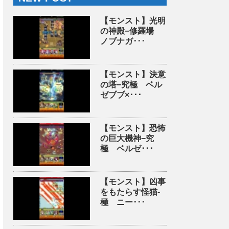
【モンスト】光明
の神殿−修羅場
ノブナガ･･･
【モンスト】決意
の塔−究極 ベル
ゼブブ×･･･
【モンスト】恐怖
の巨大機神−究
極 ベルゼ･･･
【モンスト】凶事
をもたらす怪猫-
極 ニー･･･