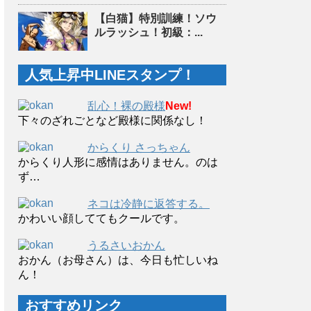
【白猫】特別訓練！ソウ
ルラッシュ！初級：...
人気上昇中LINEスタンプ！
乱心！裸の殿様
New!
下々のざれごとなど殿様に関係なし！
からくり さっちゃん
からくり人形に感情はありません。のは
ず…
ネコは冷静に返答する。
かわいい顔しててもクールです。
うるさいおかん
おかん（お母さん）は、今日も忙しいね
ん！
おすすめリンク