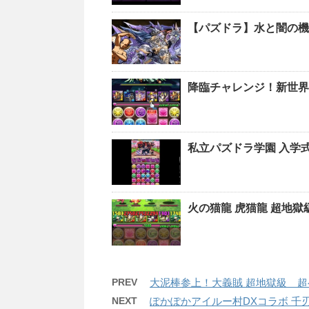
【パズドラ】水と闇の機
降臨チャレンジ！新世界
私立パズドラ学園 入学
火の猫龍 虎猫龍 超地
PREV
大泥棒参上！大義賊 超地獄級 超
NEXT
ぽかぽかアイルー村DXコラボ 千