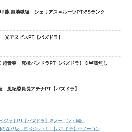
甲龍 超地獄級 シェリアス＝ルーツPT※Sランク
 光アヌビスPT【パズドラ】
式 超青春 究極パンドラPT【パズドラ】※半蔵無し
獄級 風紀委員長アテナPT【パズドラ】
ベジットPT【パズドラ】※ノーコン・周回
刃の森 G級 超ベジットPT【パズドラ】※ノーコン