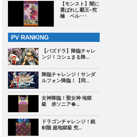
【モンスト】闇に
選ばれし覇王−究
極 ベル･･･
PV RANKING
【パズドラ】降臨チャレ
ンジ！コシュまる降...
降臨チャレンジ！サンダ
ルフォン降臨！【同...
女神降臨！聖女神 地獄
級 赤ソニア�...
ドラゴンチャレンジ！銃
剣龍 超地獄級 究...