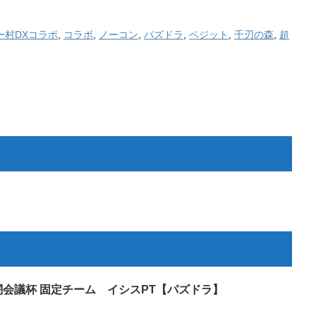
ー村DXコラボ
,
コラボ
,
ノーコン
,
パズドラ
,
ベジット
,
千刃の森
,
超
 闘会議杯 固定チーム イシスPT【パズドラ】