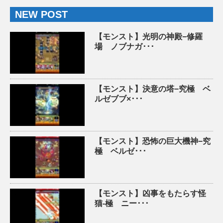
NEW POST
【モンスト】光明の神殿−修羅
場 ノブナガ･･･
【モンスト】決意の塔−究極 ベ
ルゼブブ×･･･
【モンスト】恐怖の巨大機神−究
極 ベルゼ･･･
【モンスト】凶事をもたらす怪
猫-極 ニー･･･