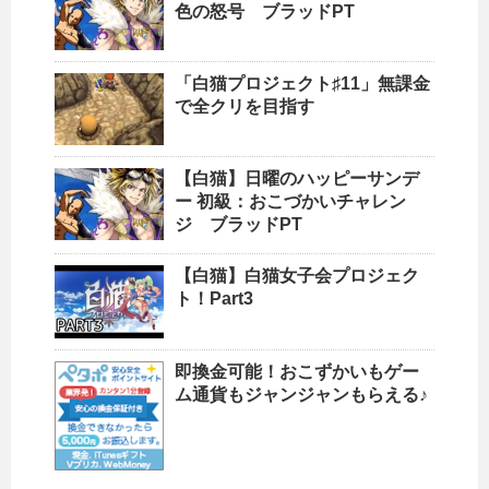
色の怒号 ブラッドPT
「白猫プロジェクト♯11」無課金
で全クリを目指す
【白猫】日曜のハッピーサンデ
ー 初級：おこづかいチャレン
ジ ブラッドPT
【白猫】白猫女子会プロジェク
ト！Part3
即換金可能！おこずかいもゲー
ム通貨もジャンジャンもらえる♪