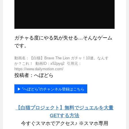
ガチャる度にやる気が失せる…そんなゲーム
です。
動画名：【白猫】Brave The Lion ガチャ！10連。なんす
か？これ！ 動画ID：x52pyq2 引用元：
https://www.dailymotion.com/
投稿者：へぼどら
▶︎ “へぼどら”のチャンネル登録はこちら
【白猫プロジェクト】無料でジュエルを大量
GETする方法
今すぐスマホでアクセス♪ ※スマホ専用