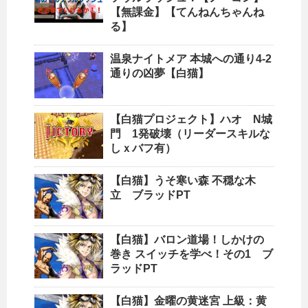
【無課金】【てんねんちゃんね
る】
温泉ナイトメア 本城への通り4-2
通りの凶夢【白猫】
【白猫プロジェクト】ハオ N城
門 1発破壊（リーダースキルな
しｘバフ有）
【白猫】うそ寒い森 不穏な木
立 ブラッドPT
【白猫】バロン道場！しかけの
巻き スイッチを学べ！その1 ブ
ラッドPT
【白猫】金曜の黄迷宮 上級：黄