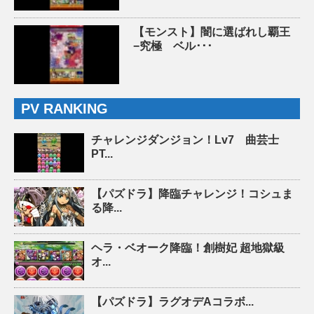
【モンスト】闇に選ばれし覇王
−究極 ベル･･･
PV RANKING
チャレンジダンジョン！Lv7 曲芸士
PT...
【パズドラ】降臨チャレンジ！コシュま
る降...
ヘラ・ベオーク降臨！創樹妃 超地獄級
オ...
【パズドラ】ラグオデAコラボ...