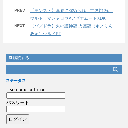
PREV
【モンスト】海底に沈められし世界蛇-極
ウルトラマンタロウ×アグナムートXDK
NEXT
【パズドラ】火の護神龍 火護龍（ホノりん
必須）ウルドPT
購読する
ステータス
Username or Email
パスワード