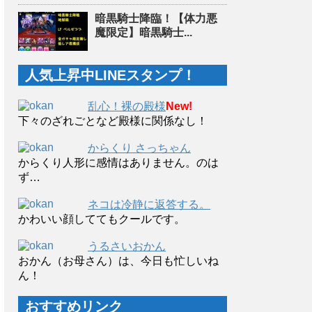
暗黒騎士降臨！【体力悪
魔限定】暗黒騎士...
人気上昇中LINEスタンプ！
乱心！裸の殿様
New!
下々のざれごとなど殿様に関係なし！
からくり さっちゃん
からくり人形に感情はありません。のは
ず…
ネコは冷静に返答する。
かわいい顔しててもクールです。
うるさいおかん
おかん（お母さん）は、今日も忙しいね
ん！
おすすめリンク