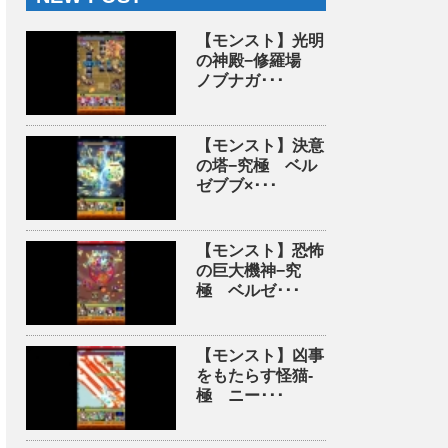
【モンスト】光明
の神殿−修羅場
ノブナガ･･･
【モンスト】決意
の塔−究極 ベル
ゼブブ×･･･
【モンスト】恐怖
の巨大機神−究
極 ベルゼ･･･
【モンスト】凶事
をもたらす怪猫-
極 ニー･･･