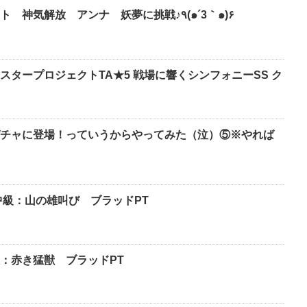
【白猫】白猫プロジェクト 神気解放 アンナ 妖夢に挑戦♪٩(๑´3｀๑)۶
スタープロジェクトTA★5 戦場に響くシンフォニーSS ク
チャに登場！っていうからやってみた（泣）⑤※やれば
中級：山の雄叫び ブラッドPT
：赤き猛獣 ブラッドPT