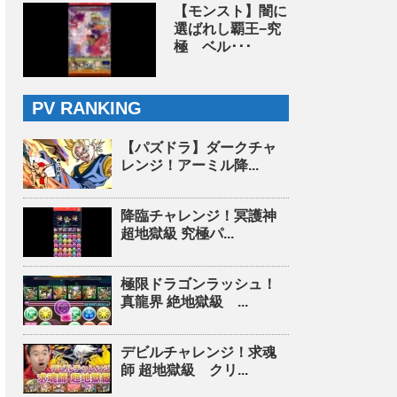
【モンスト】闇に
選ばれし覇王−究
極 ベル･･･
PV RANKING
【パズドラ】ダークチャ
レンジ！アーミル降...
降臨チャレンジ！冥護神
超地獄級 究極パ...
極限ドラゴンラッシュ！
真龍界 絶地獄級 ...
デビルチャレンジ！求魂
師 超地獄級 クリ...