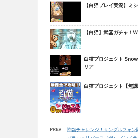
【白猫プレイ実況】ミシ
【白猫】武器ガチャ！Win
白猫プロジェクト Snow 
リア
白猫プロジェクト【無課
PREV
降臨チャレンジ！サンダルフォン
グラン＝リバース（弱）,インドラ