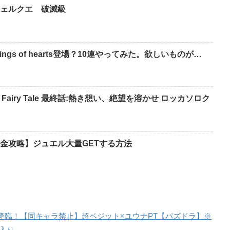
ェルクエ 破滅級
gs of hearts登場？10連やってみた。欲しいものが…
Fairy Tale 最終話:熱き想い、絶望を溶かせ ロッカソロク
金攻略】ジュエル大量GETする方法
降臨！【同キャラ禁止】超ベジット×ユウナPT【パズドラ】※
入り