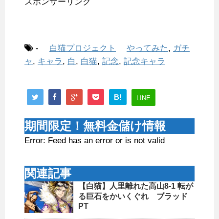
スポンサーリンク
-
白猫プロジェクト
やってみた
,
ガチ
ャ
,
キャラ
,
白
,
白猫
,
記念
,
記念キャラ
B!
LINE
期間限定！無料金儲け情報
Error: Feed has an error or is not valid
関連記事
【白猫】人里離れた高山8-1 転が
る巨石をかいくぐれ ブラッド
PT