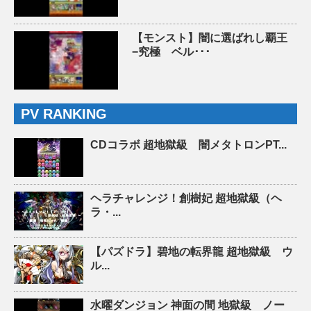
【モンスト】闇に選ばれし覇王
−究極 ベル･･･
PV RANKING
CDコラボ 超地獄級 闇メタトロンPT...
ヘラチャレンジ！創樹妃 超地獄級（ヘ
ラ・...
【パズドラ】碧地の転界龍 超地獄級 ウ
ル...
水曜ダンジョン 神面の間 地獄級 ノー