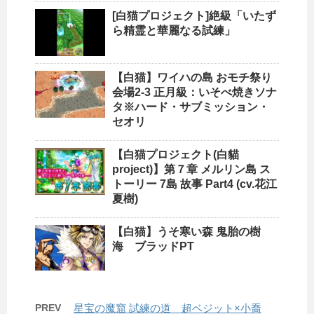
[白猫プロジェクト]絶級「いたず
ら精霊と華麗なる試練」
【白猫】ワイハの島 おモチ祭り
会場2-3 正月級：いそべ焼きソナ
タ※ハード・サブミッション・
セオリ
【白猫プロジェクト(白貓
project)】第７章 メルリン島 ス
トーリー 7島 故事 Part4 (cv.花江
夏樹)
【白猫】うそ寒い森 鬼胎の樹
海 ブラッドPT
PREV
星宝の魔窟 試練の道 超ベジット×小喬