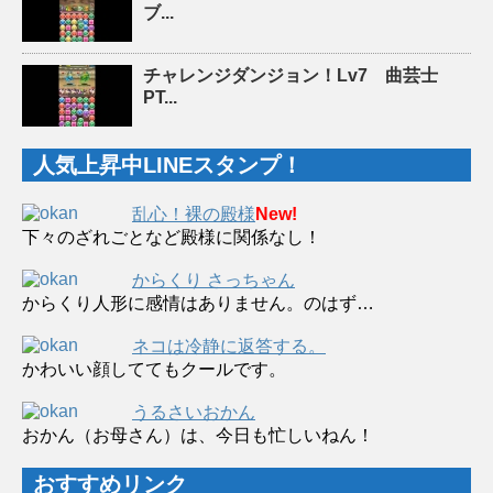
ブ...
チャレンジダンジョン！Lv7 曲芸士
PT...
人気上昇中LINEスタンプ！
乱心！裸の殿様
New!
下々のざれごとなど殿様に関係なし！
からくり さっちゃん
からくり人形に感情はありません。のはず…
ネコは冷静に返答する。
かわいい顔しててもクールです。
うるさいおかん
おかん（お母さん）は、今日も忙しいねん！
おすすめリンク