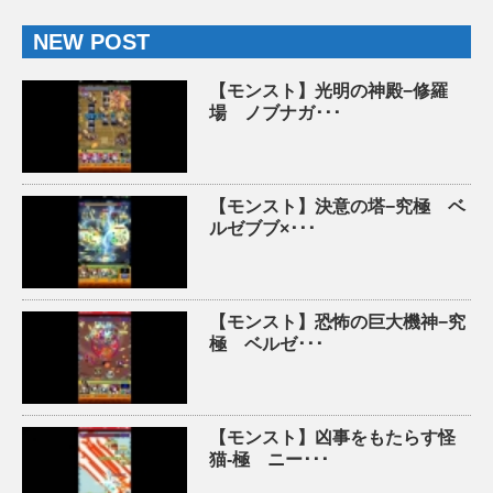
NEW POST
【モンスト】光明の神殿−修羅
場 ノブナガ･･･
【モンスト】決意の塔−究極 ベ
ルゼブブ×･･･
【モンスト】恐怖の巨大機神−究
極 ベルゼ･･･
【モンスト】凶事をもたらす怪
猫-極 ニー･･･