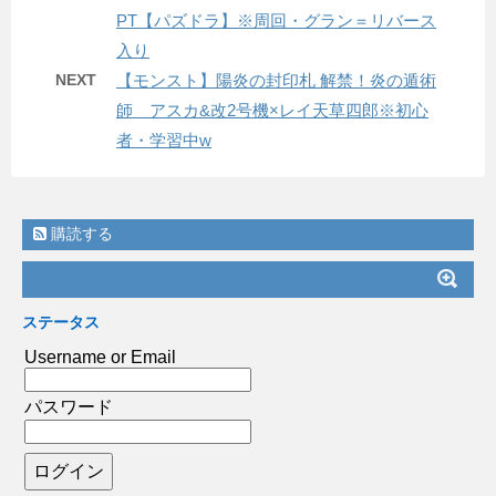
PT【パズドラ】※周回・グラン＝リバース
入り
NEXT
【モンスト】陽炎の封印札 解禁！炎の遁術
師 アスカ&改2号機×レイ天草四郎※初心
者・学習中w
購読する
ステータス
Username or Email
パスワード