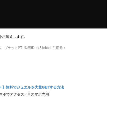
をお伝えします。
ラッドPT 動画ID：x51nhod 引用元：
ト】無料でジュエルを大量GETする方法
マホでアクセス♪ ※スマホ専用