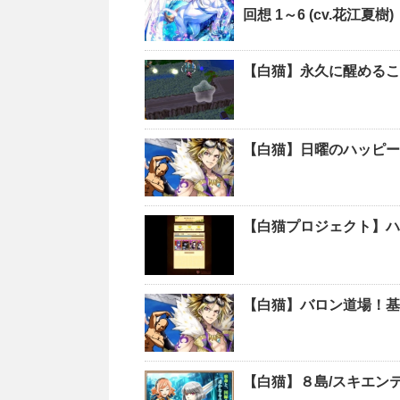
回想 1～6 (cv.花江夏樹)
【白猫】永久に醒めるこ
【白猫】日曜のハッピー
【白猫プロジェクト】ハ
【白猫】バロン道場！基
【白猫】８島/スキエンテ