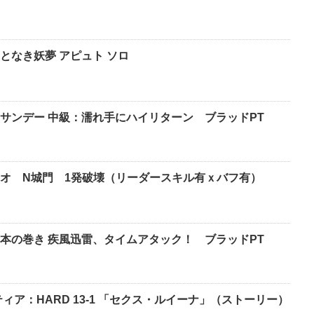
となき妖夢 アピュト ソロ
サンデー 中級：濡れ手にハイリターン ブラッドPT
オ N城門 1発破壊（リーダースキル有ｘバフ有）
本の巻き 疾風迅雷、タイムアタック！ ブラッドPT
ィア：HARD 13-1 「セクス・ルイーナ」（ストーリー）