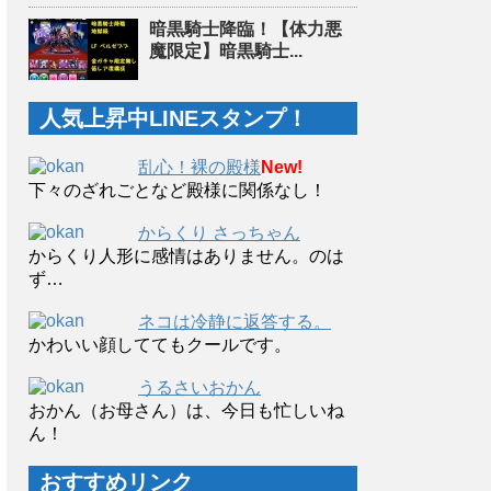
暗黒騎士降臨！【体力悪
魔限定】暗黒騎士...
人気上昇中LINEスタンプ！
乱心！裸の殿様
New!
下々のざれごとなど殿様に関係なし！
からくり さっちゃん
からくり人形に感情はありません。のは
ず…
ネコは冷静に返答する。
かわいい顔しててもクールです。
うるさいおかん
おかん（お母さん）は、今日も忙しいね
ん！
おすすめリンク