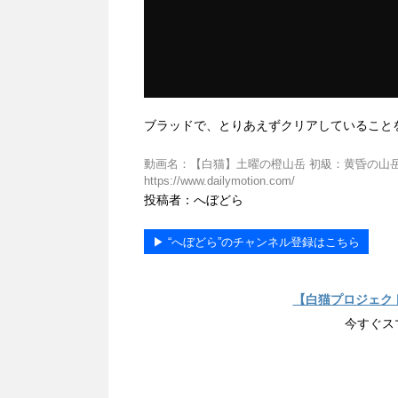
ブラッドで、とりあえずクリアしていること
動画名：【白猫】土曜の橙山岳 初級：黄昏の山岳 ブ
https://www.dailymotion.com/
投稿者：へぼどら
▶︎ “へぼどら”のチャンネル登録はこちら
【白猫プロジェク
今すぐス