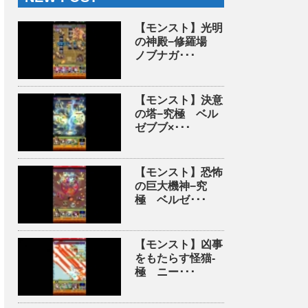
【モンスト】光明
の神殿−修羅場
ノブナガ･･･
【モンスト】決意
の塔−究極 ベル
ゼブブ×･･･
【モンスト】恐怖
の巨大機神−究
極 ベルゼ･･･
【モンスト】凶事
をもたらす怪猫-
極 ニー･･･