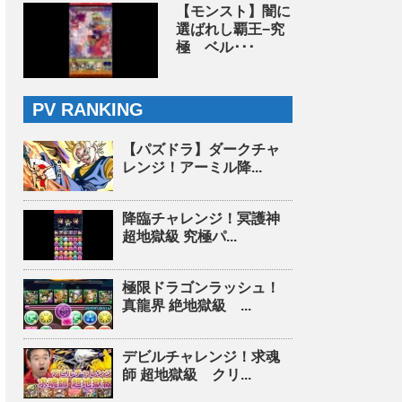
【モンスト】闇に
選ばれし覇王−究
極 ベル･･･
PV RANKING
【パズドラ】ダークチャ
レンジ！アーミル降...
降臨チャレンジ！冥護神
超地獄級 究極パ...
極限ドラゴンラッシュ！
真龍界 絶地獄級 ...
デビルチャレンジ！求魂
師 超地獄級 クリ...