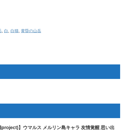
岳
,
白
,
白猫
,
黄昏の山岳
roject)】ウマルス メルリン島キャラ 友情覚醒 思い出