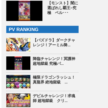
【モンスト】闇に
選ばれし覇王−究
極 ベル･･･
PV RANKING
【パズドラ】ダークチャ
レンジ！アーミル降...
降臨チャレンジ！冥護神
超地獄級 究極パ...
極限ドラゴンラッシュ！
真龍界 絶地獄級 ...
デビルチャレンジ！求魂
師 超地獄級 クリ...