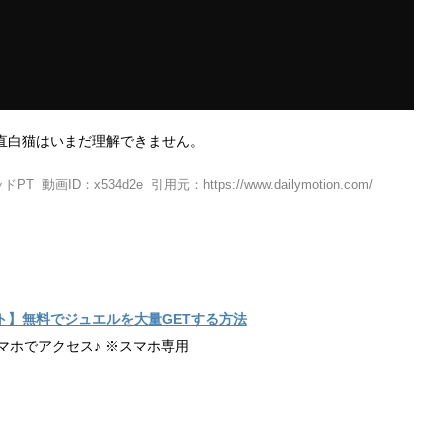
直白猫はいまだ理解できません。
：x534d2e 引用元：https://www.dailymotion.com/
ト】無料でジュエルを大量GETする方法
マホでアクセス♪ ※スマホ専用