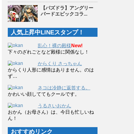
【パズドラ】アングリー
バードエピックコラ...
人気上昇中LINEスタンプ！
乱心！裸の殿様
New!
下々のざれごとなど殿様に関係なし！
からくり さっちゃん
からくり人形に感情はありません。のは
ず…
ネコは冷静に返答する。
かわいい顔しててもクールです。
うるさいおかん
おかん（お母さん）は、今日も忙しいね
ん！
おすすめリンク