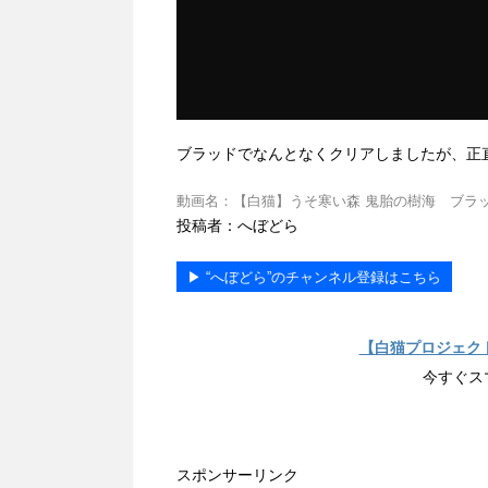
ブラッドでなんとなくクリアしましたが、正
動画名：【白猫】うそ寒い森 鬼胎の樹海 ブラッドPT 動画ID
投稿者：へぼどら
▶︎ “へぼどら”のチャンネル登録はこちら
【白猫プロジェク
今すぐス
スポンサーリンク