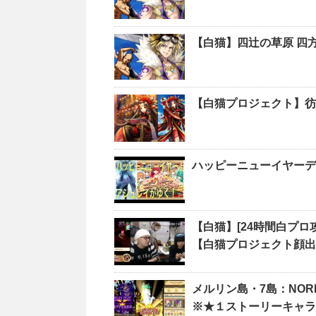
【白猫】四辻の草原 四
【白猫プロジェクト】彷
ハッピーニューイヤーデ
【白猫】[24時間白プロ攻
【白猫プロジェクト顔出
メルリン島・7島：NORM
※★１ストーリーキャラ