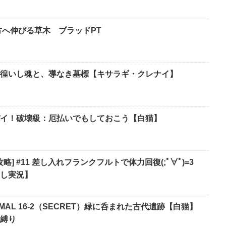
方へ伸びる草木 ブラッドPT
徨いし魂と、導なき墓標【キサラギ・クレナイ】
イ！破壊級：厄払いでもしておこう【白猫】
略] #11 差し入れフランクフルトで体力回復(;ﾟ∀ﾟ)=3
し実況】
AL 16-2（SECRET）緑に呑まれた古代遺跡【白猫】
縛り