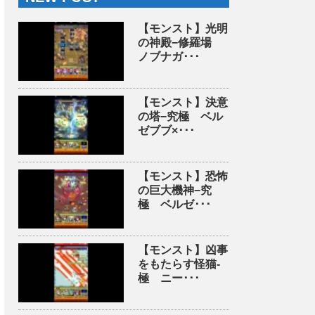
【モンスト】光明
の神殿−修羅場
ノブナガ･･･
【モンスト】決意
の塔−究極 ベル
ゼブブ×･･･
【モンスト】恐怖
の巨大機神−究
極 ベルゼ･･･
【モンスト】凶事
をもたらす怪猫-
極 ニー･･･