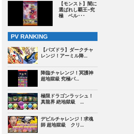
【モンスト】闇に
選ばれし覇王−究
極 ベル･･･
PV RANKING
【パズドラ】ダークチャ
レンジ！アーミル降...
降臨チャレンジ！冥護神
超地獄級 究極パ...
極限ドラゴンラッシュ！
真龍界 絶地獄級 ...
デビルチャレンジ！求魂
師 超地獄級 クリ...