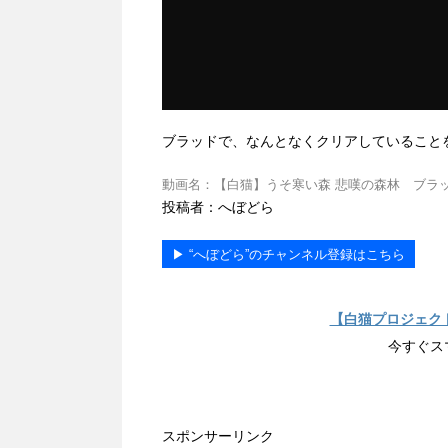
ブラッドで、なんとなくクリアしていること
動画名：【白猫】うそ寒い森 悲嘆の森林 ブラッドPT 動画ID
投稿者：へぼどら
▶︎ “へぼどら”のチャンネル登録はこちら
【白猫プロジェク
今すぐス
スポンサーリンク