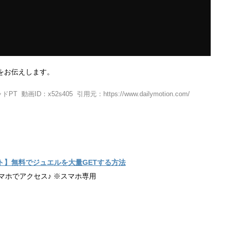
をお伝えします。
：x52s405 引用元：https://www.dailymotion.com/
ト】無料でジュエルを大量GETする方法
マホでアクセス♪ ※スマホ専用