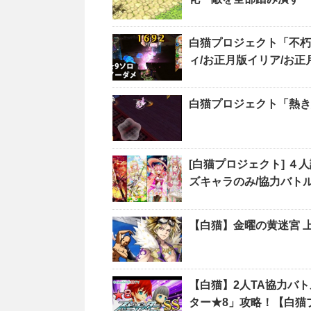
白猫プロジェクト「不朽
ィ/お正月版イリア/お正
白猫プロジェクト「熱き
[白猫プロジェクト] 
ズキャラのみ/協力バト
【白猫】金曜の黄迷宮 
【白猫】2人TA協力バ
ター★8」攻略！【白猫