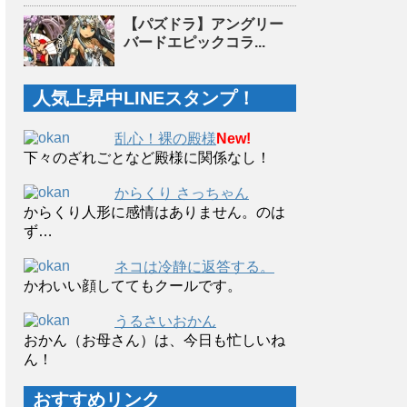
【パズドラ】アングリー
バードエピックコラ...
人気上昇中LINEスタンプ！
乱心！裸の殿様
New!
下々のざれごとなど殿様に関係なし！
からくり さっちゃん
からくり人形に感情はありません。のは
ず…
ネコは冷静に返答する。
かわいい顔しててもクールです。
うるさいおかん
おかん（お母さん）は、今日も忙しいね
ん！
おすすめリンク