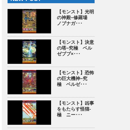
【モンスト】光明
の神殿−修羅場
ノブナガ･･･
【モンスト】決意
の塔−究極 ベル
ゼブブ×･･･
【モンスト】恐怖
の巨大機神−究
極 ベルゼ･･･
【モンスト】凶事
をもたらす怪猫-
極 ニー･･･