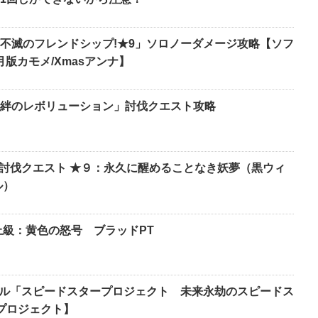
不滅のフレンドシップ!★9」ソロノーダメージ攻略【ソフ
月版カモメ/Xmasアンナ】
絆のレボリューション」討伐クエスト攻略
４人討伐クエスト ★９：永久に醒めることなき妖夢（黒ウィ
ル）
上級：黄色の怒号 ブラッドPT
トル「スピードスタープロジェクト 未来永劫のスピードス
プロジェクト】